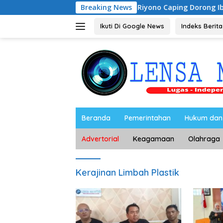
Langsung
Breaking News
Riyono Caping Dorong Ibu-Ibu Magetan
ke
konten
Ikuti Di Google News
Indeks Berita
Beranda
Pemerintahan
Hukum dan 
Advertorial
Keagamaan
Olahraga
Kerajinan Limbah Plastik