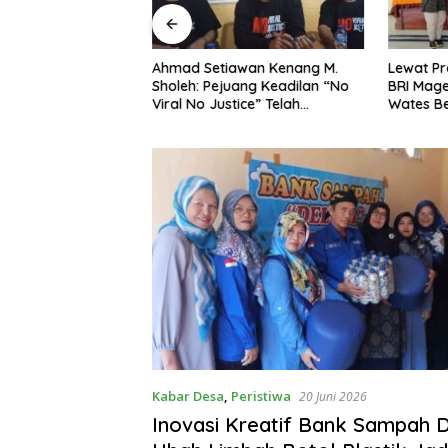
ng Dorong Ibu-Ibu
Ahmad Setiawan Kenang M.
Lewat Pr
mbangkan Olahan
Sholeh: Pejuang Keadilan “No
BRI Mag
at Budaya Gemar
Viral No Justice” Telah
Wates Be
Berpulang
Kabar Desa
,
Peristiwa
20 Juni 2026
Inovasi Kreatif Bank Sampah D