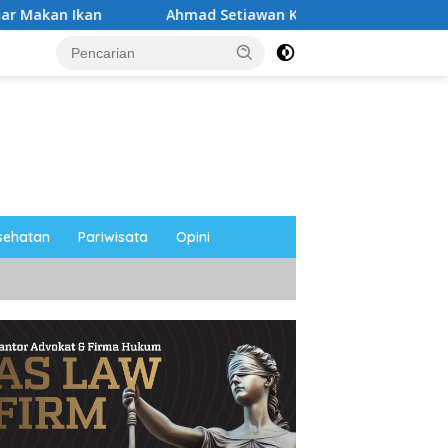
Ahmad Setiawan Kenang M. Sholeh: Pejuang Keadilan “No
sehatan
Pariwisata
Opini