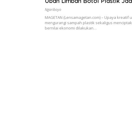
Ubah Limbah Botol Plastik Jad
Cantik
Ngariboyo
MAGETAN (Lensamagetan.com) – Upaya kreatif 
mengurangi sampah plastik sekaligus mencipta
bernilai ekonomi dilakukan…