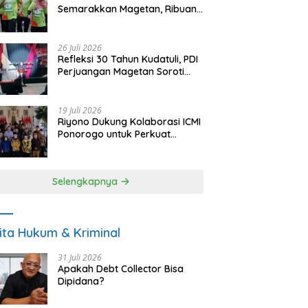
Semarakkan Magetan, Ribuan
Pelari Rayakan HUT ke-28 PKB
26 Juli 2026
Refleksi 30 Tahun Kudatuli, PDI
Perjuangan Magetan Soroti
Ancaman Demokrasi dan
Tuntut Keadilan Korban
19 Juli 2026
Riyono Dukung Kolaborasi ICMI
Ponorogo untuk Perkuat
Ekonomi Kerakyatan dan
UMKM
Selengkapnya
ita Hukum & Kriminal
31 Juli 2026
Apakah Debt Collector Bisa
Dipidana?