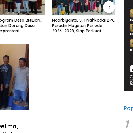
ogram Desa BRILiaN,
Noorbiyanto, S.H Nahkodai BPC
UNES
etan Dorong Desa
Peradin Magetan Periode
di Ma
rprestasi
2026–2028, Siap Perkuat
untu
Pendampingan Hukum
Berke
Pop
1
elima,