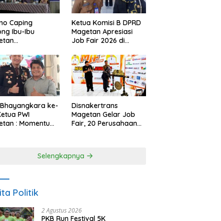
no Caping
Ketua Komisi B DPRD
ng Ibu-Ibu
Magetan Apresiasi
etan
Job Fair 2026 di
bangkan Olahan
Tengah Efisiensi
, Perkuat Budaya
Anggaran
ar Makan Ikan
 Bhayangkara ke-
Disnakertrans
Ketua PWI
Magetan Gelar Job
etan : Momentum
Fair, 20 Perusahaan
i Perkuat
Sediakan 2.159
rcayaan Publik
Lowongan Kerja
Selengkapnya
ita Politik
2 Agustus 2026
PKB Run Festival 5K