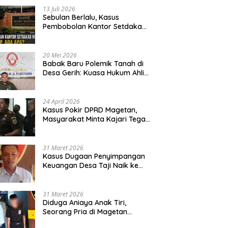
13 Juli 2026
Sebulan Berlalu, Kasus
Pembobolan Kantor Setdakab
Magetan Masih Misterius
20 Mei 2026
Babak Baru Polemik Tanah di
Desa Gerih: Kuasa Hukum Ahli
Waris Siapkan Opsi Gugatan
dan Audiensi ke Bupati
24 April 2026
Kasus Pokir DPRD Magetan,
Masyarakat Minta Kajari Tegak
Lurus dan Tidak Tebang Pilih
31 Maret 2026
Kasus Dugaan Penyimpangan
Keuangan Desa Taji Naik ke
Penyidikan, Polres Magetan
Mulai Hitung Kerugian Negara
31 Maret 2026
Diduga Aniaya Anak Tiri,
Seorang Pria di Magetan
Dilaporkan ke Polisi