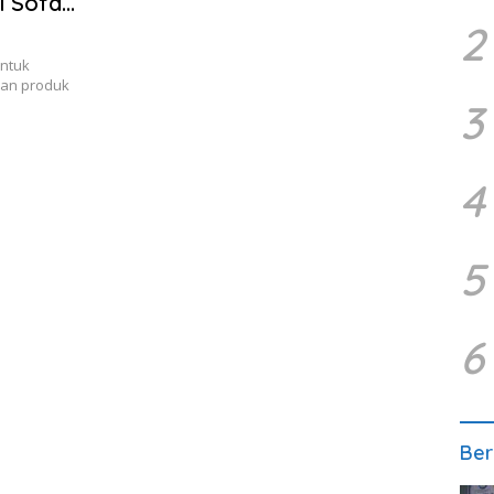
i Sofa
2
untuk
kan produk
3
4
5
6
Ber