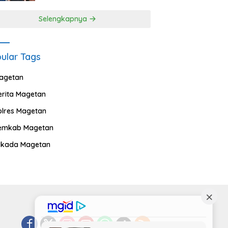
Selengkapnya
ular Tags
agetan
erita Magetan
olres Magetan
emkab Magetan
ilkada Magetan