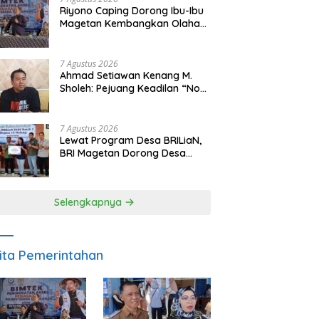
Riyono Caping Dorong Ibu-Ibu
Magetan Kembangkan Olahan
Ikan, Perkuat Budaya Gemar
Makan Ikan
7 Agustus 2026
Ahmad Setiawan Kenang M.
Sholeh: Pejuang Keadilan “No
Viral No Justice” Telah
Berpulang
7 Agustus 2026
Lewat Program Desa BRILiaN,
BRI Magetan Dorong Desa
Wates Berprestasi
Selengkapnya
ita Pemerintahan