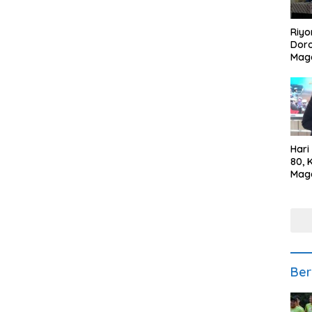
Riyo
Doro
Mag
Kem
Ikan
Gem
Hari
80, 
Mag
Polr
Kepe
Ber