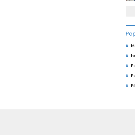
Pop
M
b
P
P
P