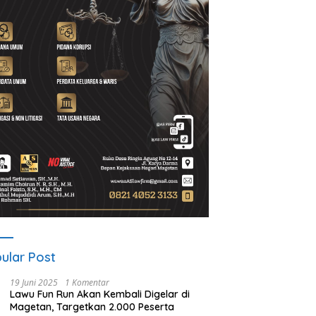
A Gelar ICAPSTURE 2026
Ketua PWI Magetan: OKK
P
getan, Dorong Inovasi
Penting untuk Mencetak
S
k Masa Depan
Wartawan Profesional,
P
lanjutan
Berintegritas dan Terpercaya
ular Post
19 Juni 2025
1 Komentar
Lawu Fun Run Akan Kembali Digelar di
Magetan, Targetkan 2.000 Peserta