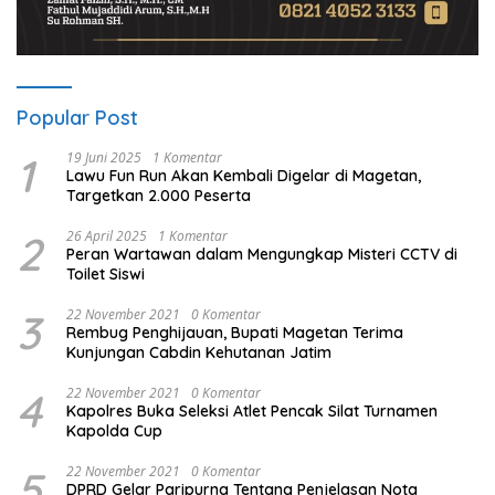
Popular Post
1
19 Juni 2025
1 Komentar
Lawu Fun Run Akan Kembali Digelar di Magetan,
Targetkan 2.000 Peserta
2
26 April 2025
1 Komentar
Peran Wartawan dalam Mengungkap Misteri CCTV di
Toilet Siswi
3
22 November 2021
0 Komentar
Rembug Penghijauan, Bupati Magetan Terima
Kunjungan Cabdin Kehutanan Jatim
4
22 November 2021
0 Komentar
Kapolres Buka Seleksi Atlet Pencak Silat Turnamen
Kapolda Cup
5
22 November 2021
0 Komentar
DPRD Gelar Paripurna Tentang Penjelasan Nota