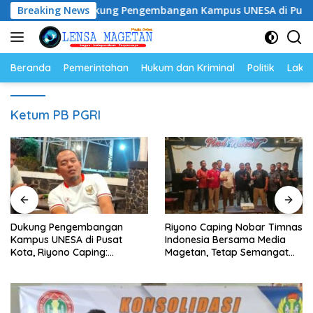
Langsung
Breaking News
Dukung Pengembangan Kampus UNESA di Pusat Kota, R
ke
konten
Beranda
Pemerintahan
Hukum dan Kriminal
Politik
Lakal
Ketum PB PGRI
Dukung Pengembangan
Riyono Caping Nobar Timnas
Kampus UNESA di Pusat
Indonesia Bersama Media
Kota, Riyono Caping:
Magetan, Tetap Semangat
Tingkatkan SDM dan
Meski Garuda Gagal Lolos
Gerakkan Ekonomi Magetan