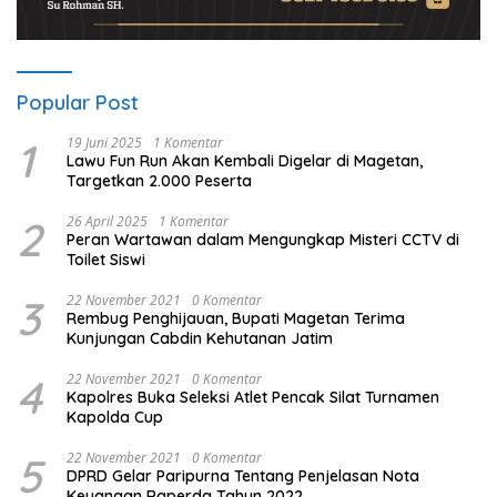
Popular Post
1
19 Juni 2025
1 Komentar
Lawu Fun Run Akan Kembali Digelar di Magetan,
Targetkan 2.000 Peserta
2
26 April 2025
1 Komentar
Peran Wartawan dalam Mengungkap Misteri CCTV di
Toilet Siswi
3
22 November 2021
0 Komentar
Rembug Penghijauan, Bupati Magetan Terima
Kunjungan Cabdin Kehutanan Jatim
4
22 November 2021
0 Komentar
Kapolres Buka Seleksi Atlet Pencak Silat Turnamen
Kapolda Cup
5
22 November 2021
0 Komentar
DPRD Gelar Paripurna Tentang Penjelasan Nota
Keuangan Raperda Tahun 2022