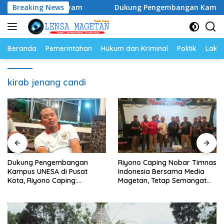
Langsung
an Populasi Ayam
Breaking News
Dukung Pengembangan Kampus UNESA 
ke
konten
Beranda
Pemerintahan
Hukum dan Kriminal
Politik
Lakal
kirab jenang candi
Dukung Pengembangan
Riyono Caping Nobar Timnas
Kampus UNESA di Pusat
Indonesia Bersama Media
Kota, Riyono Caping:
Magetan, Tetap Semangat
Tingkatkan SDM dan
Meski Garuda Gagal Lolos
Gerakkan Ekonomi Magetan