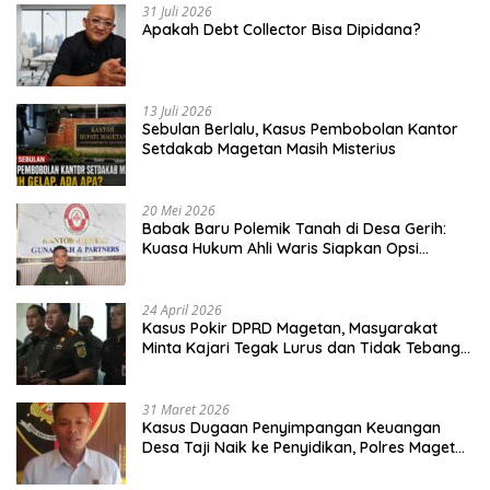
31 Juli 2026
Apakah Debt Collector Bisa Dipidana?
13 Juli 2026
Sebulan Berlalu, Kasus Pembobolan Kantor
Setdakab Magetan Masih Misterius
20 Mei 2026
Babak Baru Polemik Tanah di Desa Gerih:
Kuasa Hukum Ahli Waris Siapkan Opsi
Gugatan dan Audiensi ke Bupati
24 April 2026
Kasus Pokir DPRD Magetan, Masyarakat
Minta Kajari Tegak Lurus dan Tidak Tebang
Pilih
31 Maret 2026
Kasus Dugaan Penyimpangan Keuangan
Desa Taji Naik ke Penyidikan, Polres Magetan
Mulai Hitung Kerugian Negara