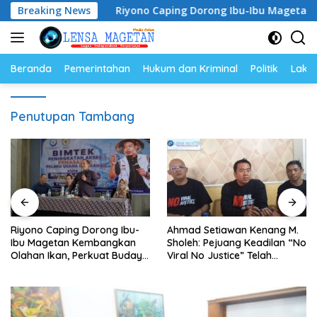
Langsung
Lolos
Breaking News
Riyono Caping Dorong Ibu-Ibu Magetan Kembang
ke
konten
Beranda
Pemerintahan
Hukum dan Kriminal
Politik
Lakal
Penutupan Tambang
Riyono Caping Dorong Ibu-
Ahmad Setiawan Kenang M.
Ibu Magetan Kembangkan
Sholeh: Pejuang Keadilan “No
Olahan Ikan, Perkuat Budaya
Viral No Justice” Telah
Gemar Makan Ikan
Berpulang