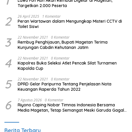
1
Lawu Fun Run Akan Kembali Digelar di Magetan,
Targetkan 2.000 Peserta
2
26 April 2025
1 Komentar
Peran Wartawan dalam Mengungkap Misteri CCTV di
Toilet Siswi
3
22 November 2021
0 Komentar
Rembug Penghijauan, Bupati Magetan Terima
Kunjungan Cabdin Kehutanan Jatim
4
22 November 2021
0 Komentar
Kapolres Buka Seleksi Atlet Pencak Silat Turnamen
Kapolda Cup
5
22 November 2021
0 Komentar
DPRD Gelar Paripurna Tentang Penjelasan Nota
Keuangan Raperda Tahun 2022
6
7 Agustus 2026
0 Komentar
Riyono Caping Nobar Timnas Indonesia Bersama
Media Magetan, Tetap Semangat Meski Garuda Gagal
Lolos
Berita Terbaru