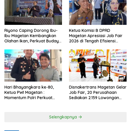
Riyono Caping Dorong Ibu-
Ketua Komisi B DPRD
Ibu Magetan Kembangkan
Magetan Apresiasi Job Fair
Olahan Ikan, Perkuat Budaya
2026 di Tengah Efisiensi
Gemar Makan Ikan
Anggaran
Hari Bhayangkara ke-80,
Disnakertrans Magetan Gelar
Ketua PWI Magetan :
Job Fair, 20 Perusahaan
Momentum Polri Perkuat
Sediakan 2.159 Lowongan
Kepercayaan Publik
Kerja
Selengkapnya