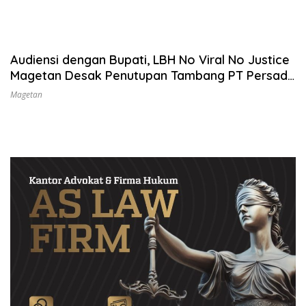
Audiensi dengan Bupati, LBH No Viral No Justice
Magetan Desak Penutupan Tambang PT Persada
Tunggal Abadi
Magetan