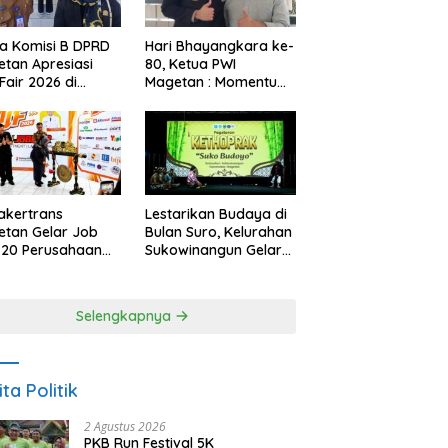
a Komisi B DPRD
Hari Bhayangkara ke-
tan Apresiasi
80, Ketua PWI
Fair 2026 di
Magetan : Momentum
ah Efisiensi
Polri Perkuat
garan
Kepercayaan Publik
akertrans
Lestarikan Budaya di
tan Gelar Job
Bulan Suro, Kelurahan
, 20 Perusahaan
Sukowinangun Gelar
akan 2.159
Ketoprak Suko
ongan Kerja
Budoyo
Selengkapnya
ita Politik
2 Agustus 2026
PKB Run Festival 5K