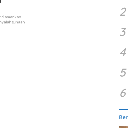
i
2
t diamankan
penyalahgunaan
3
4
5
6
Ber