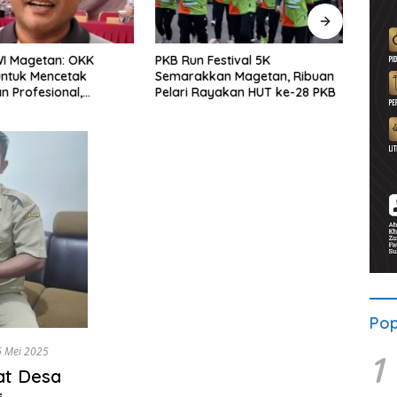
WI Magetan: OKK
PKB Run Festival 5K
Pers
untuk Mencetak
Semarakkan Magetan, Ribuan
Selu
 Profesional,
Pelari Rayakan HUT ke-28 PKB
Bersa
ritas dan Terpercaya
Solid
Pop
6 Mei 2025
1
at Desa