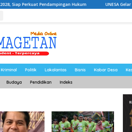
rkuat Pendampingan Hukum
UNESA Gelar ICAPSTURE 2026
Kriminal
Politik
Lakalantas
Bisnis
Kabar Desa
Ke
Budaya
Pendidikan
Indeks