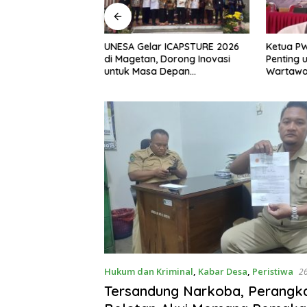
, S.H Nahkodai BPC
UNESA Gelar ICAPSTURE 2026
Ketua P
etan Periode
di Magetan, Dorong Inovasi
Penting 
Siap Perkuat
untuk Masa Depan
Wartawan
gan Hukum
Berkelanjutan
Berinteg
Hukum dan Kriminal
,
Kabar Desa
,
Peristiwa
2
Tersandung Narkoba, Perangk