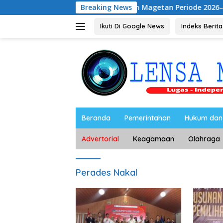
Langsung
.H Nahkodai BPC Peradin Magetan Periode 2026–2028, Siap Pe
Breaking News
ke
konten
Ikuti Di Google News
Indeks Berita
Beranda
Pemerintahan
Hukum dan 
Advertorial
Keagamaan
Olahraga
Perades Nakal