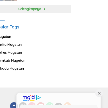
Selengkapnya
ular Tags
agetan
erita Magetan
olres Magetan
emkab Magetan
ilkada Magetan