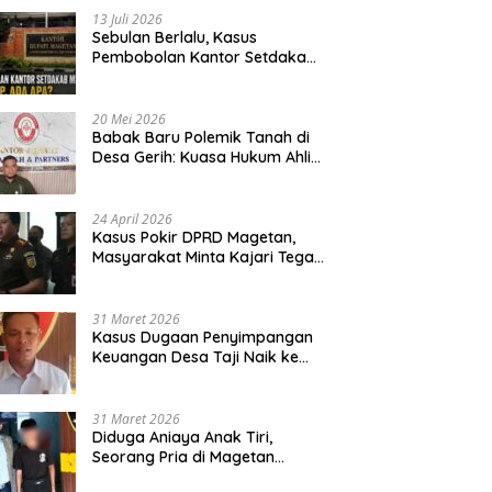
13 Juli 2026
Sebulan Berlalu, Kasus
Pembobolan Kantor Setdakab
Magetan Masih Misterius
20 Mei 2026
Babak Baru Polemik Tanah di
Desa Gerih: Kuasa Hukum Ahli
Waris Siapkan Opsi Gugatan
dan Audiensi ke Bupati
24 April 2026
Kasus Pokir DPRD Magetan,
Masyarakat Minta Kajari Tegak
Lurus dan Tidak Tebang Pilih
31 Maret 2026
Kasus Dugaan Penyimpangan
Keuangan Desa Taji Naik ke
Penyidikan, Polres Magetan
Mulai Hitung Kerugian Negara
31 Maret 2026
Diduga Aniaya Anak Tiri,
Seorang Pria di Magetan
Dilaporkan ke Polisi