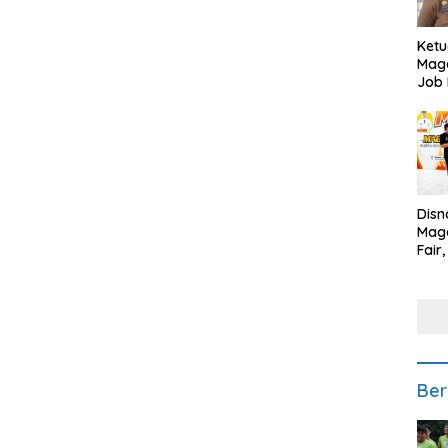
Ketu
Mage
Job 
Teng
Ang
Disn
Mage
Fair
Sedi
Low
Ber