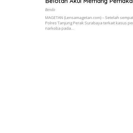
Belotan Akui Memang Pemaka
Bendo
MAGETAN (Lensamagetan.com) – Setelah sempa
Polres Tanjung Perak Surabaya terkait kasus 
narkoba pada…