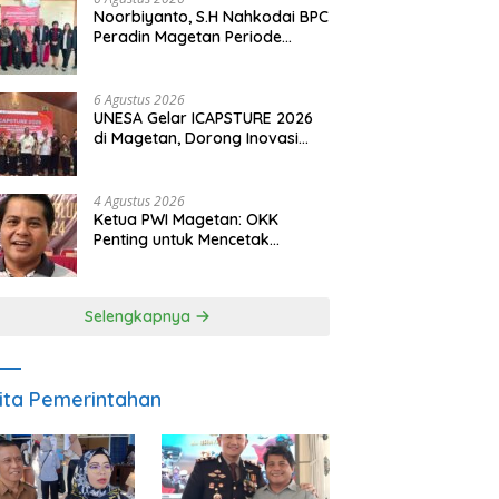
Noorbiyanto, S.H Nahkodai BPC
Peradin Magetan Periode
2026–2028, Siap Perkuat
Pendampingan Hukum
6 Agustus 2026
UNESA Gelar ICAPSTURE 2026
di Magetan, Dorong Inovasi
untuk Masa Depan
Berkelanjutan
4 Agustus 2026
Ketua PWI Magetan: OKK
Penting untuk Mencetak
Wartawan Profesional,
Berintegritas dan Terpercaya
Selengkapnya
ita Pemerintahan