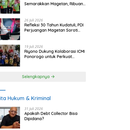
Semarakkan Magetan, Ribuan
Pelari Rayakan HUT ke-28 PKB
26 Juli 2026
Refleksi 30 Tahun Kudatuli, PDI
Perjuangan Magetan Soroti
Ancaman Demokrasi dan
Tuntut Keadilan Korban
19 Juli 2026
Riyono Dukung Kolaborasi ICMI
Ponorogo untuk Perkuat
Ekonomi Kerakyatan dan
UMKM
Selengkapnya
ita Hukum & Kriminal
31 Juli 2026
Apakah Debt Collector Bisa
Dipidana?