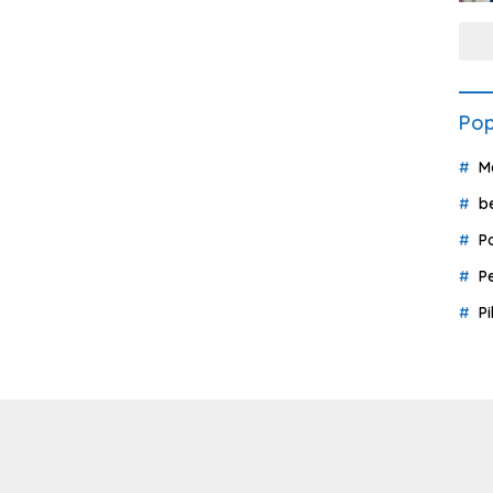
Pop
M
b
P
P
P