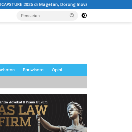
 di Magetan, Dorong Inovasi untuk Masa Depan Berkelanjutan
sehatan
Pariwisata
Opini