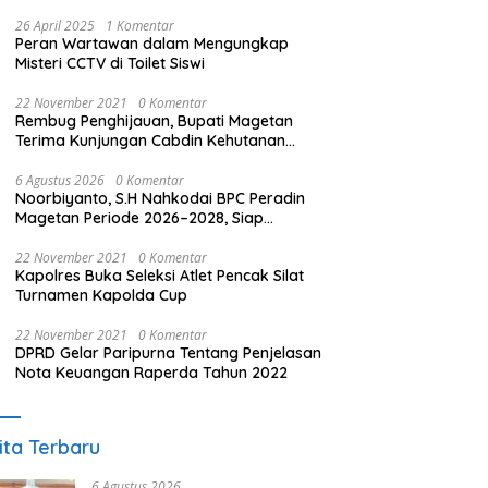
26 April 2025
1 Komentar
Peran Wartawan dalam Mengungkap
Misteri CCTV di Toilet Siswi
22 November 2021
0 Komentar
Rembug Penghijauan, Bupati Magetan
Terima Kunjungan Cabdin Kehutanan
Jatim
6 Agustus 2026
0 Komentar
Noorbiyanto, S.H Nahkodai BPC Peradin
Magetan Periode 2026–2028, Siap
Perkuat Pendampingan Hukum
22 November 2021
0 Komentar
Kapolres Buka Seleksi Atlet Pencak Silat
Turnamen Kapolda Cup
22 November 2021
0 Komentar
DPRD Gelar Paripurna Tentang Penjelasan
Nota Keuangan Raperda Tahun 2022
ita Terbaru
6 Agustus 2026