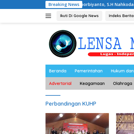
Langsung
Noorbiyanto, S.H Nahkodai BPC Peradin M
Breaking News
ke
konten
Ikuti Di Google News
Indeks Berita
Beranda
Pemerintahan
Hukum dan 
Advertorial
Keagamaan
Olahraga
Perbandingan KUHP