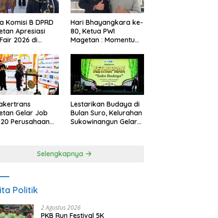
a Komisi B DPRD
Hari Bhayangkara ke-
tan Apresiasi
80, Ketua PWI
Fair 2026 di
Magetan : Momentum
ah Efisiensi
Polri Perkuat
garan
Kepercayaan Publik
akertrans
Lestarikan Budaya di
tan Gelar Job
Bulan Suro, Kelurahan
, 20 Perusahaan
Sukowinangun Gelar
akan 2.159
Ketoprak Suko
ongan Kerja
Budoyo
Selengkapnya
ita Politik
2 Agustus 2026
PKB Run Festival 5K