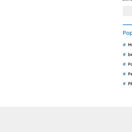
Pop
M
b
P
P
P