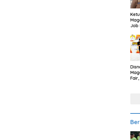
Ketu
Mage
Job 
Teng
Ang
Disn
Mage
Fair
Sedi
Low
Ber