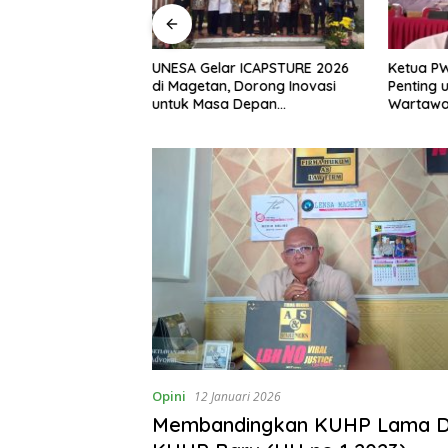
, S.H Nahkodai BPC
UNESA Gelar ICAPSTURE 2026
Ketua P
etan Periode
di Magetan, Dorong Inovasi
Penting 
Siap Perkuat
untuk Masa Depan
Wartawan
gan Hukum
Berkelanjutan
Berinteg
Opini
12 Januari 2026
Membandingkan KUHP Lama 