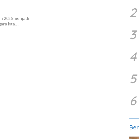
2
ri 2026 menjadi
ara kita….
3
4
5
6
Ber