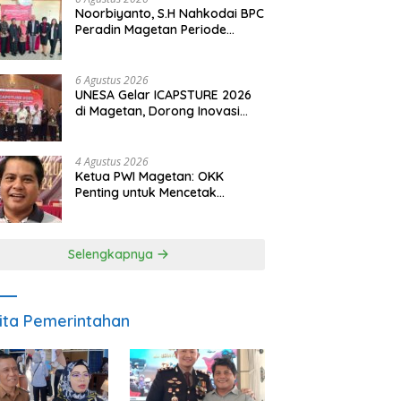
Noorbiyanto, S.H Nahkodai BPC
Peradin Magetan Periode
2026–2028, Siap Perkuat
Pendampingan Hukum
6 Agustus 2026
UNESA Gelar ICAPSTURE 2026
di Magetan, Dorong Inovasi
untuk Masa Depan
Berkelanjutan
4 Agustus 2026
Ketua PWI Magetan: OKK
Penting untuk Mencetak
Wartawan Profesional,
Berintegritas dan Terpercaya
Selengkapnya
ita Pemerintahan