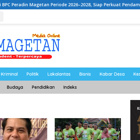
agetan Periode 2026–2028, Siap Perkuat Pendampingan Hukum
Kriminal
Politik
Lakalantas
Bisnis
Kabar Desa
Ke
Budaya
Pendidikan
Indeks