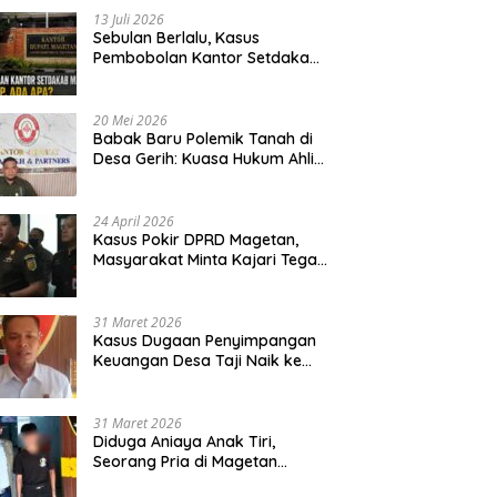
13 Juli 2026
Sebulan Berlalu, Kasus
Pembobolan Kantor Setdakab
Magetan Masih Misterius
20 Mei 2026
Babak Baru Polemik Tanah di
Desa Gerih: Kuasa Hukum Ahli
Waris Siapkan Opsi Gugatan
dan Audiensi ke Bupati
24 April 2026
Kasus Pokir DPRD Magetan,
Masyarakat Minta Kajari Tegak
Lurus dan Tidak Tebang Pilih
31 Maret 2026
Kasus Dugaan Penyimpangan
Keuangan Desa Taji Naik ke
Penyidikan, Polres Magetan
Mulai Hitung Kerugian Negara
31 Maret 2026
Diduga Aniaya Anak Tiri,
Seorang Pria di Magetan
Dilaporkan ke Polisi