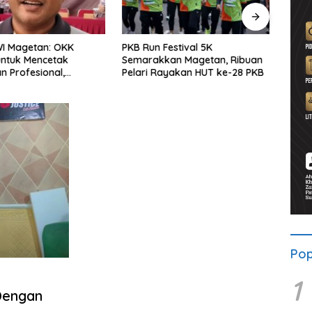
WI Magetan: OKK
PKB Run Festival 5K
Pers
untuk Mencetak
Semarakkan Magetan, Ribuan
Selu
 Profesional,
Pelari Rayakan HUT ke-28 PKB
Bersa
ritas dan Terpercaya
Solid
Pop
1
Dengan