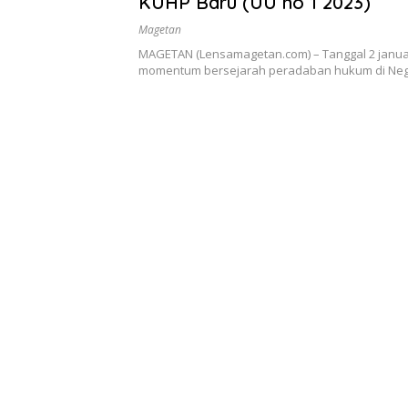
KUHP Baru (UU no 1 2023)
Magetan
MAGETAN (Lensamagetan.com) – Tanggal 2 janua
momentum bersejarah peradaban hukum di Neg