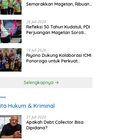
Semarakkan Magetan, Ribuan
Pelari Rayakan HUT ke-28 PKB
26 Juli 2026
Refleksi 30 Tahun Kudatuli, PDI
Perjuangan Magetan Soroti
Ancaman Demokrasi dan
Tuntut Keadilan Korban
19 Juli 2026
Riyono Dukung Kolaborasi ICMI
Ponorogo untuk Perkuat
Ekonomi Kerakyatan dan
UMKM
Selengkapnya
ita Hukum & Kriminal
31 Juli 2026
Apakah Debt Collector Bisa
Dipidana?