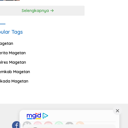
Selengkapnya
ular Tags
agetan
erita Magetan
olres Magetan
emkab Magetan
ilkada Magetan