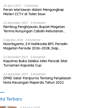
26 April 2025
1 Komentar
Peran Wartawan dalam Mengungkap
Misteri CCTV di Toilet Siswi
22 November 2021
0 Komentar
Rembug Penghijauan, Bupati Magetan
Terima Kunjungan Cabdin Kehutanan
Jatim
6 Agustus 2026
0 Komentar
Noorbiyanto, S.H Nahkodai BPC Peradin
Magetan Periode 2026–2028, Siap
Perkuat Pendampingan Hukum
22 November 2021
0 Komentar
Kapolres Buka Seleksi Atlet Pencak Silat
Turnamen Kapolda Cup
22 November 2021
0 Komentar
DPRD Gelar Paripurna Tentang Penjelasan
Nota Keuangan Raperda Tahun 2022
ita Terbaru
6 Agustus 2026