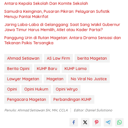
Antara Kepala Sekolah Dan Komite Sekolah
Samudra Keinginan, Pusaran Pikiran: Pelayaran Sufistik
Menuju Pantai Makrifat
Jaring Laba-Laba di Gelanggang: Saat Sang Wakil Gubernur
Jawa Timur Harus Memilih, Atlet atau Kader Partai?
Panggung Urin di Rutan Magetan: Antara Drama Sensasi dan
Tekanan Psikis Tersangka
Ahmad Setiawan
AS Law Firm
berita Magetan
Berita Opini
KUHP Baru
KUHP Lama
Lawyer Magetan
Magetan
No Viral No Justice
Opini
Opini Hukum
Opini Wiryo
Pengacara Magetan
Perbandingan KUHP
Penulis: Ahmad Setiawan SH, MH, CCLA
Editor: Daniel Sulistiono