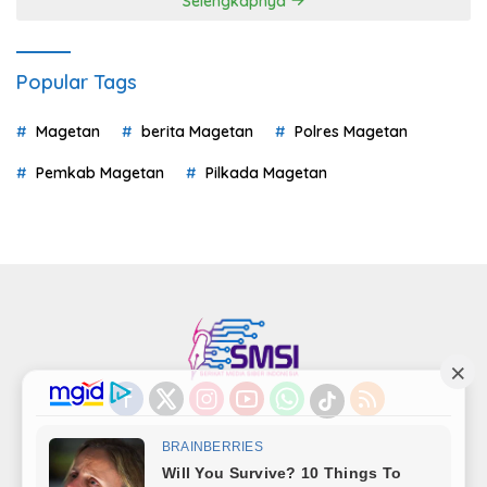
Selengkapnya
Popular Tags
Magetan
berita Magetan
Polres Magetan
Pemkab Magetan
Pilkada Magetan
Indeks
Kode Etik
Privacy Policy
Redaksi
Disclaimer
Pedoman Media Siber