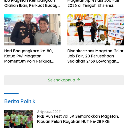
Ibu Magetan Kembangkan
Magetan Apresiasi Job Fair
Olahan Ikan, Perkuat Budaya
2026 di Tengah Efisiensi
Gemar Makan Ikan
Anggaran
Hari Bhayangkara ke-80,
Disnakertrans Magetan Gelar
Ketua PWI Magetan :
Job Fair, 20 Perusahaan
Momentum Polri Perkuat
Sediakan 2.159 Lowongan
Kepercayaan Publik
Kerja
Selengkapnya
Berita Politik
2 Agustus 2026
PKB Run Festival 5K Semarakkan Magetan,
Ribuan Pelari Rayakan HUT ke-28 PKB