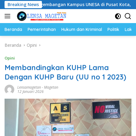
Langsung
ngembangan Kampus UNESA di Pusat Kota, Riyono Caping: Ti
Breaking News
ke
konten
Beranda
Pemerintahan
Hukum dan Kriminal
Politik
Lakal
Beranda
Opini
Opini
Membandingkan KUHP Lama
Dengan KUHP Baru (UU no 1 2023)
Lensamagetan
-
Magetan
12 Januari 2026