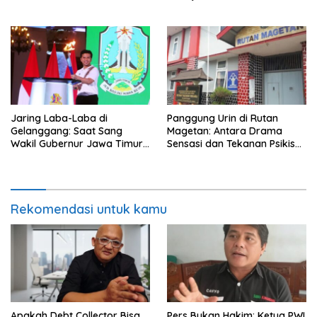
Jaring Laba-Laba di
Panggung Urin di Rutan
Gelanggang: Saat Sang
Magetan: Antara Drama
Wakil Gubernur Jawa Timur
Sensasi dan Tekanan Psikis
Harus Memilih, Atlet atau
Tersangka
Kader Partai?
Rekomendasi untuk kamu
Apakah Debt Collector Bisa
Pers Bukan Hakim: Ketua PWI