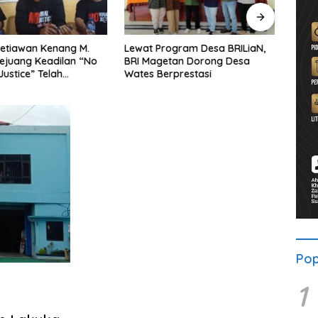
etiawan Kenang M.
Lewat Program Desa BRILiaN,
Noorb
Pejuang Keadilan “No
BRI Magetan Dorong Desa
Perad
Justice” Telah
Wates Berprestasi
2026–
ng
Pend
Pop
1