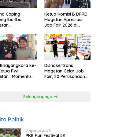
no Caping
Ketua Komisi B DPRD
ng Ibu-Ibu
Magetan Apresiasi
etan
Job Fair 2026 di
bangkan Olahan
Tengah Efisiensi
, Perkuat Budaya
Anggaran
ar Makan Ikan
 Bhayangkara ke-
Disnakertrans
Ketua PWI
Magetan Gelar Job
etan : Momentum
Fair, 20 Perusahaan
i Perkuat
Sediakan 2.159
rcayaan Publik
Lowongan Kerja
Selengkapnya
ita Politik
2 Agustus 2026
PKB Run Festival 5K