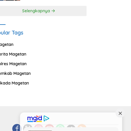
Selengkapnya
ular Tags
agetan
erita Magetan
olres Magetan
emkab Magetan
ilkada Magetan