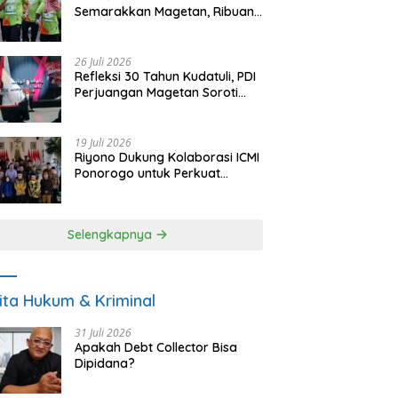
Semarakkan Magetan, Ribuan
Pelari Rayakan HUT ke-28 PKB
26 Juli 2026
Refleksi 30 Tahun Kudatuli, PDI
Perjuangan Magetan Soroti
Ancaman Demokrasi dan
Tuntut Keadilan Korban
19 Juli 2026
Riyono Dukung Kolaborasi ICMI
Ponorogo untuk Perkuat
Ekonomi Kerakyatan dan
UMKM
Selengkapnya
ita Hukum & Kriminal
31 Juli 2026
Apakah Debt Collector Bisa
Dipidana?