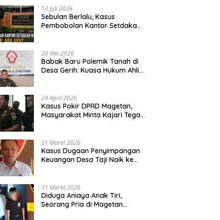
13 Juli 2026
Sebulan Berlalu, Kasus
Pembobolan Kantor Setdakab
Magetan Masih Misterius
20 Mei 2026
Babak Baru Polemik Tanah di
Desa Gerih: Kuasa Hukum Ahli
Waris Siapkan Opsi Gugatan
dan Audiensi ke Bupati
24 April 2026
Kasus Pokir DPRD Magetan,
Masyarakat Minta Kajari Tegak
Lurus dan Tidak Tebang Pilih
31 Maret 2026
Kasus Dugaan Penyimpangan
Keuangan Desa Taji Naik ke
Penyidikan, Polres Magetan
Mulai Hitung Kerugian Negara
31 Maret 2026
Diduga Aniaya Anak Tiri,
Seorang Pria di Magetan
Dilaporkan ke Polisi