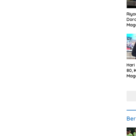
Riyo
Doro
Mag
Kem
Ikan
Gem
Hari
80, 
Mag
Polr
Kepe
Ber