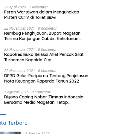
26 April 2025
1 Komentar
Peran Wartawan dalam Mengungkap
Misteri CCTV di Toilet Siswi
22 November 2021
0 Komentar
Rembug Penghijauan, Bupati Magetan
Terima Kunjungan Cabdin Kehutanan
Jatim
22 November 2021
0 Komentar
Kapolres Buka Seleksi Atlet Pencak Silat
Turnamen Kapolda Cup
22 November 2021
0 Komentar
DPRD Gelar Paripurna Tentang Penjelasan
Nota Keuangan Raperda Tahun 2022
7 Agustus 2026
0 Komentar
Riyono Caping Nobar Timnas Indonesia
Bersama Media Magetan, Tetap
Semangat Meski Garuda Gagal Lolos
ita Terbaru
7 Agustus 2026