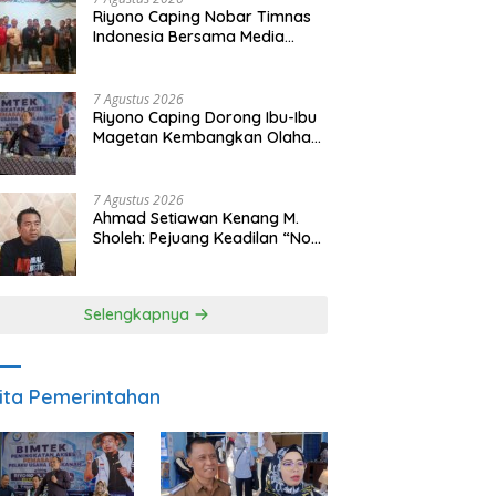
Riyono Caping Nobar Timnas
Indonesia Bersama Media
Magetan, Tetap Semangat
Meski Garuda Gagal Lolos
7 Agustus 2026
Riyono Caping Dorong Ibu-Ibu
Magetan Kembangkan Olahan
Ikan, Perkuat Budaya Gemar
Makan Ikan
7 Agustus 2026
Ahmad Setiawan Kenang M.
Sholeh: Pejuang Keadilan “No
Viral No Justice” Telah
Berpulang
Selengkapnya
ita Pemerintahan