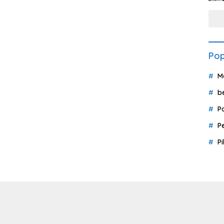
Pop
M
b
P
P
P