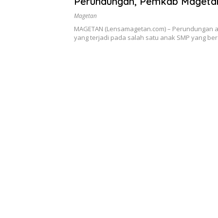
Perundungan, Pemkab Mageta
Beberapa Langkah
Magetan
MAGETAN (Lensamagetan.com) – Perundungan at
yang terjadi pada salah satu anak SMP yang b