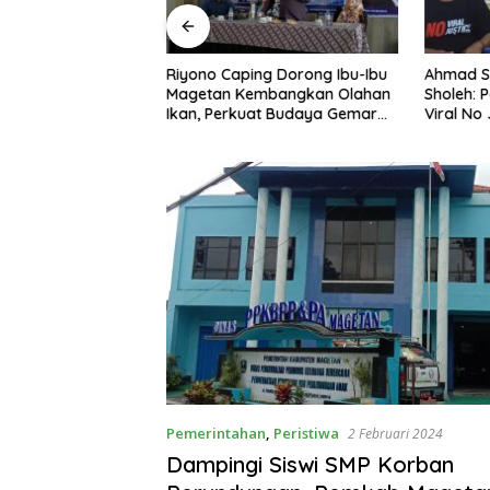
ng Nobar Timnas
Riyono Caping Dorong Ibu-Ibu
Ahmad S
ersama Media
Magetan Kembangkan Olahan
Sholeh: 
etap Semangat
Ikan, Perkuat Budaya Gemar
Viral No 
a Gagal Lolos
Makan Ikan
Berpula
Pemerintahan
,
Peristiwa
2 Februari 2024
Dampingi Siswi SMP Korban