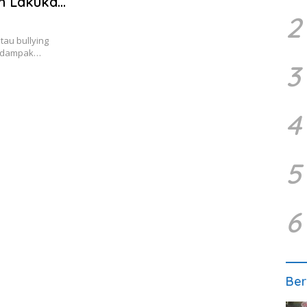
n Lakukan
2
au bullying
erdampak…
3
4
5
6
Ber