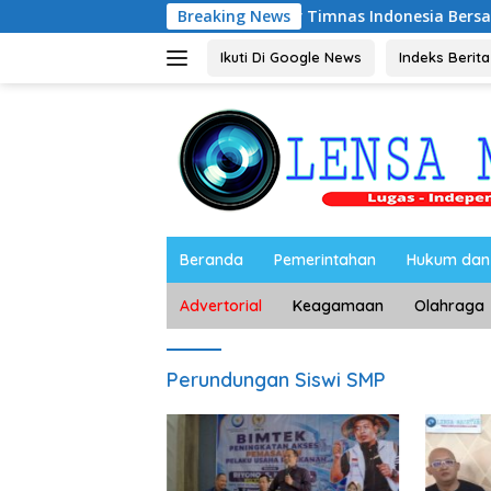
Langsung
Riyono Caping Nobar Timnas Indonesia Bersama Media Maget
Breaking News
ke
konten
Ikuti Di Google News
Indeks Berita
Beranda
Pemerintahan
Hukum dan 
Advertorial
Keagamaan
Olahraga
Perundungan Siswi SMP