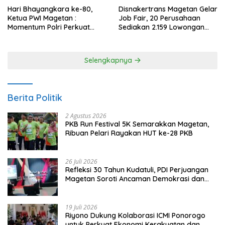
Hari Bhayangkara ke-80,
Disnakertrans Magetan Gelar
Ketua PWI Magetan :
Job Fair, 20 Perusahaan
Momentum Polri Perkuat
Sediakan 2.159 Lowongan
Kepercayaan Publik
Kerja
Selengkapnya
Berita Politik
2 Agustus 2026
PKB Run Festival 5K Semarakkan Magetan,
Ribuan Pelari Rayakan HUT ke-28 PKB
26 Juli 2026
Refleksi 30 Tahun Kudatuli, PDI Perjuangan
Magetan Soroti Ancaman Demokrasi dan
Tuntut Keadilan Korban
19 Juli 2026
Riyono Dukung Kolaborasi ICMI Ponorogo
untuk Perkuat Ekonomi Kerakyatan dan