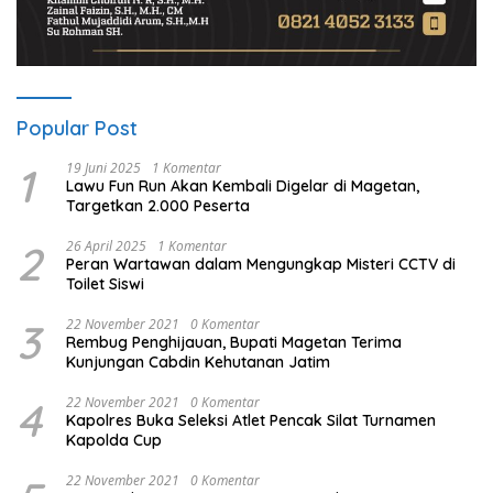
Popular Post
1
19 Juni 2025
1 Komentar
Lawu Fun Run Akan Kembali Digelar di Magetan,
Targetkan 2.000 Peserta
2
26 April 2025
1 Komentar
Peran Wartawan dalam Mengungkap Misteri CCTV di
Toilet Siswi
3
22 November 2021
0 Komentar
Rembug Penghijauan, Bupati Magetan Terima
Kunjungan Cabdin Kehutanan Jatim
4
22 November 2021
0 Komentar
Kapolres Buka Seleksi Atlet Pencak Silat Turnamen
Kapolda Cup
22 November 2021
0 Komentar