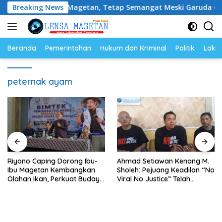
Langsung
ma Media Magetan, Tetap Semangat Meski Garuda Gagal Lolos
Breaking News
ke
konten
Beranda
Pemerintahan
Hukum dan Kriminal
Politik
Lakal
peternak ayam
Riyono Caping Dorong Ibu-
Ahmad Setiawan Kenang M.
Ibu Magetan Kembangkan
Sholeh: Pejuang Keadilan “No
Olahan Ikan, Perkuat Budaya
Viral No Justice” Telah
Gemar Makan Ikan
Berpulang