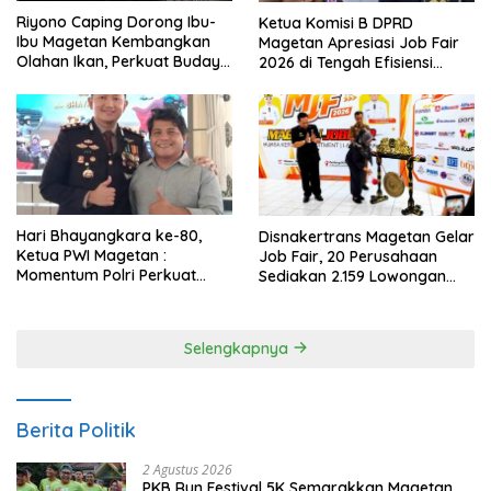
Riyono Caping Dorong Ibu-
Ketua Komisi B DPRD
Ibu Magetan Kembangkan
Magetan Apresiasi Job Fair
Olahan Ikan, Perkuat Budaya
2026 di Tengah Efisiensi
Gemar Makan Ikan
Anggaran
Hari Bhayangkara ke-80,
Disnakertrans Magetan Gelar
Ketua PWI Magetan :
Job Fair, 20 Perusahaan
Momentum Polri Perkuat
Sediakan 2.159 Lowongan
Kepercayaan Publik
Kerja
Selengkapnya
Berita Politik
2 Agustus 2026
PKB Run Festival 5K Semarakkan Magetan,