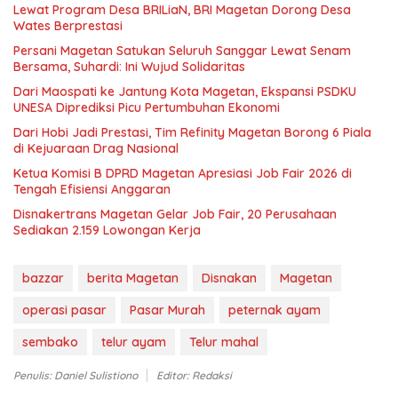
Lewat Program Desa BRILiaN, BRI Magetan Dorong Desa
Wates Berprestasi
Persani Magetan Satukan Seluruh Sanggar Lewat Senam
Bersama, Suhardi: Ini Wujud Solidaritas
Dari Maospati ke Jantung Kota Magetan, Ekspansi PSDKU
UNESA Diprediksi Picu Pertumbuhan Ekonomi
Dari Hobi Jadi Prestasi, Tim Refinity Magetan Borong 6 Piala
di Kejuaraan Drag Nasional
Ketua Komisi B DPRD Magetan Apresiasi Job Fair 2026 di
Tengah Efisiensi Anggaran
Disnakertrans Magetan Gelar Job Fair, 20 Perusahaan
Sediakan 2.159 Lowongan Kerja
bazzar
berita Magetan
Disnakan
Magetan
operasi pasar
Pasar Murah
peternak ayam
sembako
telur ayam
Telur mahal
Penulis: Daniel Sulistiono
Editor: Redaksi