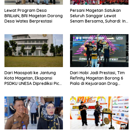
Lewat Program Desa
Persani Magetan Satukan
BRILiaN, BRI Magetan Dorong
Seluruh Sanggar Lewat
Desa Wates Berprestasi
Senam Bersama, Suhardi: Ini
Wujud Solidaritas
Dari Maospati ke Jantung
Dari Hobi Jadi Prestasi, Tim
Kota Magetan, Ekspansi
Refinity Magetan Borong 6
PSDKU UNESA Diprediksi Picu
Piala di Kejuaraan Drag
Pertumbuhan Ekonomi
Nasional