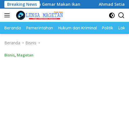
Langsung
at Budaya Gemar Makan Ikan
Breaking News
Ahmad Setiawan Kenang M. 
ke
konten
Beranda
Pemerintahan
Hukum dan Kriminal
Politik
Lakal
Beranda
Bisnis
Bisnis
,
Magetan