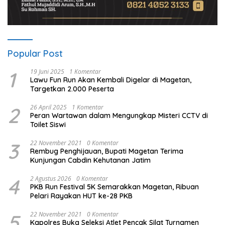
Popular Post
1
19 Juni 2025
1 Komentar
Lawu Fun Run Akan Kembali Digelar di Magetan,
Targetkan 2.000 Peserta
2
26 April 2025
1 Komentar
Peran Wartawan dalam Mengungkap Misteri CCTV di
Toilet Siswi
3
22 November 2021
0 Komentar
Rembug Penghijauan, Bupati Magetan Terima
Kunjungan Cabdin Kehutanan Jatim
4
2 Agustus 2026
0 Komentar
PKB Run Festival 5K Semarakkan Magetan, Ribuan
Pelari Rayakan HUT ke-28 PKB
5
22 November 2021
0 Komentar
Kapolres Buka Seleksi Atlet Pencak Silat Turnamen