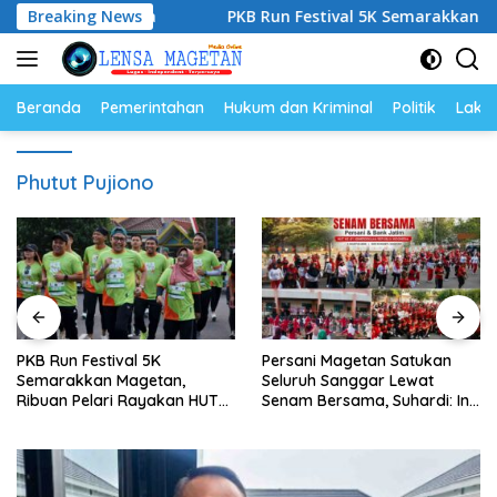
Langsung
 Terpercaya
Breaking News
PKB Run Festival 5K Semarakkan Magetan, 
ke
konten
Beranda
Pemerintahan
Hukum dan Kriminal
Politik
Lakal
Phutut Pujiono
PKB Run Festival 5K
Persani Magetan Satukan
Semarakkan Magetan,
Seluruh Sanggar Lewat
Ribuan Pelari Rayakan HUT
Senam Bersama, Suhardi: Ini
ke-28 PKB
Wujud Solidaritas