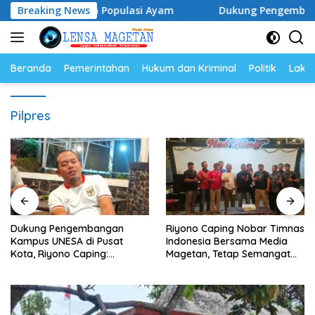
Langsung
a Telur dan Populasi Ayam
Breaking News
Dukung Pengembangan Kampu
ke
konten
Beranda
Pemerintahan
Hukum dan Kriminal
Politik
Lakal
Pilpres
Dukung Pengembangan
Riyono Caping Nobar Timnas
Kampus UNESA di Pusat
Indonesia Bersama Media
Kota, Riyono Caping:
Magetan, Tetap Semangat
Tingkatkan SDM dan
Meski Garuda Gagal Lolos
Gerakkan Ekonomi Magetan