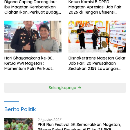
Riyono Caping Dorong Ibu-
Ketua Komisi B DPRD
Ibu Magetan Kembangkan
Magetan Apresiasi Job Fair
Olahan Ikan, Perkuat Budaya
2026 di Tengah Efisiensi
Gemar Makan Ikan
Anggaran
Hari Bhayangkara ke-80,
Disnakertrans Magetan Gelar
Ketua PWI Magetan :
Job Fair, 20 Perusahaan
Momentum Polri Perkuat
Sediakan 2.159 Lowongan
Kepercayaan Publik
Kerja
Selengkapnya
Berita Politik
2 Agustus 2026
PKB Run Festival 5K Semarakkan Magetan,
Ribuan Pelari Rayakan HUT ke-28 PKB