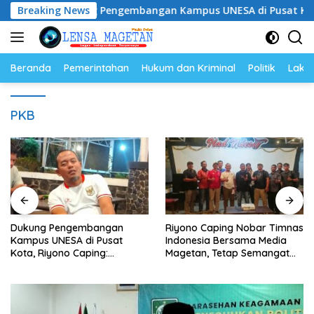
Langsung
Dukung Pengembangan Kampus UNESA di Pusat Kota, Riyon
Breaking News
ke
konten
Beranda
Pemerintahan
Hukum dan Kriminal
Politik
Lakal
PKB
Dukung Pengembangan
Riyono Caping Nobar Timnas
Kampus UNESA di Pusat
Indonesia Bersama Media
Kota, Riyono Caping:
Magetan, Tetap Semangat
Tingkatkan SDM dan
Meski Garuda Gagal Lolos
Gerakkan Ekonomi Magetan