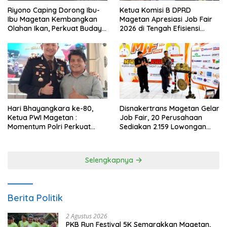
Riyono Caping Dorong Ibu-
Ketua Komisi B DPRD
Ibu Magetan Kembangkan
Magetan Apresiasi Job Fair
Olahan Ikan, Perkuat Budaya
2026 di Tengah Efisiensi
Gemar Makan Ikan
Anggaran
Hari Bhayangkara ke-80,
Disnakertrans Magetan Gelar
Ketua PWI Magetan :
Job Fair, 20 Perusahaan
Momentum Polri Perkuat
Sediakan 2.159 Lowongan
Kepercayaan Publik
Kerja
Selengkapnya
Berita Politik
2 Agustus 2026
PKB Run Festival 5K Semarakkan Magetan,