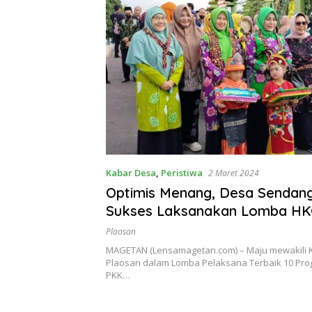
Kabar Desa
,
Peristiwa
2 Maret 2024
Optimis Menang, Desa Sendan
Sukses Laksanakan Lomba H
Tingkat Kabupaten
Plaosan
MAGETAN (Lensamagetan.com) – Maju mewakili
Plaosan dalam Lomba Pelaksana Terbaik 10 Pr
PKK…