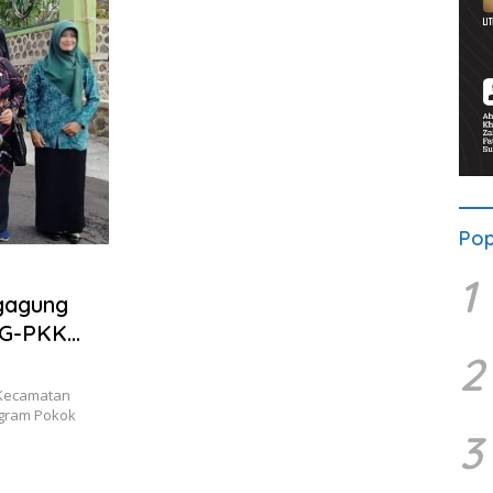
Pop
1
gagung
KG-PKK
2
 Kecamatan
ogram Pokok
3