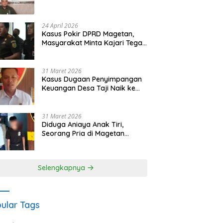
Waris Siapkan Opsi Gugatan
dan Audiensi ke Bupati
24 April 2026
Kasus Pokir DPRD Magetan,
Masyarakat Minta Kajari Tegak
Lurus dan Tidak Tebang Pilih
31 Maret 2026
Kasus Dugaan Penyimpangan
Keuangan Desa Taji Naik ke
Penyidikan, Polres Magetan
Mulai Hitung Kerugian Negara
31 Maret 2026
Diduga Aniaya Anak Tiri,
Seorang Pria di Magetan
Dilaporkan ke Polisi
Selengkapnya
ular Tags