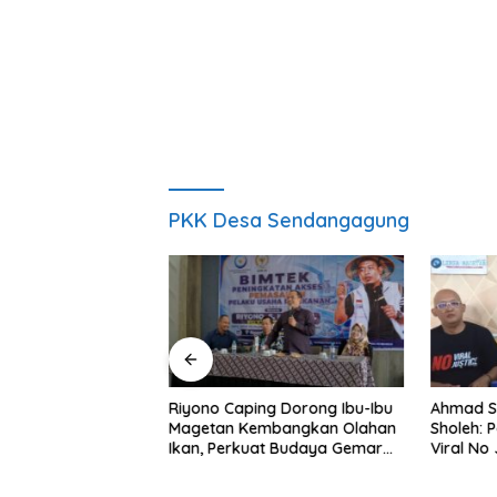
PKK Desa Sendangagung
ng Nobar Timnas
Riyono Caping Dorong Ibu-Ibu
Ahmad S
ersama Media
Magetan Kembangkan Olahan
Sholeh: 
etap Semangat
Ikan, Perkuat Budaya Gemar
Viral No 
a Gagal Lolos
Makan Ikan
Berpula