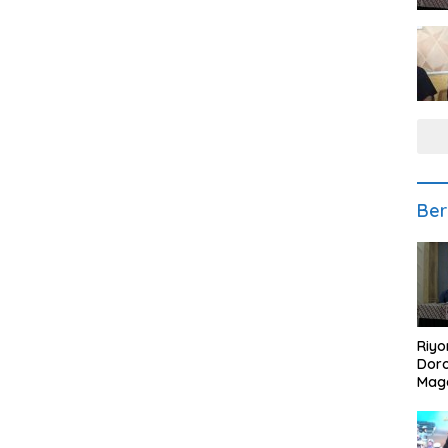
Ber
Riyo
Doro
Mag
Kem
Ikan
Gem