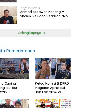
Makan Ikan
7 Agustus 2026
Ahmad Setiawan Kenang M.
Sholeh: Pejuang Keadilan “No
Viral No Justice” Telah
Berpulang
Selengkapnya
ita Pemerintahan
no Caping
Ketua Komisi B DPRD
ng Ibu-Ibu
Magetan Apresiasi
etan
Job Fair 2026 di
bangkan Olahan
Tengah Efisiensi
, Perkuat Budaya
Anggaran
ar Makan Ikan