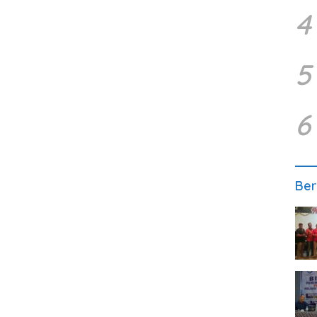
4
5
6
Ber