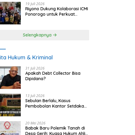
19 Juli 2026
Riyono Dukung Kolaborasi ICMI
Ponorogo untuk Perkuat
Ekonomi Kerakyatan dan
UMKM
Selengkapnya
ita Hukum & Kriminal
31 Juli 2026
Apakah Debt Collector Bisa
Dipidana?
13 Juli 2026
Sebulan Berlalu, Kasus
Pembobolan Kantor Setdakab
Magetan Masih Misterius
20 Mei 2026
Babak Baru Polemik Tanah di
Desa Gerih: Kuasa Hukum Ahli