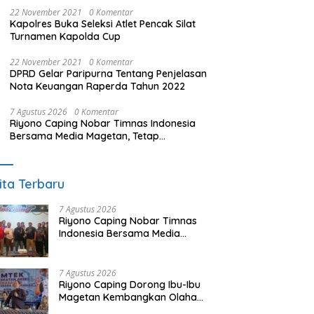
22 November 2021
0 Komentar
Kapolres Buka Seleksi Atlet Pencak Silat
Turnamen Kapolda Cup
22 November 2021
0 Komentar
DPRD Gelar Paripurna Tentang Penjelasan
Nota Keuangan Raperda Tahun 2022
7 Agustus 2026
0 Komentar
Riyono Caping Nobar Timnas Indonesia
Bersama Media Magetan, Tetap
Semangat Meski Garuda Gagal Lolos
ita Terbaru
7 Agustus 2026
Riyono Caping Nobar Timnas
Indonesia Bersama Media
Magetan, Tetap Semangat
Meski Garuda Gagal Lolos
7 Agustus 2026
Riyono Caping Dorong Ibu-Ibu
Magetan Kembangkan Olahan
Ikan, Perkuat Budaya Gemar