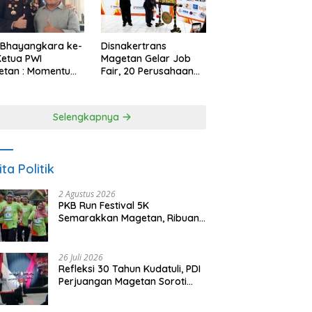
 Bhayangkara ke-
Disnakertrans
Ketua PWI
Magetan Gelar Job
etan : Momentum
Fair, 20 Perusahaan
i Perkuat
Sediakan 2.159
rcayaan Publik
Lowongan Kerja
Selengkapnya
ita Politik
2 Agustus 2026
PKB Run Festival 5K
Semarakkan Magetan, Ribuan
Pelari Rayakan HUT ke-28 PKB
26 Juli 2026
Refleksi 30 Tahun Kudatuli, PDI
Perjuangan Magetan Soroti
Ancaman Demokrasi dan
Tuntut Keadilan Korban