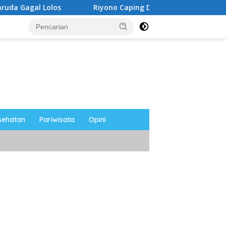
Riyono Caping Dorong Ibu-Ibu Magetan Kembangkan O
sehatan
Pariwisata
Opini