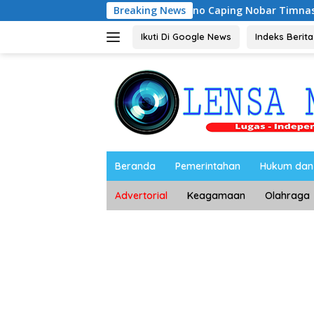
Langsung
Riyono Caping Nobar Timnas Indonesia Bers
Breaking News
ke
konten
Ikuti Di Google News
Indeks Berita
Beranda
Pemerintahan
Hukum dan 
Advertorial
Keagamaan
Olahraga