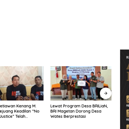
etiawan Kenang M.
Lewat Program Desa BRILiaN,
Noorb
Pejuang Keadilan “No
BRI Magetan Dorong Desa
Perad
Justice” Telah
Wates Berprestasi
2026–
ng
Pend