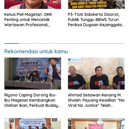
Ketua PWI Magetan: OKK
P3-TGAI Sidokerto Disorot,
Penting untuk Mencetak
Publik Tunggu BBWS Turun
Wartawan Profesional,
Periksa Dugaan Kejanggalan
Berintegritas dan Terpercaya
Proyek
Rekomendasi untuk kamu
Riyono Caping Dorong Ibu-
Ahmad Setiawan Kenang M.
Ibu Magetan Kembangkan
Sholeh: Pejuang Keadilan “No
Olahan Ikan, Perkuat Budaya
Viral No Justice” Telah
Gemar Makan Ikan
Berpulang