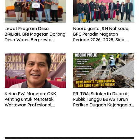
Lewat Program Desa
Noorbiyanto, S.H Nahkodai
BRILiaN, BRI Magetan Dorong
BPC Peradin Magetan
Desa Wates Berprestasi
Periode 2026–2028, Siap
Perkuat Pendampingan
Hukum
Ketua PWI Magetan: OKK
P3-TGAI Sidokerto Disorot,
Penting untuk Mencetak
Publik Tunggu BBWS Turun
Wartawan Profesional,
Periksa Dugaan Kejanggalan
Berintegritas dan Terpercaya
Proyek