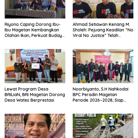
Riyono Caping Dorong Ibu-
Ahmad Setiawan Kenang M.
Ibu Magetan Kembangkan
Sholeh: Pejuang Keadilan “No
Olahan Ikan, Perkuat Budaya
Viral No Justice” Telah
Gemar Makan Ikan
Berpulang
Lewat Program Desa
Noorbiyanto, S.H Nahkodai
BRILiaN, BRI Magetan Dorong
BPC Peradin Magetan
Desa Wates Berprestasi
Periode 2026–2028, Siap
Perkuat Pendampingan
Hukum