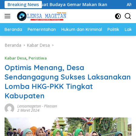
Langsung
Perkuat Budaya Gemar Makan Ikan
Breaking News
Ahmad Setiawan Kena
ke
konten
Beranda
Pemerintahan
Hukum dan Kriminal
Politik
Lakal
Beranda
Kabar Desa
Kabar Desa
,
Peristiwa
Optimis Menang, Desa
Sendangagung Sukses Laksanakan
Lomba HKG-PKK Tingkat
Kabupaten
Lensamagetan
-
Plaosan
2 Maret 2024