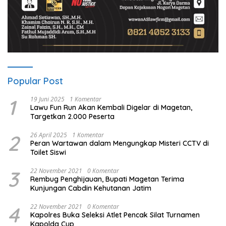
Popular Post
1
19 Juni 2025
1 Komentar
Lawu Fun Run Akan Kembali Digelar di Magetan,
Targetkan 2.000 Peserta
2
26 April 2025
1 Komentar
Peran Wartawan dalam Mengungkap Misteri CCTV di
Toilet Siswi
3
22 November 2021
0 Komentar
Rembug Penghijauan, Bupati Magetan Terima
Kunjungan Cabdin Kehutanan Jatim
4
22 November 2021
0 Komentar
Kapolres Buka Seleksi Atlet Pencak Silat Turnamen
Kapolda Cup