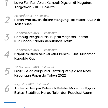
1
Lawu Fun Run Akan Kembali Digelar di Magetan,
Targetkan 2.000 Peserta
2
26 April 2025
1 Komentar
Peran Wartawan dalam Mengungkap Misteri CCTV di
Toilet Siswi
3
22 November 2021
0 Komentar
Rembug Penghijauan, Bupati Magetan Terima
Kunjungan Cabdin Kehutanan Jatim
4
22 November 2021
0 Komentar
Kapolres Buka Seleksi Atlet Pencak Silat Turnamen
Kapolda Cup
5
22 November 2021
0 Komentar
DPRD Gelar Paripurna Tentang Penjelasan Nota
Keuangan Raperda Tahun 2022
6
8 Agustus 2026
0 Komentar
Audiensi dengan Peternak Petelur Magetan, Riyono
Bahas Stabilitas Harga Telur dan Populasi Ayam