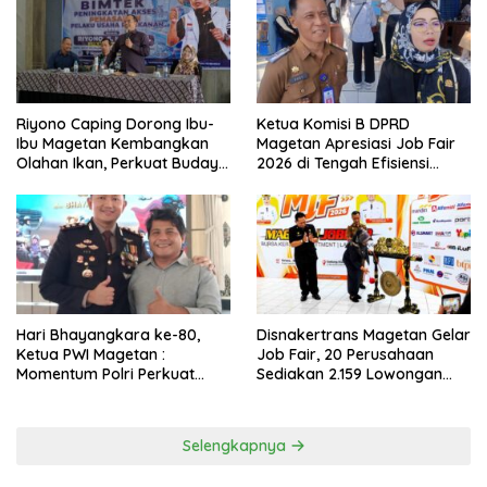
Riyono Caping Dorong Ibu-
Ketua Komisi B DPRD
Ibu Magetan Kembangkan
Magetan Apresiasi Job Fair
Olahan Ikan, Perkuat Budaya
2026 di Tengah Efisiensi
Gemar Makan Ikan
Anggaran
Hari Bhayangkara ke-80,
Disnakertrans Magetan Gelar
Ketua PWI Magetan :
Job Fair, 20 Perusahaan
Momentum Polri Perkuat
Sediakan 2.159 Lowongan
Kepercayaan Publik
Kerja
Selengkapnya