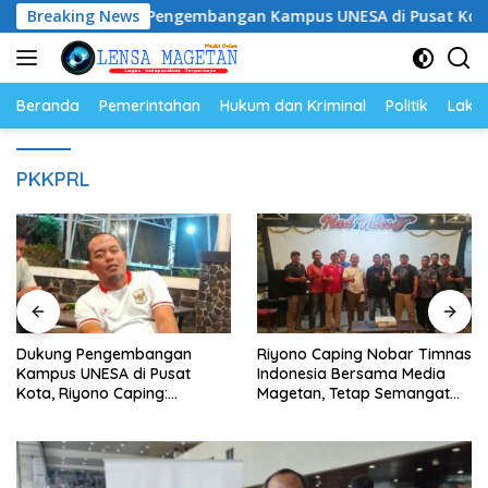
Langsung
Dukung Pengembangan Kampus UNESA di Pusat Kota, Riyono
Breaking News
ke
konten
Beranda
Pemerintahan
Hukum dan Kriminal
Politik
Lakal
PKKPRL
Dukung Pengembangan
Riyono Caping Nobar Timnas
Kampus UNESA di Pusat
Indonesia Bersama Media
Kota, Riyono Caping:
Magetan, Tetap Semangat
Tingkatkan SDM dan
Meski Garuda Gagal Lolos
Gerakkan Ekonomi Magetan