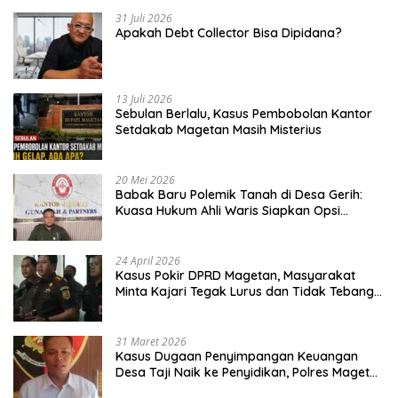
31 Juli 2026
Apakah Debt Collector Bisa Dipidana?
13 Juli 2026
Sebulan Berlalu, Kasus Pembobolan Kantor
Setdakab Magetan Masih Misterius
20 Mei 2026
Babak Baru Polemik Tanah di Desa Gerih:
Kuasa Hukum Ahli Waris Siapkan Opsi
Gugatan dan Audiensi ke Bupati
24 April 2026
Kasus Pokir DPRD Magetan, Masyarakat
Minta Kajari Tegak Lurus dan Tidak Tebang
Pilih
31 Maret 2026
Kasus Dugaan Penyimpangan Keuangan
Desa Taji Naik ke Penyidikan, Polres Magetan
Mulai Hitung Kerugian Negara