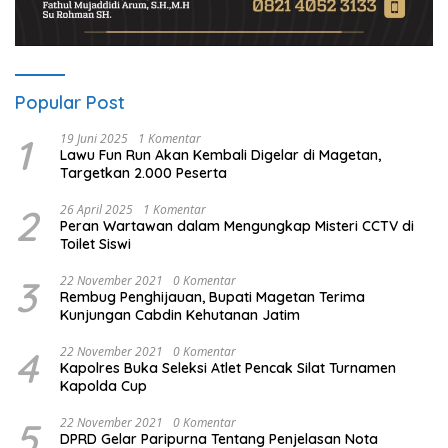
Popular Post
1
19 Juni 2025
1 Komentar
Lawu Fun Run Akan Kembali Digelar di Magetan,
Targetkan 2.000 Peserta
2
26 April 2025
1 Komentar
Peran Wartawan dalam Mengungkap Misteri CCTV di
Toilet Siswi
3
22 November 2021
0 Komentar
Rembug Penghijauan, Bupati Magetan Terima
Kunjungan Cabdin Kehutanan Jatim
4
22 November 2021
0 Komentar
Kapolres Buka Seleksi Atlet Pencak Silat Turnamen
Kapolda Cup
5
22 November 2021
0 Komentar
DPRD Gelar Paripurna Tentang Penjelasan Nota