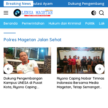
Langsung
lur dan Populasi Ayam
Breaking News
Dukung Pengembangan Kampus UN
ke
konten
Beranda
Pemerintahan
Hukum dan Kriminal
Politik
Lakal
Polres Magetan Jalan Sehat
Dukung Pengembangan
Riyono Caping Nobar Timnas
Kampus UNESA di Pusat
Indonesia Bersama Media
Kota, Riyono Caping:
Magetan, Tetap Semangat
Tingkatkan SDM dan
Meski Garuda Gagal Lolos
Gerakkan Ekonomi Magetan