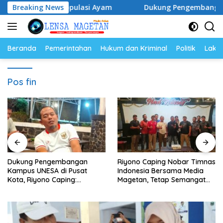
Langsung
elur dan Populasi Ayam
Breaking News
Dukung Pengembangan Kampus U
ke
konten
Beranda
Pemerintahan
Hukum dan Kriminal
Politik
Lakal
Pos fin
Dukung Pengembangan
Riyono Caping Nobar Timnas
Kampus UNESA di Pusat
Indonesia Bersama Media
Kota, Riyono Caping:
Magetan, Tetap Semangat
Tingkatkan SDM dan
Meski Garuda Gagal Lolos
Gerakkan Ekonomi Magetan