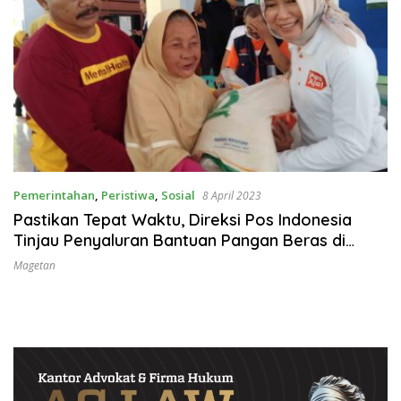
Pemerintahan
,
Peristiwa
,
Sosial
8 April 2023
Pastikan Tepat Waktu, Direksi Pos Indonesia
Tinjau Penyaluran Bantuan Pangan Beras di
Magetan
Magetan