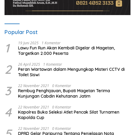
Popular Post
1
19 Juni 2025
1 Komentar
Lawu Fun Run Akan Kembali Digelar di Magetan,
Targetkan 2.000 Peserta
2
26 April 2025
1 Komentar
Peran Wartawan dalam Mengungkap Misteri CCTV di
Toilet Siswi
3
22 November 2021
0 Komentar
Rembug Penghijauan, Bupati Magetan Terima
Kunjungan Cabdin Kehutanan Jatim
4
22 November 2021
0 Komentar
Kapolres Buka Seleksi Atlet Pencak Silat Turnamen
Kapolda Cup
5
22 November 2021
0 Komentar
DPRD Gelar Paripurna Tentang Penjelasan Nota