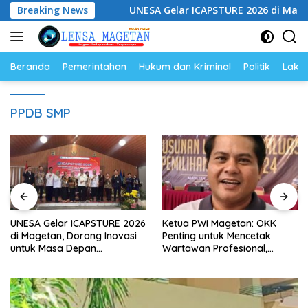
Langsung
gan Hukum
Breaking News
UNESA Gelar ICAPSTURE 2026 di Magetan, Do
ke
konten
Beranda
Pemerintahan
Hukum dan Kriminal
Politik
Lakal
PPDB SMP
UNESA Gelar ICAPSTURE 2026
Ketua PWI Magetan: OKK
di Magetan, Dorong Inovasi
Penting untuk Mencetak
untuk Masa Depan
Wartawan Profesional,
Berkelanjutan
Berintegritas dan Terpercaya