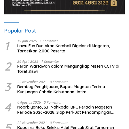
Popular Post
1
19 Juni 2025
1 Komentar
Lawu Fun Run Akan Kembali Digelar di Magetan,
Targetkan 2.000 Peserta
2
26 April 2025
1 Komentar
Peran Wartawan dalam Mengungkap Misteri CCTV di
Toilet Siswi
3
22 November 2021
0 Komentar
Rembug Penghijauan, Bupati Magetan Terima
Kunjungan Cabdin Kehutanan Jatim
4
6 Agustus 2026
0 Komentar
Noorbiyanto, S.H Nahkodai BPC Peradin Magetan
Periode 2026–2028, Siap Perkuat Pendampingan
Hukum
5
22 November 2021
0 Komentar
Kapolres Buka Seleksi Atlet Pencak Silat Turnamen