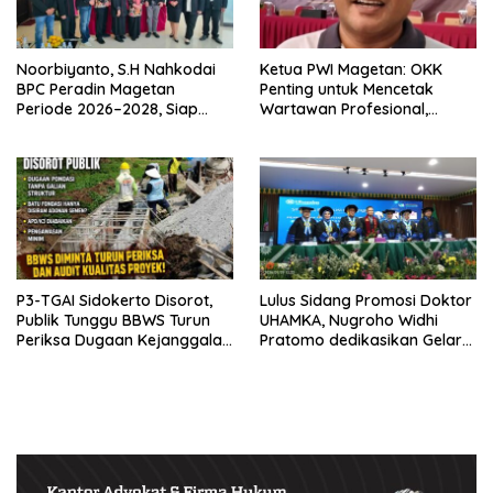
Noorbiyanto, S.H Nahkodai
Ketua PWI Magetan: OKK
BPC Peradin Magetan
Penting untuk Mencetak
Periode 2026–2028, Siap
Wartawan Profesional,
Perkuat Pendampingan
Berintegritas dan Terpercaya
Hukum
P3-TGAI Sidokerto Disorot,
Lulus Sidang Promosi Doktor
Publik Tunggu BBWS Turun
UHAMKA, Nugroho Widhi
Periksa Dugaan Kejanggalan
Pratomo dedikasikan Gelar
Proyek
Doktor untuk Keluarga dan
Institusinya