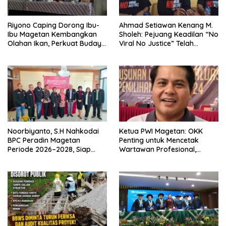
Riyono Caping Dorong Ibu-
Ahmad Setiawan Kenang M.
Ibu Magetan Kembangkan
Sholeh: Pejuang Keadilan “No
Olahan Ikan, Perkuat Budaya
Viral No Justice” Telah
Gemar Makan Ikan
Berpulang
Noorbiyanto, S.H Nahkodai
Ketua PWI Magetan: OKK
BPC Peradin Magetan
Penting untuk Mencetak
Periode 2026–2028, Siap
Wartawan Profesional,
Perkuat Pendampingan
Berintegritas dan Terpercaya
Hukum