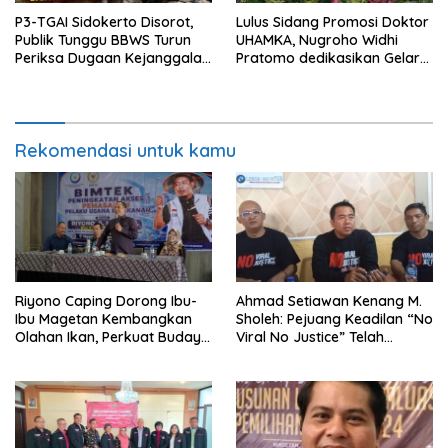
P3-TGAI Sidokerto Disorot,
Lulus Sidang Promosi Doktor
Publik Tunggu BBWS Turun
UHAMKA, Nugroho Widhi
Periksa Dugaan Kejanggalan
Pratomo dedikasikan Gelar
Proyek
Doktor untuk Keluarga dan
Institusinya
Rekomendasi untuk kamu
Riyono Caping Dorong Ibu-
Ahmad Setiawan Kenang M.
Ibu Magetan Kembangkan
Sholeh: Pejuang Keadilan “No
Olahan Ikan, Perkuat Budaya
Viral No Justice” Telah
Gemar Makan Ikan
Berpulang