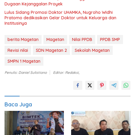
Dugaan Kejanggalan Proyek
Lulus Sidang Promosi Doktor UHAMKA, Nugroho Widhi
Pratomo dedikasikan Gelar Doktor untuk Keluarga dan
Institusinya
berita Magetan
Magetan
Nilai PPDB
PPDB SMP
Revisi nilai
SDN Magetan 2
Sekolah Magetan
SMPN 1 Magetan
Penulis: Daniel Sulistiono
Editor: Redaksi,
Baca Juga