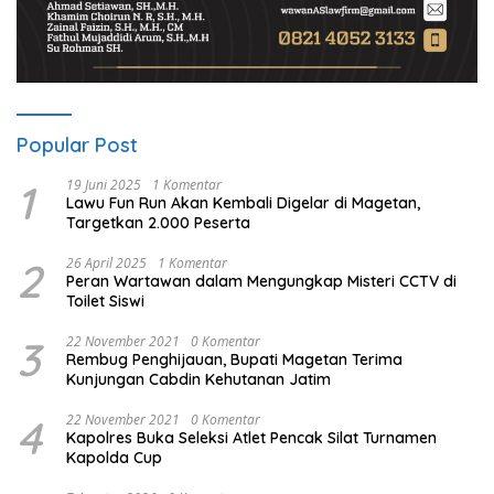
Popular Post
1
19 Juni 2025
1 Komentar
Lawu Fun Run Akan Kembali Digelar di Magetan,
Targetkan 2.000 Peserta
2
26 April 2025
1 Komentar
Peran Wartawan dalam Mengungkap Misteri CCTV di
Toilet Siswi
3
22 November 2021
0 Komentar
Rembug Penghijauan, Bupati Magetan Terima
Kunjungan Cabdin Kehutanan Jatim
4
22 November 2021
0 Komentar
Kapolres Buka Seleksi Atlet Pencak Silat Turnamen
Kapolda Cup