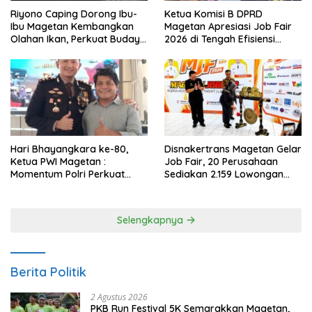
Riyono Caping Dorong Ibu-
Ketua Komisi B DPRD
Ibu Magetan Kembangkan
Magetan Apresiasi Job Fair
Olahan Ikan, Perkuat Budaya
2026 di Tengah Efisiensi
Gemar Makan Ikan
Anggaran
Hari Bhayangkara ke-80,
Disnakertrans Magetan Gelar
Ketua PWI Magetan :
Job Fair, 20 Perusahaan
Momentum Polri Perkuat
Sediakan 2.159 Lowongan
Kepercayaan Publik
Kerja
Selengkapnya
Berita Politik
2 Agustus 2026
PKB Run Festival 5K Semarakkan Magetan,