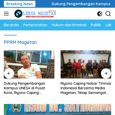
Langsung
ulasi Ayam
Breaking News
Dukung Pengembangan Kampus UNESA di Pus
ke
konten
Beranda
Pemerintahan
Hukum dan Kriminal
Politik
Lakal
PPRM Magetan
Dukung Pengembangan
Riyono Caping Nobar Timnas
Kampus UNESA di Pusat
Indonesia Bersama Media
Kota, Riyono Caping:
Magetan, Tetap Semangat
Tingkatkan SDM dan
Meski Garuda Gagal Lolos
Gerakkan Ekonomi Magetan