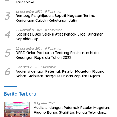
Toilet Siswi
3
22 November 2021
0 Komentar
Rembug Penghijauan, Bupati Magetan Terima
Kunjungan Cabdin Kehutanan Jatim
4
22 November 2021
0 Komentar
Kapolres Buka Seleksi Atlet Pencak Silat Turnamen
Kapolda Cup
5
22 November 2021
0 Komentar
DPRD Gelar Paripurna Tentang Penjelasan Nota
Keuangan Raperda Tahun 2022
6
8 Agustus 2026
0 Komentar
Audiensi dengan Peternak Petelur Magetan, Riyono
Bahas Stabilitas Harga Telur dan Populasi Ayam
Berita Terbaru
8 Agustus 2026
Audiensi dengan Peternak Petelur Magetan,
Riyono Bahas Stabilitas Harga Telur dan
Populasi Ayam