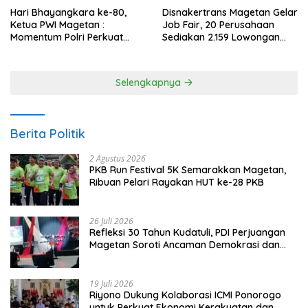
Hari Bhayangkara ke-80,
Disnakertrans Magetan Gelar
Ketua PWI Magetan :
Job Fair, 20 Perusahaan
Momentum Polri Perkuat
Sediakan 2.159 Lowongan
Kepercayaan Publik
Kerja
Selengkapnya
Berita Politik
2 Agustus 2026
PKB Run Festival 5K Semarakkan Magetan,
Ribuan Pelari Rayakan HUT ke-28 PKB
26 Juli 2026
Refleksi 30 Tahun Kudatuli, PDI Perjuangan
Magetan Soroti Ancaman Demokrasi dan
Tuntut Keadilan Korban
19 Juli 2026
Riyono Dukung Kolaborasi ICMI Ponorogo
untuk Perkuat Ekonomi Kerakyatan dan