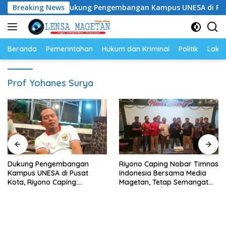
Langsung
Breaking News
Dukung Pengembangan Kampus UNESA di Pusat Kota, 
ke
konten
Beranda
Pemerintahan
Hukum dan Kriminal
Politik
Lakal
Prof Yohanes Surya
Dukung Pengembangan
Riyono Caping Nobar Timnas
Kampus UNESA di Pusat
Indonesia Bersama Media
Kota, Riyono Caping:
Magetan, Tetap Semangat
Tingkatkan SDM dan
Meski Garuda Gagal Lolos
Gerakkan Ekonomi Magetan