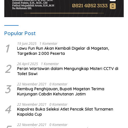
Popular Post
1
19 Juni 2025
1 Komentar
Lawu Fun Run Akan Kembali Digelar di Magetan,
Targetkan 2.000 Peserta
2
26 April 2025
1 Komentar
Peran Wartawan dalam Mengungkap Misteri CCTV di
Toilet Siswi
3
22 November 2021
0 Komentar
Rembug Penghijauan, Bupati Magetan Terima
Kunjungan Cabdin Kehutanan Jatim
4
22 November 2021
0 Komentar
Kapolres Buka Seleksi Atlet Pencak Silat Turnamen
Kapolda Cup
22 November 2021
0 Komentar