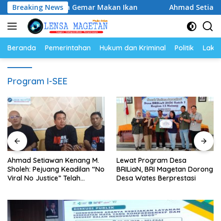
Langsung
uat Budaya Gemar Makan Ikan
Breaking News
Ahmad Setiawan Kenang M
ke
konten
Beranda
Pemerintahan
Hukum dan Kriminal
Politik
Lakal
Program I-SEE
Ahmad Setiawan Kenang M.
Lewat Program Desa
Sholeh: Pejuang Keadilan “No
BRILiaN, BRI Magetan Dorong
Viral No Justice” Telah
Desa Wates Berprestasi
Berpulang