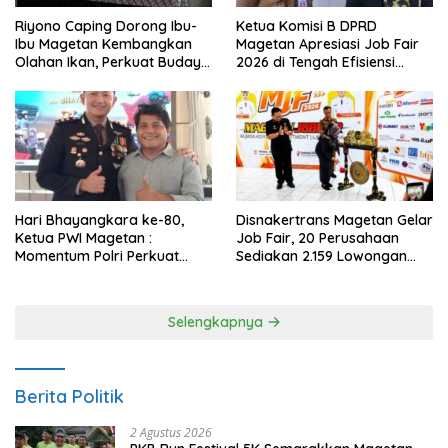
Riyono Caping Dorong Ibu-
Ketua Komisi B DPRD
Ibu Magetan Kembangkan
Magetan Apresiasi Job Fair
Olahan Ikan, Perkuat Budaya
2026 di Tengah Efisiensi
Gemar Makan Ikan
Anggaran
Hari Bhayangkara ke-80,
Disnakertrans Magetan Gelar
Ketua PWI Magetan :
Job Fair, 20 Perusahaan
Momentum Polri Perkuat
Sediakan 2.159 Lowongan
Kepercayaan Publik
Kerja
Selengkapnya
Berita Politik
2 Agustus 2026