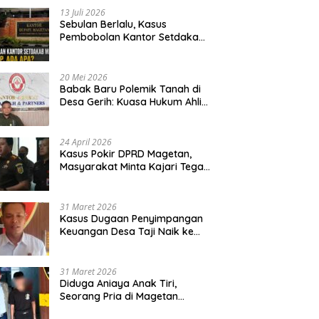
13 Juli 2026
Sebulan Berlalu, Kasus
Pembobolan Kantor Setdakab
Magetan Masih Misterius
20 Mei 2026
Babak Baru Polemik Tanah di
Desa Gerih: Kuasa Hukum Ahli
Waris Siapkan Opsi Gugatan
dan Audiensi ke Bupati
24 April 2026
Kasus Pokir DPRD Magetan,
Masyarakat Minta Kajari Tegak
Lurus dan Tidak Tebang Pilih
31 Maret 2026
Kasus Dugaan Penyimpangan
Keuangan Desa Taji Naik ke
Penyidikan, Polres Magetan
Mulai Hitung Kerugian Negara
31 Maret 2026
Diduga Aniaya Anak Tiri,
Seorang Pria di Magetan
Dilaporkan ke Polisi