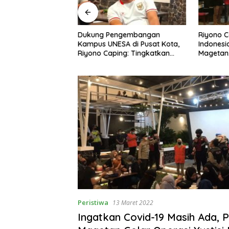
ngan Peternak
Dukung Pengembangan
Riyono 
etan, Riyono Bahas
Kampus UNESA di Pusat Kota,
Indonesi
arga Telur dan
Riyono Caping: Tingkatkan
Magetan
am
SDM dan Gerakkan Ekonomi
Meski Ga
Magetan
Peristiwa
13 Maret 2022
Ingatkan Covid-19 Masih Ada, 