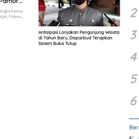
 Pamor
2
angka kasus
etan, Polres…
3
Antisipasi Lonjakan Pengunjung Wisata
di Tahun Baru, Disparbud Terapkan
Sistem Buka Tutup
4
5
6
Ber