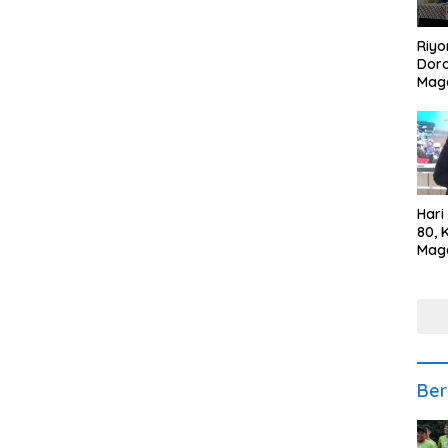
Riyo
Doro
Mag
Kem
Ikan
Gem
Hari
80, 
Mag
Polr
Kepe
Ber