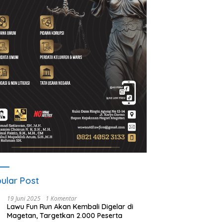
d Setiawan Kenang M.
Lewat Program Desa BRILiaN,
N
h: Pejuang Keadilan “No
BRI Magetan Dorong Desa
P
 No Justice” Telah
Wates Berprestasi
2
ulang
P
ular Post
19 Juni 2025
1 Komentar
Lawu Fun Run Akan Kembali Digelar di
Magetan, Targetkan 2.000 Peserta