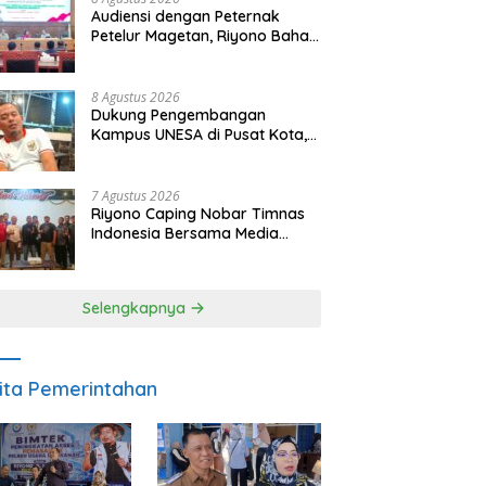
Audiensi dengan Peternak
Petelur Magetan, Riyono Bahas
Stabilitas Harga Telur dan
Populasi Ayam
8 Agustus 2026
Dukung Pengembangan
Kampus UNESA di Pusat Kota,
Riyono Caping: Tingkatkan
SDM dan Gerakkan Ekonomi
Magetan
7 Agustus 2026
Riyono Caping Nobar Timnas
Indonesia Bersama Media
Magetan, Tetap Semangat
Meski Garuda Gagal Lolos
Selengkapnya
ita Pemerintahan