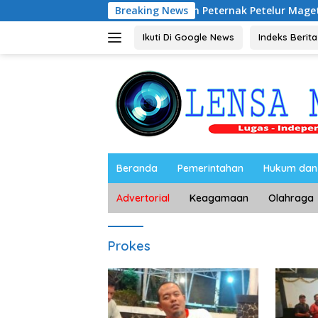
Langsung
Audiensi dengan Peternak Petelur Magetan, Riyono Bahas S
Breaking News
ke
konten
Ikuti Di Google News
Indeks Berita
Beranda
Pemerintahan
Hukum dan 
Advertorial
Keagamaan
Olahraga
Prokes