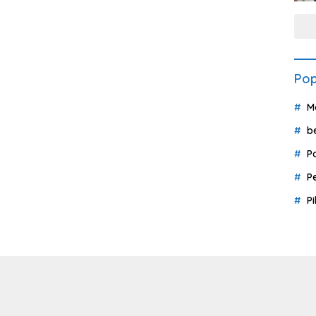
Pop
M
b
P
P
P