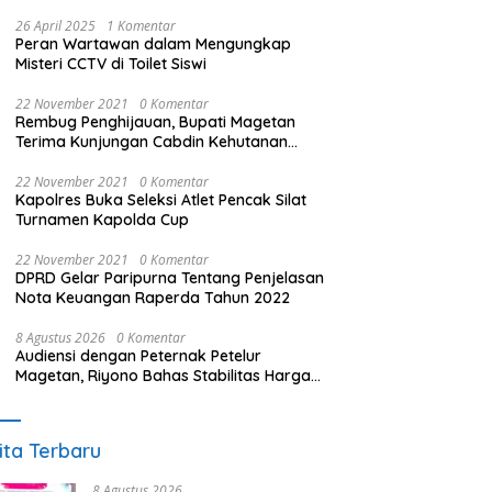
26 April 2025
1 Komentar
Peran Wartawan dalam Mengungkap
Misteri CCTV di Toilet Siswi
22 November 2021
0 Komentar
Rembug Penghijauan, Bupati Magetan
Terima Kunjungan Cabdin Kehutanan
Jatim
22 November 2021
0 Komentar
Kapolres Buka Seleksi Atlet Pencak Silat
Turnamen Kapolda Cup
22 November 2021
0 Komentar
DPRD Gelar Paripurna Tentang Penjelasan
Nota Keuangan Raperda Tahun 2022
8 Agustus 2026
0 Komentar
Audiensi dengan Peternak Petelur
Magetan, Riyono Bahas Stabilitas Harga
Telur dan Populasi Ayam
ita Terbaru
8 Agustus 2026