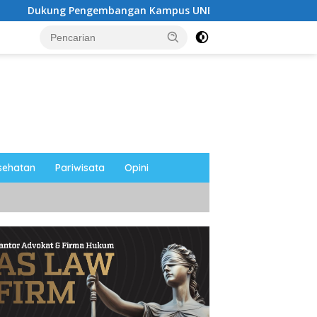
embangan Kampus UNESA di Pusat Kota, Riyono Caping: Ting
sehatan
Pariwisata
Opini