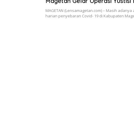
Magetan Gelar Operasi Yustisi
Keris
MAGETAN (Lensamagetan.com) – Masih adanya 
harian penyebaran Covid- 19 di Kabupaten Mag