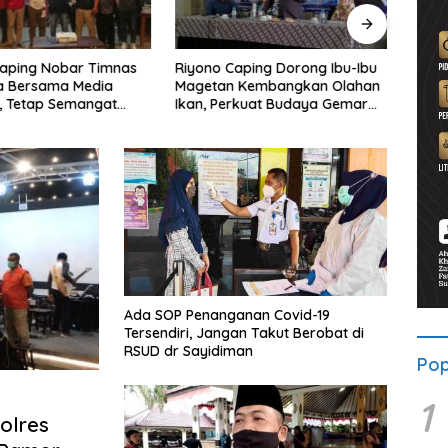
Caping Nobar Timnas
Riyono Caping Dorong Ibu-Ibu
Ahma
a Bersama Media
Magetan Kembangkan Olahan
Shole
, Tetap Semangat
Ikan, Perkuat Budaya Gemar
Viral
ruda Gagal Lolos
Makan Ikan
Berp
Ada SOP Penanganan Covid-19
Tersendiri, Jangan Takut Berobat di
RSUD dr Sayidiman
Pop
1
Polres