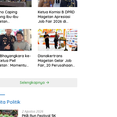
no Caping
Ketua Komisi B DPRD
ng Ibu-Ibu
Magetan Apresiasi
etan
Job Fair 2026 di
bangkan Olahan
Tengah Efisiensi
, Perkuat Budaya
Anggaran
ar Makan Ikan
 Bhayangkara ke-
Disnakertrans
Ketua PWI
Magetan Gelar Job
etan : Momentum
Fair, 20 Perusahaan
i Perkuat
Sediakan 2.159
rcayaan Publik
Lowongan Kerja
Selengkapnya
ita Politik
2 Agustus 2026
PKB Run Festival 5K