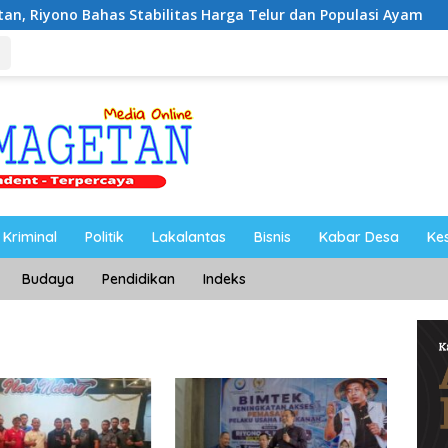
tabilitas Harga Telur dan Populasi Ayam
Dukung Peng
Kriminal
Politik
Lakalantas
Bisnis
Kabar Desa
Ke
Budaya
Pendidikan
Indeks