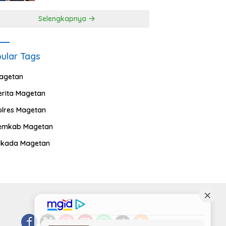
Selengkapnya
ular Tags
agetan
erita Magetan
olres Magetan
emkab Magetan
ilkada Magetan