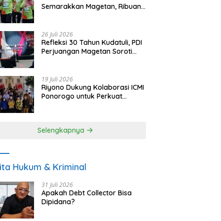
Semarakkan Magetan, Ribuan
Pelari Rayakan HUT ke-28 PKB
26 Juli 2026
Refleksi 30 Tahun Kudatuli, PDI
Perjuangan Magetan Soroti
Ancaman Demokrasi dan
Tuntut Keadilan Korban
19 Juli 2026
Riyono Dukung Kolaborasi ICMI
Ponorogo untuk Perkuat
Ekonomi Kerakyatan dan
UMKM
Selengkapnya
ita Hukum & Kriminal
31 Juli 2026
Apakah Debt Collector Bisa
Dipidana?