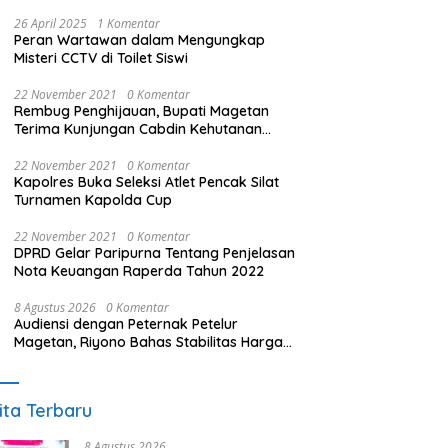
26 April 2025
1 Komentar
Peran Wartawan dalam Mengungkap
Misteri CCTV di Toilet Siswi
22 November 2021
0 Komentar
Rembug Penghijauan, Bupati Magetan
Terima Kunjungan Cabdin Kehutanan
Jatim
22 November 2021
0 Komentar
Kapolres Buka Seleksi Atlet Pencak Silat
Turnamen Kapolda Cup
22 November 2021
0 Komentar
DPRD Gelar Paripurna Tentang Penjelasan
Nota Keuangan Raperda Tahun 2022
8 Agustus 2026
0 Komentar
Audiensi dengan Peternak Petelur
Magetan, Riyono Bahas Stabilitas Harga
Telur dan Populasi Ayam
ita Terbaru
8 Agustus 2026