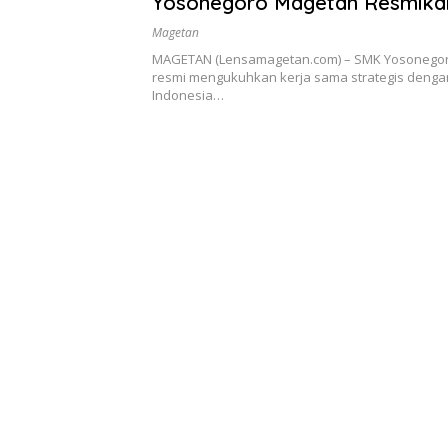
Yosonegoro Magetan Resmika
Khusus Teknik Sepeda Motor 
Magetan
MAGETAN (Lensamagetan.com) – SMK Yosonego
resmi mengukuhkan kerja sama strategis deng
Indonesia…