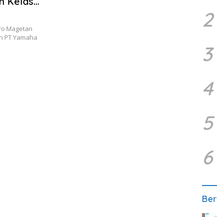
n Kelas
2
Yamaha
ro Magetan
an PT Yamaha
3
4
5
6
Ber