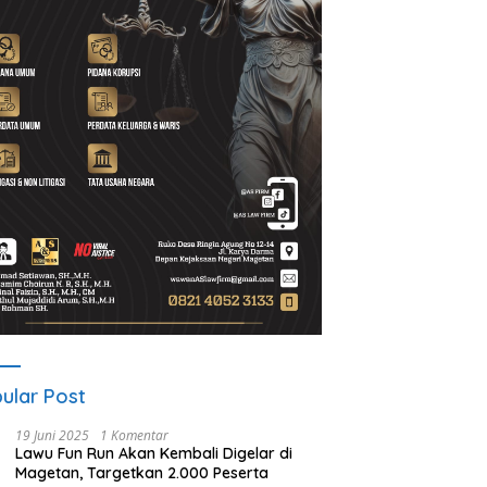
t Program Desa BRILiaN,
Noorbiyanto, S.H Nahkodai BPC
U
Magetan Dorong Desa
Peradin Magetan Periode
d
 Berprestasi
2026–2028, Siap Perkuat
u
Pendampingan Hukum
B
ular Post
19 Juni 2025
1 Komentar
Lawu Fun Run Akan Kembali Digelar di
Magetan, Targetkan 2.000 Peserta