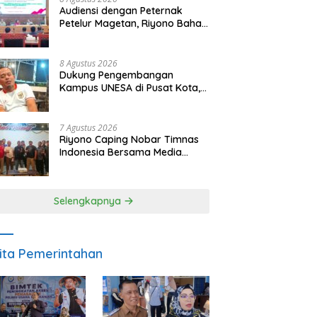
Audiensi dengan Peternak
Petelur Magetan, Riyono Bahas
Stabilitas Harga Telur dan
Populasi Ayam
8 Agustus 2026
Dukung Pengembangan
Kampus UNESA di Pusat Kota,
Riyono Caping: Tingkatkan
SDM dan Gerakkan Ekonomi
Magetan
7 Agustus 2026
Riyono Caping Nobar Timnas
Indonesia Bersama Media
Magetan, Tetap Semangat
Meski Garuda Gagal Lolos
Selengkapnya
ita Pemerintahan