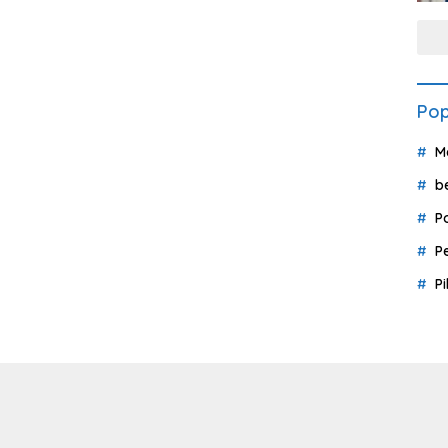
Pop
M
b
P
P
P