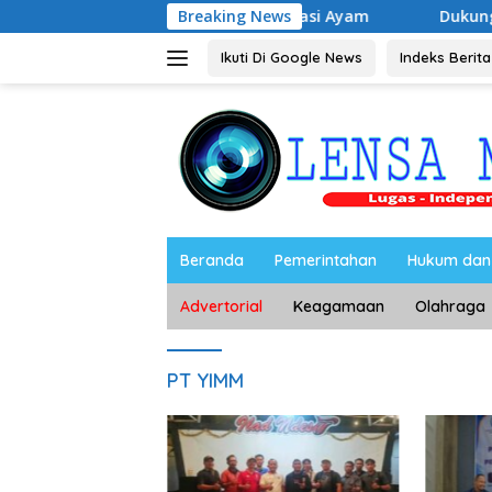
Langsung
as Harga Telur dan Populasi Ayam
Breaking News
Dukung Pengembanga
ke
konten
Ikuti Di Google News
Indeks Berita
Beranda
Pemerintahan
Hukum dan 
Advertorial
Keagamaan
Olahraga
PT YIMM