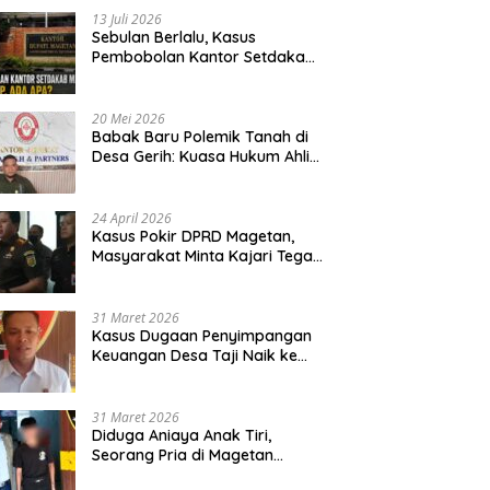
13 Juli 2026
Sebulan Berlalu, Kasus
Pembobolan Kantor Setdakab
Magetan Masih Misterius
20 Mei 2026
Babak Baru Polemik Tanah di
Desa Gerih: Kuasa Hukum Ahli
Waris Siapkan Opsi Gugatan
dan Audiensi ke Bupati
24 April 2026
Kasus Pokir DPRD Magetan,
Masyarakat Minta Kajari Tegak
Lurus dan Tidak Tebang Pilih
31 Maret 2026
Kasus Dugaan Penyimpangan
Keuangan Desa Taji Naik ke
Penyidikan, Polres Magetan
Mulai Hitung Kerugian Negara
31 Maret 2026
Diduga Aniaya Anak Tiri,
Seorang Pria di Magetan
Dilaporkan ke Polisi