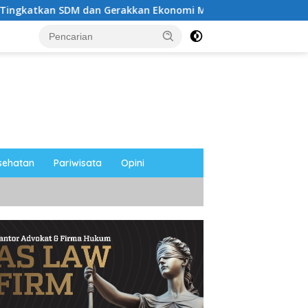
SDM dan Gerakkan Ekonomi Magetan
Riyono Caping No
sehatan
Pariwisata
Opini