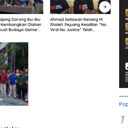
aping Dorong Ibu-Ibu
Ahmad Setiawan Kenang M.
Lewa
 Kembangkan Olahan
Sholeh: Pejuang Keadilan “No
BRI 
rkuat Budaya Gemar
Viral No Justice” Telah
Wates
kan
Berpulang
Pop
1