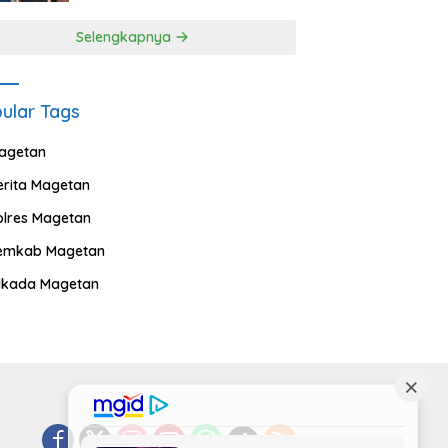
Selengkapnya
ular Tags
agetan
erita Magetan
olres Magetan
emkab Magetan
ilkada Magetan