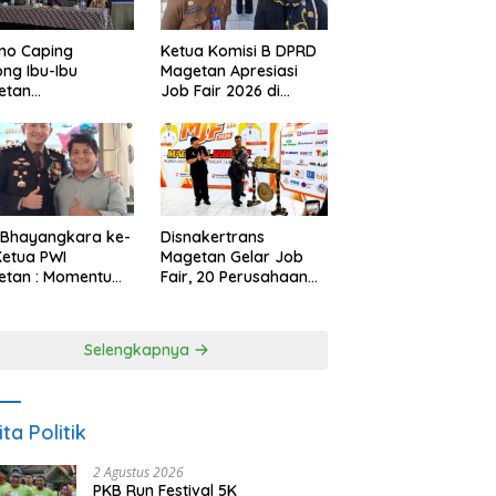
no Caping
Ketua Komisi B DPRD
ng Ibu-Ibu
Magetan Apresiasi
etan
Job Fair 2026 di
bangkan Olahan
Tengah Efisiensi
, Perkuat Budaya
Anggaran
ar Makan Ikan
 Bhayangkara ke-
Disnakertrans
Ketua PWI
Magetan Gelar Job
etan : Momentum
Fair, 20 Perusahaan
i Perkuat
Sediakan 2.159
rcayaan Publik
Lowongan Kerja
Selengkapnya
ita Politik
2 Agustus 2026
PKB Run Festival 5K