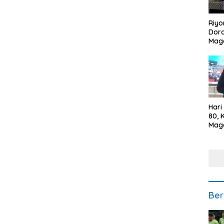
Riyo
Doro
Mag
Kem
Ikan
Gem
Hari
80, 
Mag
Polr
Kepe
Ber