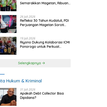
Semarakkan Magetan, Ribuan
Pelari Rayakan HUT ke-28 PKB
26 Juli 2026
Refleksi 30 Tahun Kudatuli, PDI
Perjuangan Magetan Soroti
Ancaman Demokrasi dan
Tuntut Keadilan Korban
19 Juli 2026
Riyono Dukung Kolaborasi ICMI
Ponorogo untuk Perkuat
Ekonomi Kerakyatan dan
UMKM
Selengkapnya
ita Hukum & Kriminal
31 Juli 2026
Apakah Debt Collector Bisa
Dipidana?