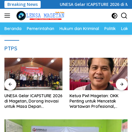
Langsung
ngan Hukum
Breaking News
UNESA Gelar ICAPSTURE 2026 di Magetan, D
ke
konten
Beranda
Pemerintahan
Hukum dan Kriminal
Politik
Lakal
PTPS
UNESA Gelar ICAPSTURE 2026
Ketua PWI Magetan: OKK
di Magetan, Dorong Inovasi
Penting untuk Mencetak
untuk Masa Depan
Wartawan Profesional,
Berkelanjutan
Berintegritas dan Terpercaya