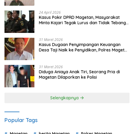
Gugatan dan Audiensi ke Bupati
24 April 2026
Kasus Pokir DPRD Magetan, Masyarakat
Minta Kajari Tegak Lurus dan Tidak Tebang
Pilih
31 Maret 2026
Kasus Dugaan Penyimpangan Keuangan
Desa Taji Naik ke Penyidikan, Polres Magetan
Mulai Hitung Kerugian Negara
31 Maret 2026
Diduga Aniaya Anak Tiri, Seorang Pria di
Magetan Dilaporkan ke Polisi
Selengkapnya
Popular Tags
Magetan
berita Magetan
Polres Magetan