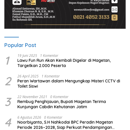
Popular Post
1
19 Juni 2025
1 Komentar
Lawu Fun Run Akan Kembali Digelar di Magetan,
Targetkan 2.000 Peserta
2
26 April 2025
1 Komentar
Peran Wartawan dalam Mengungkap Misteri CCTV di
Toilet Siswi
3
22 November 2021
0 Komentar
Rembug Penghijauan, Bupati Magetan Terima
Kunjungan Cabdin Kehutanan Jatim
4
6 Agustus 2026
0 Komentar
Noorbiyanto, S.H Nahkodai BPC Peradin Magetan
Periode 2026–2028, Siap Perkuat Pendampingan