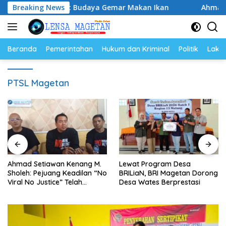
Langsung
an, Perkuat Budaya Gemar Makan Ikan
Breaking News
Ahmad Setiawan 
ke
konten
Beranda
Pemerintahan
Hukum dan Kriminal
Politik
Lakal
PTSL Magetan
Ahmad Setiawan Kenang M.
Lewat Program Desa
Sholeh: Pejuang Keadilan “No
BRILiaN, BRI Magetan Dorong
Viral No Justice” Telah
Desa Wates Berprestasi
Berpulang