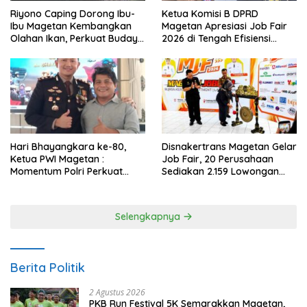
Riyono Caping Dorong Ibu-
Ketua Komisi B DPRD
Ibu Magetan Kembangkan
Magetan Apresiasi Job Fair
Olahan Ikan, Perkuat Budaya
2026 di Tengah Efisiensi
Gemar Makan Ikan
Anggaran
Hari Bhayangkara ke-80,
Disnakertrans Magetan Gelar
Ketua PWI Magetan :
Job Fair, 20 Perusahaan
Momentum Polri Perkuat
Sediakan 2.159 Lowongan
Kepercayaan Publik
Kerja
Selengkapnya
Berita Politik
2 Agustus 2026
PKB Run Festival 5K Semarakkan Magetan,