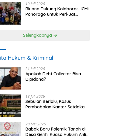
19 Juli 2026
Riyono Dukung Kolaborasi ICMI
Ponorogo untuk Perkuat
Ekonomi Kerakyatan dan
UMKM
Selengkapnya
ita Hukum & Kriminal
31 Juli 2026
Apakah Debt Collector Bisa
Dipidana?
13 Juli 2026
Sebulan Berlalu, Kasus
Pembobolan Kantor Setdakab
Magetan Masih Misterius
20 Mei 2026
Babak Baru Polemik Tanah di
Desa Gerih: Kuasa Hukum Ahli