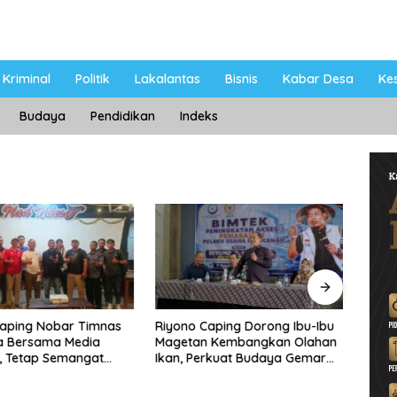
Kriminal
Politik
Lakalantas
Bisnis
Kabar Desa
Ke
Budaya
Pendidikan
Indeks
Caping Nobar Timnas
Riyono Caping Dorong Ibu-Ibu
Ahma
a Bersama Media
Magetan Kembangkan Olahan
Shole
, Tetap Semangat
Ikan, Perkuat Budaya Gemar
Viral
ruda Gagal Lolos
Makan Ikan
Berp