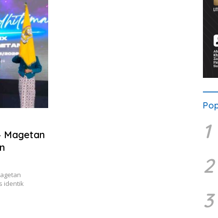
Pop
1
4 Magetan
n
2
Magetan
 identik
3