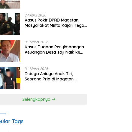
Waris Siapkan Opsi Gugatan
dan Audiensi ke Bupati
24 April 2026
Kasus Pokir DPRD Magetan,
Masyarakat Minta Kajari Tegak
Lurus dan Tidak Tebang Pilih
31 Maret 2026
Kasus Dugaan Penyimpangan
Keuangan Desa Taji Naik ke
Penyidikan, Polres Magetan
Mulai Hitung Kerugian Negara
31 Maret 2026
Diduga Aniaya Anak Tiri,
Seorang Pria di Magetan
Dilaporkan ke Polisi
Selengkapnya
ular Tags