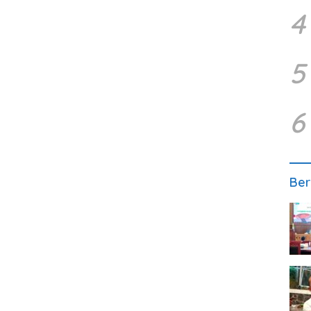
4
5
6
Ber