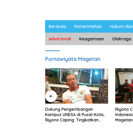
Beranda
Pemerintahan
Hukum dan 
Advertorial
Keagamaan
Olahraga
Purnawiyata Magetan
ngan Peternak
Dukung Pengembangan
Riyono 
etan, Riyono Bahas
Kampus UNESA di Pusat Kota,
Indonesi
arga Telur dan
Riyono Caping: Tingkatkan
Magetan
am
SDM dan Gerakkan Ekonomi
Meski Ga
Magetan