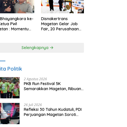
 Bhayangkara ke-
Disnakertrans
Ketua PWI
Magetan Gelar Job
etan : Momentum
Fair, 20 Perusahaan
i Perkuat
Sediakan 2.159
rcayaan Publik
Lowongan Kerja
Selengkapnya
ita Politik
2 Agustus 2026
PKB Run Festival 5K
Semarakkan Magetan, Ribuan
Pelari Rayakan HUT ke-28 PKB
26 Juli 2026
Refleksi 30 Tahun Kudatuli, PDI
Perjuangan Magetan Soroti
Ancaman Demokrasi dan
Tuntut Keadilan Korban