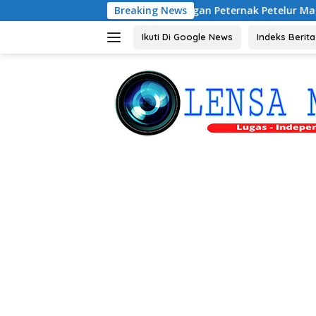
Langsung
Audiensi dengan Peternak Petelur Magetan, Riyono Baha
Breaking News
ke
konten
Ikuti Di Google News
Indeks Berita