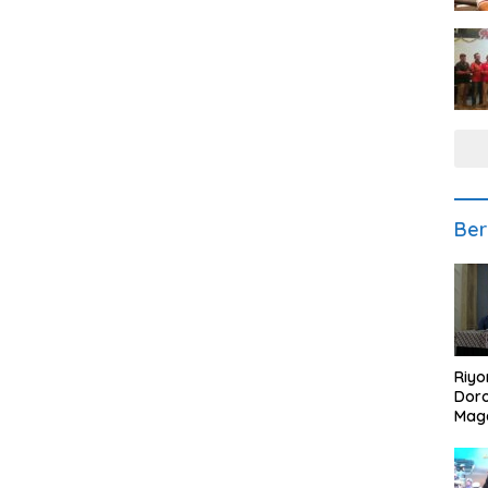
Ber
Riyo
Doro
Mag
Kem
Ikan
Gem