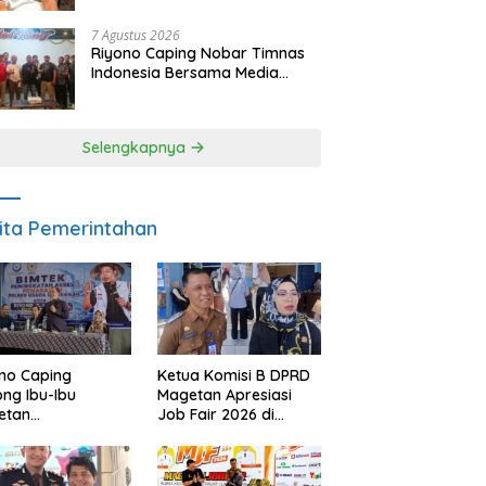
SDM dan Gerakkan Ekonomi
Magetan
7 Agustus 2026
Riyono Caping Nobar Timnas
Indonesia Bersama Media
Magetan, Tetap Semangat
Meski Garuda Gagal Lolos
Selengkapnya
ita Pemerintahan
no Caping
Ketua Komisi B DPRD
ng Ibu-Ibu
Magetan Apresiasi
etan
Job Fair 2026 di
bangkan Olahan
Tengah Efisiensi
, Perkuat Budaya
Anggaran
ar Makan Ikan