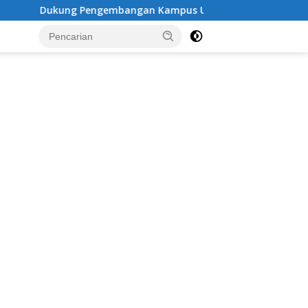
ngembangan Kampus UNESA di Pusat Kota, Riyono Caping: Ti