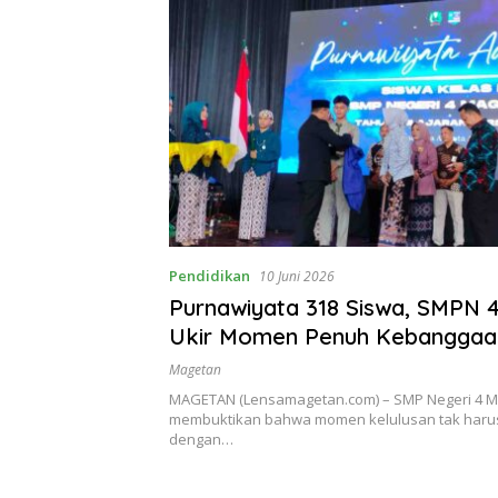
Pendidikan
10 Juni 2026
Purnawiyata 318 Siswa, SMPN 
Ukir Momen Penuh Kebanggaa
Magetan
MAGETAN (Lensamagetan.com) – SMP Negeri 4 
membuktikan bahwa momen kelulusan tak harus
dengan…