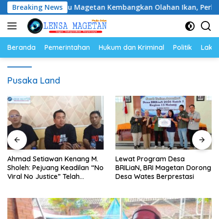
Langsung
rong Ibu-Ibu Magetan Kembangkan Olahan Ikan, Perkuat Buda
Breaking News
ke
konten
Beranda
Pemerintahan
Hukum dan Kriminal
Politik
Lakal
Pusaka Land
Ahmad Setiawan Kenang M.
Lewat Program Desa
Sholeh: Pejuang Keadilan “No
BRILiaN, BRI Magetan Dorong
Viral No Justice” Telah
Desa Wates Berprestasi
Berpulang