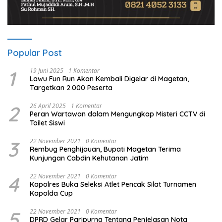
Popular Post
1
19 Juni 2025
1 Komentar
Lawu Fun Run Akan Kembali Digelar di Magetan,
Targetkan 2.000 Peserta
2
26 April 2025
1 Komentar
Peran Wartawan dalam Mengungkap Misteri CCTV di
Toilet Siswi
3
22 November 2021
0 Komentar
Rembug Penghijauan, Bupati Magetan Terima
Kunjungan Cabdin Kehutanan Jatim
4
22 November 2021
0 Komentar
Kapolres Buka Seleksi Atlet Pencak Silat Turnamen
Kapolda Cup
5
22 November 2021
0 Komentar
DPRD Gelar Paripurna Tentang Penjelasan Nota