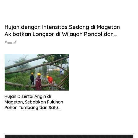
Hujan dengan Intensitas Sedang di Magetan
Akibatkan Longsor di Wilayah Poncol dan
Plaosan
Poncol
Hujan Disertai Angin di
Magetan, Sebabkan Puluhan
Pohon Tumbang dan Satu
Rumah Tertimpa Longsor