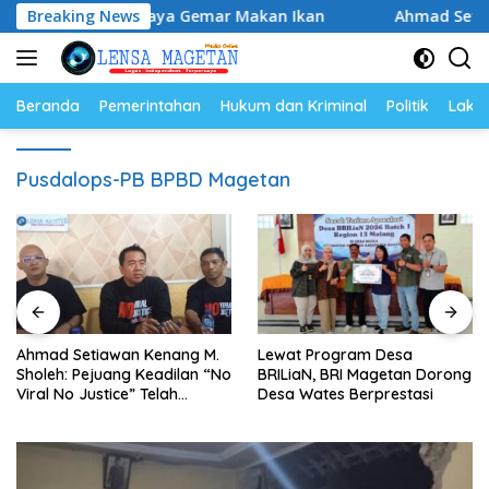
Langsung
erkuat Budaya Gemar Makan Ikan
Breaking News
Ahmad Setiawan Kenan
ke
konten
Beranda
Pemerintahan
Hukum dan Kriminal
Politik
Lakal
Pusdalops-PB BPBD Magetan
Ahmad Setiawan Kenang M.
Lewat Program Desa
Sholeh: Pejuang Keadilan “No
BRILiaN, BRI Magetan Dorong
Viral No Justice” Telah
Desa Wates Berprestasi
Berpulang