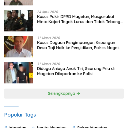
Gugatan dan Audiensi ke Bupati
24 April 2026
Kasus Pokir DPRD Magetan, Masyarakat
Minta Kajari Tegak Lurus dan Tidak Tebang
Pilih
31 Maret 2026
Kasus Dugaan Penyimpangan Keuangan
Desa Taji Naik ke Penyidikan, Polres Magetan
Mulai Hitung Kerugian Negara
31 Maret 2026
Diduga Aniaya Anak Tiri, Seorang Pria di
Magetan Dilaporkan ke Polisi
Selengkapnya
Popular Tags
Magetan
berita Magetan
Polres Magetan