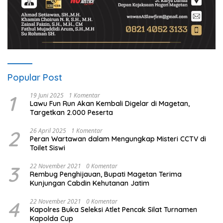
Popular Post
1
19 Juni 2025
1 Komentar
Lawu Fun Run Akan Kembali Digelar di Magetan,
Targetkan 2.000 Peserta
2
26 April 2025
1 Komentar
Peran Wartawan dalam Mengungkap Misteri CCTV di
Toilet Siswi
3
22 November 2021
0 Komentar
Rembug Penghijauan, Bupati Magetan Terima
Kunjungan Cabdin Kehutanan Jatim
4
22 November 2021
0 Komentar
Kapolres Buka Seleksi Atlet Pencak Silat Turnamen
Kapolda Cup