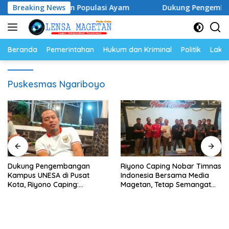
Langsung
a Telur dan Populasi Ayam
Breaking News
Dukung Pengembangan Kampu
ke
konten
Beranda
Pemerintahan
Hukum dan Kriminal
Politik
Lakal
Puskesmas Ngariboyo
Dukung Pengembangan
Riyono Caping Nobar Timnas
Kampus UNESA di Pusat
Indonesia Bersama Media
Kota, Riyono Caping:
Magetan, Tetap Semangat
Tingkatkan SDM dan
Meski Garuda Gagal Lolos
Gerakkan Ekonomi Magetan