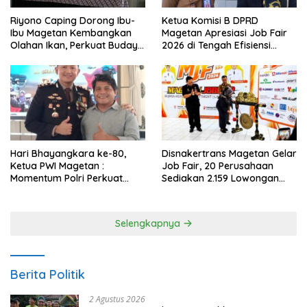
Riyono Caping Dorong Ibu-
Ketua Komisi B DPRD
Ibu Magetan Kembangkan
Magetan Apresiasi Job Fair
Olahan Ikan, Perkuat Budaya
2026 di Tengah Efisiensi
Gemar Makan Ikan
Anggaran
Hari Bhayangkara ke-80,
Disnakertrans Magetan Gelar
Ketua PWI Magetan :
Job Fair, 20 Perusahaan
Momentum Polri Perkuat
Sediakan 2.159 Lowongan
Kepercayaan Publik
Kerja
Selengkapnya
Berita Politik
2 Agustus 2026