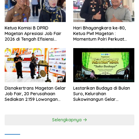
Ketua Komisi B DPRD
Hari Bhayangkara ke-80,
Magetan Apresiasi Job Fair
Ketua PWI Magetan :
2026 di Tengah Efisiensi
Momentum Polri Perkuat
Anggaran
Kepercayaan Publik
Disnakertrans Magetan Gelar
Lestarikan Budaya di Bulan
Job Fair, 20 Perusahaan
Suro, Kelurahan
Sediakan 2.159 Lowongan
Sukowinangun Gelar
Kerja
Ketoprak Suko Budoyo
Selengkapnya