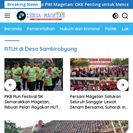
Langsung
Breaking News
Ketua PWI Magetan: OKK Penting untuk Mencetak Wartawa
ke
konten
Beranda
Pemerintahan
Hukum dan Kriminal
Politik
Lakal
RTLH di Desa Sambirobyong
PKB Run Festival 5K
Persani Magetan Satukan
Semarakkan Magetan,
Seluruh Sanggar Lewat
Ribuan Pelari Rayakan HUT
Senam Bersama, Suhardi: Ini
ke-28 PKB
Wujud Solidaritas