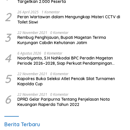
Targetkan 2.000 Peserta
2
26 April 2025
1 Komentar
Peran Wartawan dalam Mengungkap Misteri CCTV di
Toilet Siswi
3
22 November 2021
0 Komentar
Rembug Penghijauan, Bupati Magetan Terima
Kunjungan Cabdin Kehutanan Jatim
4
6 Agustus 2026
0 Komentar
Noorbiyanto, S.H Nahkodai BPC Peradin Magetan
Periode 2026–2028, Siap Perkuat Pendampingan
Hukum
5
22 November 2021
0 Komentar
Kapolres Buka Seleksi Atlet Pencak Silat Turnamen
Kapolda Cup
6
22 November 2021
0 Komentar
DPRD Gelar Paripurna Tentang Penjelasan Nota
Keuangan Raperda Tahun 2022
Berita Terbaru