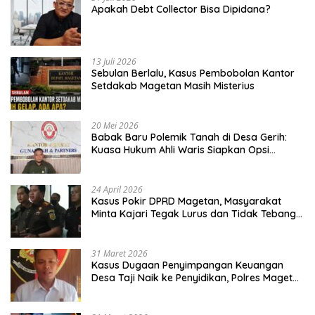
Apakah Debt Collector Bisa Dipidana?
13 Juli 2026
Sebulan Berlalu, Kasus Pembobolan Kantor
Setdakab Magetan Masih Misterius
20 Mei 2026
Babak Baru Polemik Tanah di Desa Gerih:
Kuasa Hukum Ahli Waris Siapkan Opsi
Gugatan dan Audiensi ke Bupati
24 April 2026
Kasus Pokir DPRD Magetan, Masyarakat
Minta Kajari Tegak Lurus dan Tidak Tebang
Pilih
31 Maret 2026
Kasus Dugaan Penyimpangan Keuangan
Desa Taji Naik ke Penyidikan, Polres Magetan
Mulai Hitung Kerugian Negara