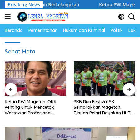
Langsung
k Masa Depan Berkelanjutan
Breaking News
Ketua PWI Magetan: OKK P
ke
konten
Beranda
Pemerintahan
Hukum dan Kriminal
Politik
Lakal
Sehat Mata
Ketua PWI Magetan: OKK
PKB Run Festival 5K
Penting untuk Mencetak
Semarakkan Magetan,
Wartawan Profesional,
Ribuan Pelari Rayakan HUT
Berintegritas dan Terpercaya
ke-28 PKB