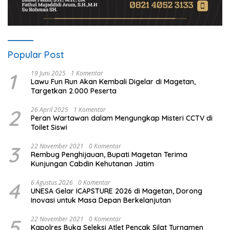
Popular Post
1
19 Juni 2025
1 Komentar
Lawu Fun Run Akan Kembali Digelar di Magetan,
Targetkan 2.000 Peserta
2
26 April 2025
1 Komentar
Peran Wartawan dalam Mengungkap Misteri CCTV di
Toilet Siswi
3
22 November 2021
0 Komentar
Rembug Penghijauan, Bupati Magetan Terima
Kunjungan Cabdin Kehutanan Jatim
4
6 Agustus 2026
0 Komentar
UNESA Gelar ICAPSTURE 2026 di Magetan, Dorong
Inovasi untuk Masa Depan Berkelanjutan
5
22 November 2021
0 Komentar
Kapolres Buka Seleksi Atlet Pencak Silat Turnamen