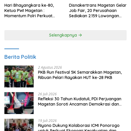
Hari Bhayangkara ke-80,
Disnakertrans Magetan Gelar
Ketua PWI Magetan :
Job Fair, 20 Perusahaan
Momentum Polri Perkuat
Sediakan 2.159 Lowongan
Kepercayaan Publik
Kerja
Selengkapnya
Berita Politik
2 Agustus 2026
PKB Run Festival 5K Semarakkan Magetan,
Ribuan Pelari Rayakan HUT ke-28 PKB
26 Juli 2026
Refleksi 30 Tahun Kudatuli, PDI Perjuangan
Magetan Soroti Ancaman Demokrasi dan
Tuntut Keadilan Korban
19 Juli 2026
Riyono Dukung Kolaborasi ICMI Ponorogo
untuk Perkuat Ekonomi Kerakyatan dan