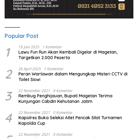
Popular Post
1
19 Juni 2025
1 Komentar
Lawu Fun Run Akan Kembali Digelar di Magetan,
Targetkan 2.000 Peserta
2
26 April 2025
1 Komentar
Peran Wartawan dalam Mengungkap Misteri CCTV di
Toilet Siswi
3
22 November 2021
0 Komentar
Rembug Penghijauan, Bupati Magetan Terima
Kunjungan Cabdin Kehutanan Jatim
4
22 November 2021
0 Komentar
Kapolres Buka Seleksi Atlet Pencak Silat Turnamen
Kapolda Cup
22 November 2021
0 Komentar