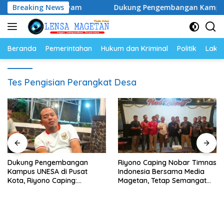
Langsung
Populasi Ayam
Breaking News
Dukung Pengembangan Kampus UNESA di 
ke
konten
Beranda
Pemerintahan
Hukum dan Kriminal
Politik
Lakal
Tes Pengisian Perangkat Desa
Dukung Pengembangan
Riyono Caping Nobar Timnas
Kampus UNESA di Pusat
Indonesia Bersama Media
Kota, Riyono Caping:
Magetan, Tetap Semangat
Tingkatkan SDM dan
Meski Garuda Gagal Lolos
Gerakkan Ekonomi Magetan