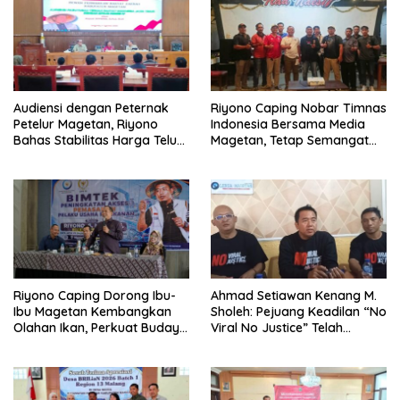
Audiensi dengan Peternak
Riyono Caping Nobar Timnas
Petelur Magetan, Riyono
Indonesia Bersama Media
Bahas Stabilitas Harga Telur
Magetan, Tetap Semangat
dan Populasi Ayam
Meski Garuda Gagal Lolos
Riyono Caping Dorong Ibu-
Ahmad Setiawan Kenang M.
Ibu Magetan Kembangkan
Sholeh: Pejuang Keadilan “No
Olahan Ikan, Perkuat Budaya
Viral No Justice” Telah
Gemar Makan Ikan
Berpulang