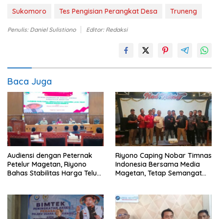
Sukomoro
Tes Pengisian Perangkat Desa
Truneng
Penulis: Daniel Sulistiono
Editor: Redaksi
Baca Juga
Audiensi dengan Peternak
Riyono Caping Nobar Timnas
Petelur Magetan, Riyono
Indonesia Bersama Media
Bahas Stabilitas Harga Telur
Magetan, Tetap Semangat
dan Populasi Ayam
Meski Garuda Gagal Lolos