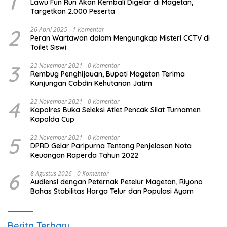
1
Lawu Fun Run Akan Kembali Digelar di Magetan,
Targetkan 2.000 Peserta
2
26 April 2025
1 Komentar
Peran Wartawan dalam Mengungkap Misteri CCTV di
Toilet Siswi
3
22 November 2021
0 Komentar
Rembug Penghijauan, Bupati Magetan Terima
Kunjungan Cabdin Kehutanan Jatim
4
22 November 2021
0 Komentar
Kapolres Buka Seleksi Atlet Pencak Silat Turnamen
Kapolda Cup
5
22 November 2021
0 Komentar
DPRD Gelar Paripurna Tentang Penjelasan Nota
Keuangan Raperda Tahun 2022
6
8 Agustus 2026
0 Komentar
Audiensi dengan Peternak Petelur Magetan, Riyono
Bahas Stabilitas Harga Telur dan Populasi Ayam
Berita Terbaru