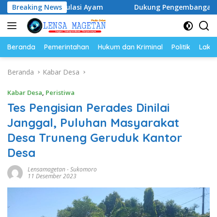
Langsung
Populasi Ayam
Breaking News
Dukung Pengembangan Kampus UNESA di 
ke
konten
Beranda
Pemerintahan
Hukum dan Kriminal
Politik
Lakal
Beranda
Kabar Desa
Kabar Desa
,
Peristiwa
Tes Pengisian Perades Dinilai
Janggal, Puluhan Masyarakat
Desa Truneng Geruduk Kantor
Desa
Lensamagetan
-
Sukomoro
11 Desember 2023