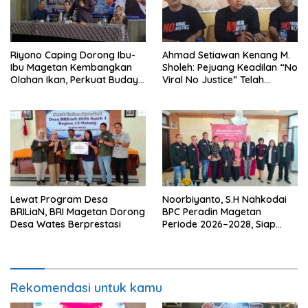
Riyono Caping Dorong Ibu-
Ahmad Setiawan Kenang M.
Ibu Magetan Kembangkan
Sholeh: Pejuang Keadilan “No
Olahan Ikan, Perkuat Budaya
Viral No Justice” Telah
Gemar Makan Ikan
Berpulang
Lewat Program Desa
Noorbiyanto, S.H Nahkodai
BRILiaN, BRI Magetan Dorong
BPC Peradin Magetan
Desa Wates Berprestasi
Periode 2026–2028, Siap
Perkuat Pendampingan
Hukum
Rekomendasi untuk kamu