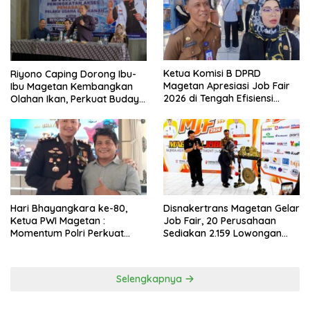
Ketua Komisi B DPRD
Riyono Caping Dorong Ibu-
Magetan Apresiasi Job Fair
Ibu Magetan Kembangkan
2026 di Tengah Efisiensi
Olahan Ikan, Perkuat Budaya
Anggaran
Gemar Makan Ikan
Hari Bhayangkara ke-80,
Disnakertrans Magetan Gelar
Ketua PWI Magetan :
Job Fair, 20 Perusahaan
Momentum Polri Perkuat
Sediakan 2.159 Lowongan
Kepercayaan Publik
Kerja
Selengkapnya