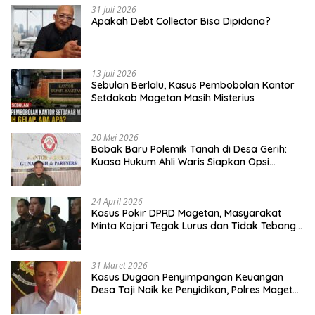
31 Juli 2026
Apakah Debt Collector Bisa Dipidana?
13 Juli 2026
Sebulan Berlalu, Kasus Pembobolan Kantor
Setdakab Magetan Masih Misterius
20 Mei 2026
Babak Baru Polemik Tanah di Desa Gerih:
Kuasa Hukum Ahli Waris Siapkan Opsi
Gugatan dan Audiensi ke Bupati
24 April 2026
Kasus Pokir DPRD Magetan, Masyarakat
Minta Kajari Tegak Lurus dan Tidak Tebang
Pilih
31 Maret 2026
Kasus Dugaan Penyimpangan Keuangan
Desa Taji Naik ke Penyidikan, Polres Magetan
Mulai Hitung Kerugian Negara