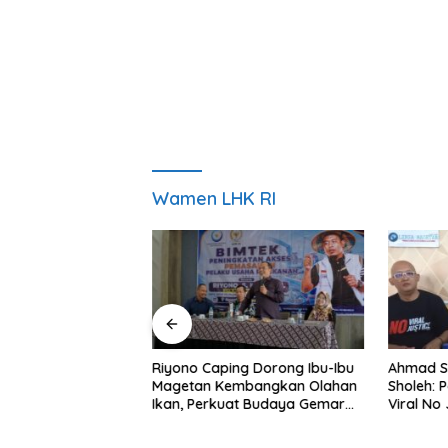
Wamen LHK RI
ng Nobar Timnas
Riyono Caping Dorong Ibu-Ibu
Ahmad S
ersama Media
Magetan Kembangkan Olahan
Sholeh: 
etap Semangat
Ikan, Perkuat Budaya Gemar
Viral No 
a Gagal Lolos
Makan Ikan
Berpula