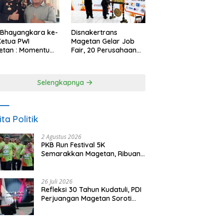
 Bhayangkara ke-
Disnakertrans
Ketua PWI
Magetan Gelar Job
etan : Momentum
Fair, 20 Perusahaan
i Perkuat
Sediakan 2.159
rcayaan Publik
Lowongan Kerja
Selengkapnya
ita Politik
2 Agustus 2026
PKB Run Festival 5K
Semarakkan Magetan, Ribuan
Pelari Rayakan HUT ke-28 PKB
26 Juli 2026
Refleksi 30 Tahun Kudatuli, PDI
Perjuangan Magetan Soroti
Ancaman Demokrasi dan
Tuntut Keadilan Korban