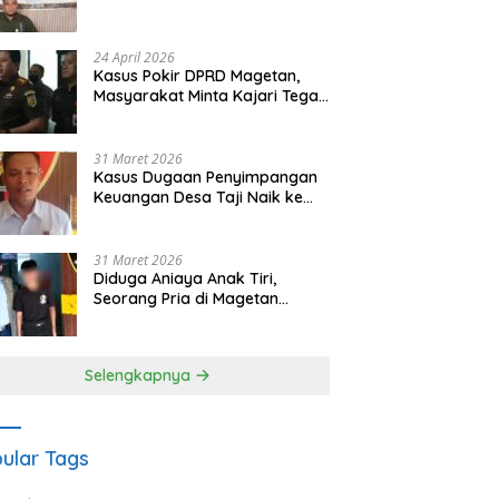
Waris Siapkan Opsi Gugatan
dan Audiensi ke Bupati
24 April 2026
Kasus Pokir DPRD Magetan,
Masyarakat Minta Kajari Tegak
Lurus dan Tidak Tebang Pilih
31 Maret 2026
Kasus Dugaan Penyimpangan
Keuangan Desa Taji Naik ke
Penyidikan, Polres Magetan
Mulai Hitung Kerugian Negara
31 Maret 2026
Diduga Aniaya Anak Tiri,
Seorang Pria di Magetan
Dilaporkan ke Polisi
Selengkapnya
ular Tags