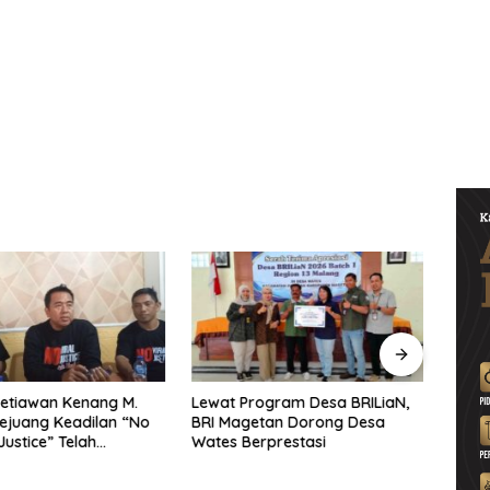
etiawan Kenang M.
Lewat Program Desa BRILiaN,
Noorb
Pejuang Keadilan “No
BRI Magetan Dorong Desa
Perad
Justice” Telah
Wates Berprestasi
2026–
ng
Pend