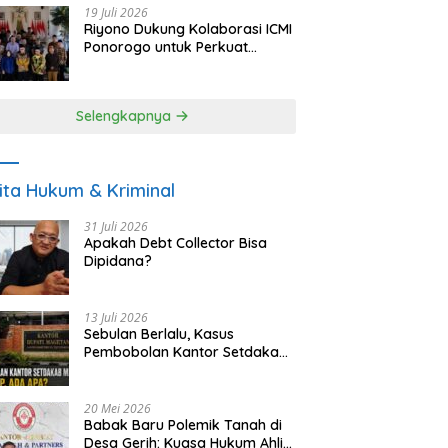
19 Juli 2026
Riyono Dukung Kolaborasi ICMI
Ponorogo untuk Perkuat
Ekonomi Kerakyatan dan
UMKM
Selengkapnya
ita Hukum & Kriminal
31 Juli 2026
Apakah Debt Collector Bisa
Dipidana?
13 Juli 2026
Sebulan Berlalu, Kasus
Pembobolan Kantor Setdakab
Magetan Masih Misterius
20 Mei 2026
Babak Baru Polemik Tanah di
Desa Gerih: Kuasa Hukum Ahli