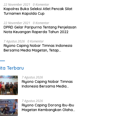
22 November 2021
0 Komentar
Kapolres Buka Seleksi Atlet Pencak Silat
Turnamen Kapolda Cup
22 November 2021
0 Komentar
DPRD Gelar Paripurna Tentang Penjelasan
Nota Keuangan Raperda Tahun 2022
7 Agustus 2026
0 Komentar
Riyono Caping Nobar Timnas Indonesia
Bersama Media Magetan, Tetap
Semangat Meski Garuda Gagal Lolos
ita Terbaru
7 Agustus 2026
Riyono Caping Nobar Timnas
Indonesia Bersama Media
Magetan, Tetap Semangat
Meski Garuda Gagal Lolos
7 Agustus 2026
Riyono Caping Dorong Ibu-Ibu
Magetan Kembangkan Olahan
Ikan, Perkuat Budaya Gemar