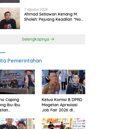
Makan Ikan
7 Agustus 2026
Ahmad Setiawan Kenang M.
Sholeh: Pejuang Keadilan “No
Viral No Justice” Telah
Berpulang
Selengkapnya
ita Pemerintahan
no Caping
Ketua Komisi B DPRD
ng Ibu-Ibu
Magetan Apresiasi
etan
Job Fair 2026 di
bangkan Olahan
Tengah Efisiensi
, Perkuat Budaya
Anggaran
ar Makan Ikan