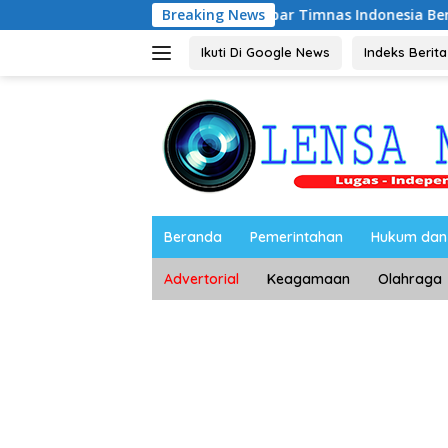
Langsung
Riyono Caping Nobar Timnas Indonesia Bersama Media 
Breaking News
ke
konten
Ikuti Di Google News
Indeks Berita
Beranda
Pemerintahan
Hukum dan 
Advertorial
Keagamaan
Olahraga