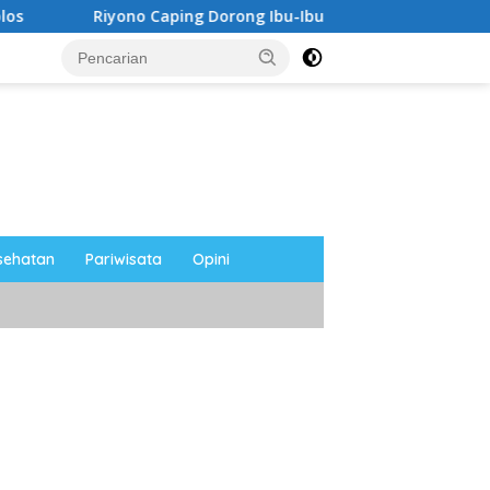
yono Caping Dorong Ibu-Ibu Magetan Kembangkan Olahan Ikan
sehatan
Pariwisata
Opini