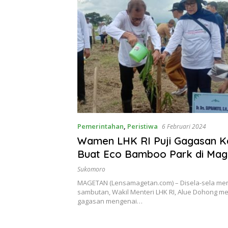
Pemerintahan
,
Peristiwa
6 Februari 2024
Wamen LHK RI Puji Gagasan 
Buat Eco Bamboo Park di Mag
Sukomoro
MAGETAN (Lensamagetan.com) – Disela-sela me
sambutan, Wakil Menteri LHK RI, Alue Dohong m
gagasan mengenai…