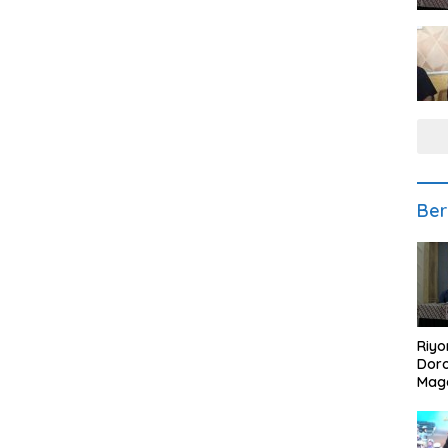
Ber
Riyo
Doro
Mag
Kem
Ikan
Gem