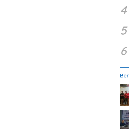
4
5
6
Ber