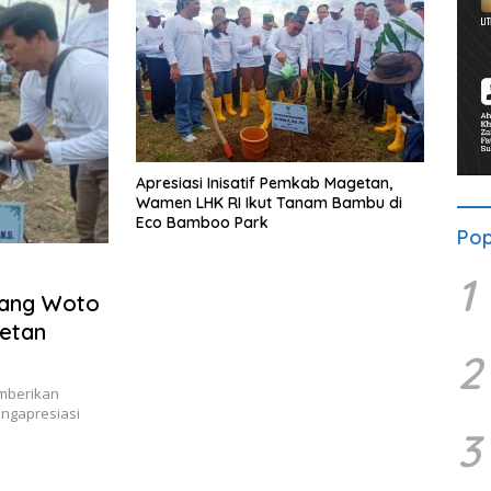
Apresiasi Inisatif Pemkab Magetan,
Wamen LHK RI Ikut Tanam Bambu di
Eco Bamboo Park
Pop
1
Kang Woto
etan
2
mberikan
engapresiasi
3