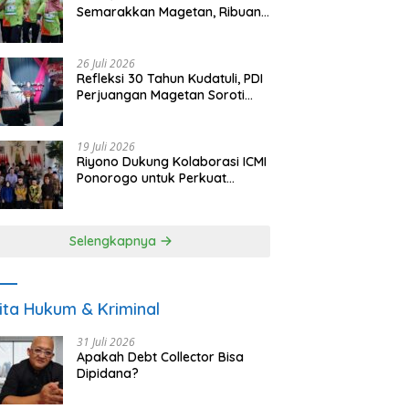
Semarakkan Magetan, Ribuan
Pelari Rayakan HUT ke-28 PKB
26 Juli 2026
Refleksi 30 Tahun Kudatuli, PDI
Perjuangan Magetan Soroti
Ancaman Demokrasi dan
Tuntut Keadilan Korban
19 Juli 2026
Riyono Dukung Kolaborasi ICMI
Ponorogo untuk Perkuat
Ekonomi Kerakyatan dan
UMKM
Selengkapnya
ita Hukum & Kriminal
31 Juli 2026
Apakah Debt Collector Bisa
Dipidana?