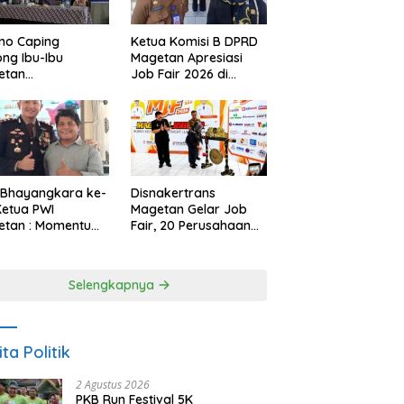
no Caping
Ketua Komisi B DPRD
ng Ibu-Ibu
Magetan Apresiasi
etan
Job Fair 2026 di
bangkan Olahan
Tengah Efisiensi
, Perkuat Budaya
Anggaran
ar Makan Ikan
 Bhayangkara ke-
Disnakertrans
Ketua PWI
Magetan Gelar Job
etan : Momentum
Fair, 20 Perusahaan
i Perkuat
Sediakan 2.159
rcayaan Publik
Lowongan Kerja
Selengkapnya
ita Politik
2 Agustus 2026
PKB Run Festival 5K