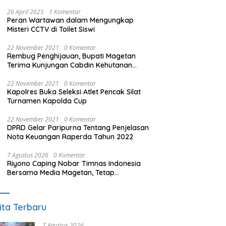
26 April 2025
1 Komentar
Peran Wartawan dalam Mengungkap
Misteri CCTV di Toilet Siswi
22 November 2021
0 Komentar
Rembug Penghijauan, Bupati Magetan
Terima Kunjungan Cabdin Kehutanan
Jatim
22 November 2021
0 Komentar
Kapolres Buka Seleksi Atlet Pencak Silat
Turnamen Kapolda Cup
22 November 2021
0 Komentar
DPRD Gelar Paripurna Tentang Penjelasan
Nota Keuangan Raperda Tahun 2022
7 Agustus 2026
0 Komentar
Riyono Caping Nobar Timnas Indonesia
Bersama Media Magetan, Tetap
Semangat Meski Garuda Gagal Lolos
ita Terbaru
7 Agustus 2026