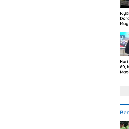
Riyo
Doro
Mag
Kem
Ikan
Gem
Hari
80, 
Mag
Polr
Kepe
Ber