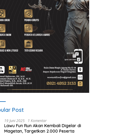
A Gelar ICAPSTURE 2026
Ketua PWI Magetan: OKK
P
getan, Dorong Inovasi
Penting untuk Mencetak
S
k Masa Depan
Wartawan Profesional,
P
lanjutan
Berintegritas dan Terpercaya
ular Post
19 Juni 2025
1 Komentar
Lawu Fun Run Akan Kembali Digelar di
Magetan, Targetkan 2.000 Peserta