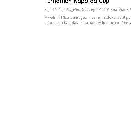
Turnamen Kapolda Cup
Kapolda Cup
,
Magetan
,
Olahraga
,
Pencak Silat
,
Polres
MAGETAN (Lensamagetan.com) – Seleksi atlet pen
akan diikutkan dalam turnamen kejuaraan Penca