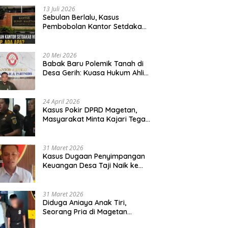
13 Juli 2026
Sebulan Berlalu, Kasus
Pembobolan Kantor Setdakab
Magetan Masih Misterius
20 Mei 2026
Babak Baru Polemik Tanah di
Desa Gerih: Kuasa Hukum Ahli
Waris Siapkan Opsi Gugatan
dan Audiensi ke Bupati
24 April 2026
Kasus Pokir DPRD Magetan,
Masyarakat Minta Kajari Tegak
Lurus dan Tidak Tebang Pilih
31 Maret 2026
Kasus Dugaan Penyimpangan
Keuangan Desa Taji Naik ke
Penyidikan, Polres Magetan
Mulai Hitung Kerugian Negara
31 Maret 2026
Diduga Aniaya Anak Tiri,
Seorang Pria di Magetan
Dilaporkan ke Polisi