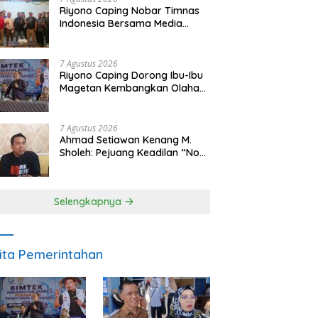
Riyono Caping Nobar Timnas
Indonesia Bersama Media
Magetan, Tetap Semangat
Meski Garuda Gagal Lolos
7 Agustus 2026
Riyono Caping Dorong Ibu-Ibu
Magetan Kembangkan Olahan
Ikan, Perkuat Budaya Gemar
Makan Ikan
7 Agustus 2026
Ahmad Setiawan Kenang M.
Sholeh: Pejuang Keadilan “No
Viral No Justice” Telah
Berpulang
Selengkapnya
ita Pemerintahan