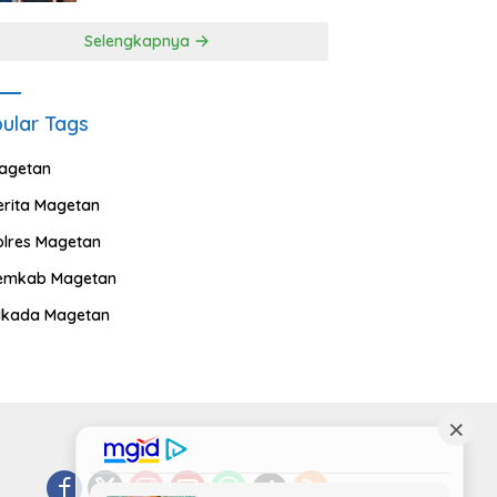
Selengkapnya
ular Tags
agetan
erita Magetan
olres Magetan
emkab Magetan
ilkada Magetan