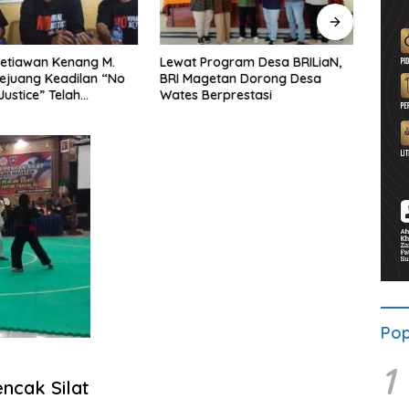
ogram Desa BRILiaN,
Noorbiyanto, S.H Nahkodai BPC
UNES
etan Dorong Desa
Peradin Magetan Periode
di Ma
rprestasi
2026–2028, Siap Perkuat
untu
Pendampingan Hukum
Berke
Pop
1
ncak Silat