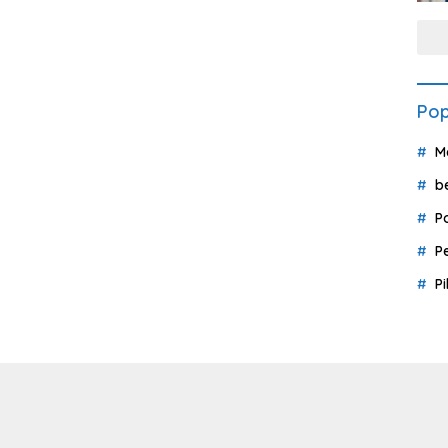
Pop
M
b
P
P
P