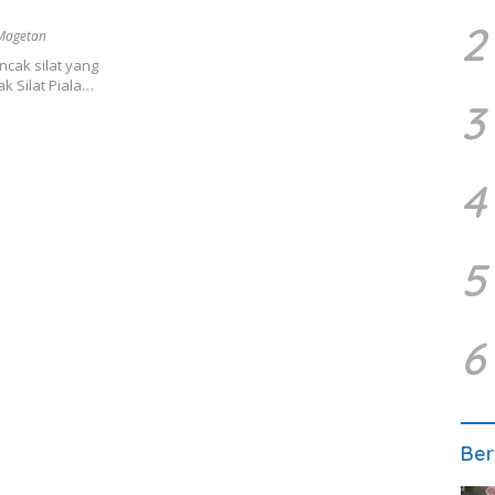
2
 Magetan
cak silat yang
k Silat Piala…
3
4
5
6
Ber