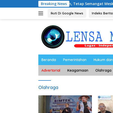
Langsung
ersama Media Magetan, Tetap Semangat Meski Garuda Gagal L
Breaking News
ke
konten
Ikuti Di Google News
Indeks Berita
Beranda
Pemerintahan
Hukum dan 
Advertorial
Keagamaan
Olahraga
Olahraga