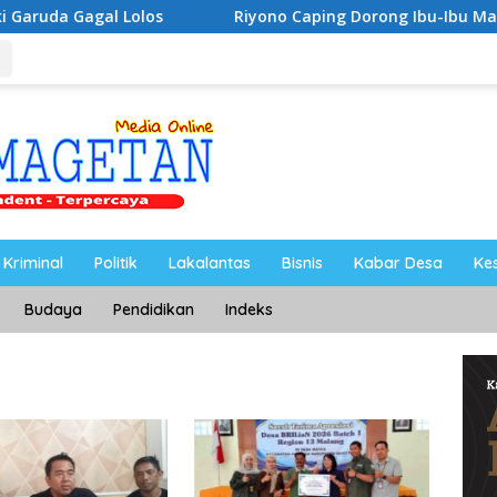
olos
Riyono Caping Dorong Ibu-Ibu Magetan Kembangk
Kriminal
Politik
Lakalantas
Bisnis
Kabar Desa
Ke
Budaya
Pendidikan
Indeks