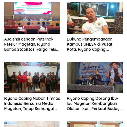
Audiensi dengan Peternak
Dukung Pengembangan
Petelur Magetan, Riyono
Kampus UNESA di Pusat
Bahas Stabilitas Harga Telur
Kota, Riyono Caping:
dan Populasi Ayam
Tingkatkan SDM dan
Gerakkan Ekonomi Magetan
Riyono Caping Nobar Timnas
Riyono Caping Dorong Ibu-
Indonesia Bersama Media
Ibu Magetan Kembangkan
Magetan, Tetap Semangat
Olahan Ikan, Perkuat Budaya
Meski Garuda Gagal Lolos
Gemar Makan Ikan