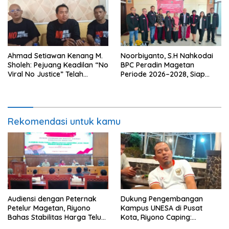
Ahmad Setiawan Kenang M.
Noorbiyanto, S.H Nahkodai
Sholeh: Pejuang Keadilan “No
BPC Peradin Magetan
Viral No Justice” Telah
Periode 2026–2028, Siap
Berpulang
Perkuat Pendampingan
Hukum
Rekomendasi untuk kamu
Audiensi dengan Peternak
Dukung Pengembangan
Petelur Magetan, Riyono
Kampus UNESA di Pusat
Bahas Stabilitas Harga Telur
Kota, Riyono Caping:
dan Populasi Ayam
Tingkatkan SDM dan