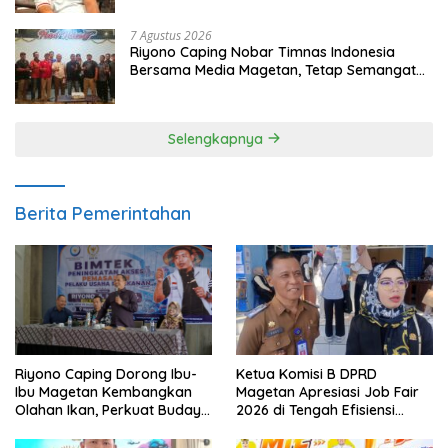
7 Agustus 2026
Riyono Caping Nobar Timnas Indonesia
Bersama Media Magetan, Tetap Semangat
Meski Garuda Gagal Lolos
Selengkapnya
Berita Pemerintahan
Ketua Komisi B DPRD
Riyono Caping Dorong Ibu-
Magetan Apresiasi Job Fair
Ibu Magetan Kembangkan
2026 di Tengah Efisiensi
Olahan Ikan, Perkuat Budaya
Anggaran
Gemar Makan Ikan