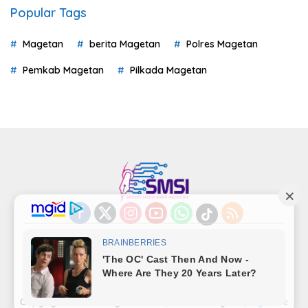
Popular Tags
Magetan
berita Magetan
Polres Magetan
Pemkab Magetan
Pilkada Magetan
Indeks
Kode Etik
Privacy Policy
Redaksi
Disclaimer
Pedoman Media Siber
Kode Perilaku Perusahaan Pers
Copyright©LensaMagetan.com | Powered By
seopage.one