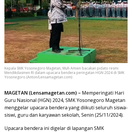
Kepala SMK Yosonegoro Magetan, Muh Amien bacakan pidato resmi
Mendikdasmen RI dalam upacara bendera peringatan HGN 2024 di SMK
Yosonegoro.(Anton/Lensamagetan.com)
MAGETAN (Lensamagetan.com) –
Memperingati Hari
Guru Nasional (HGN) 2024, SMK Yosonegoro Magetan
menggelar upacara bendera yang diikuti seluruh siswa-
siswi, guru dan karyawan sekolah, Senin (25/11/2024).
Upacara bendera ini digelar di lapangan SMK