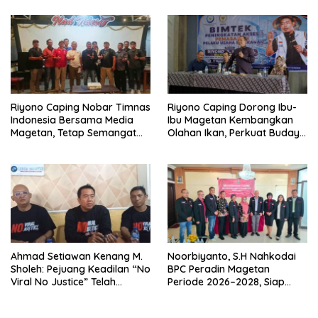
Gerakkan Ekonomi Magetan
Riyono Caping Nobar Timnas
Riyono Caping Dorong Ibu-
Indonesia Bersama Media
Ibu Magetan Kembangkan
Magetan, Tetap Semangat
Olahan Ikan, Perkuat Budaya
Meski Garuda Gagal Lolos
Gemar Makan Ikan
Ahmad Setiawan Kenang M.
Noorbiyanto, S.H Nahkodai
Sholeh: Pejuang Keadilan “No
BPC Peradin Magetan
Viral No Justice” Telah
Periode 2026–2028, Siap
Berpulang
Perkuat Pendampingan
Hukum