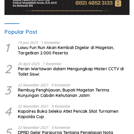
Popular Post
1
19 Juni 2025
1 Komentar
Lawu Fun Run Akan Kembali Digelar di Magetan,
Targetkan 2.000 Peserta
2
26 April 2025
1 Komentar
Peran Wartawan dalam Mengungkap Misteri CCTV di
Toilet Siswi
3
22 November 2021
0 Komentar
Rembug Penghijauan, Bupati Magetan Terima
Kunjungan Cabdin Kehutanan Jatim
4
22 November 2021
0 Komentar
Kapolres Buka Seleksi Atlet Pencak Silat Turnamen
Kapolda Cup
5
22 November 2021
0 Komentar
DPRD Gelar Paripurna Tentang Penjelasan Nota