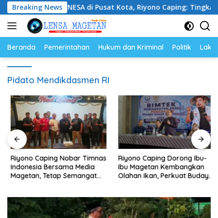
Langsung
ampus UNESA di Pusat Kota, Riyono Caping: Tingkatkan SDM
Breaking News
ke
konten
Beranda
Pemerintahan
Hukum dan Kriminal
Politik
Lakal
Pidato Mendikdasmen RI
Riyono Caping Nobar Timnas
Riyono Caping Dorong Ibu-
Indonesia Bersama Media
Ibu Magetan Kembangkan
Magetan, Tetap Semangat
Olahan Ikan, Perkuat Budaya
Meski Garuda Gagal Lolos
Gemar Makan Ikan