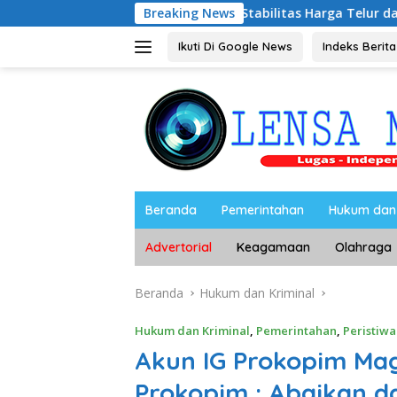
Langsung
yono Bahas Stabilitas Harga Telur dan Populasi Ayam
Breaking News
D
ke
konten
Ikuti Di Google News
Indeks Berita
Beranda
Pemerintahan
Hukum dan 
Advertorial
Keagamaan
Olahraga
Beranda
Hukum dan Kriminal
Hukum dan Kriminal
,
Pemerintahan
,
Peristiwa
Akun IG Prokopim Ma
Prokopim : Abaikan d