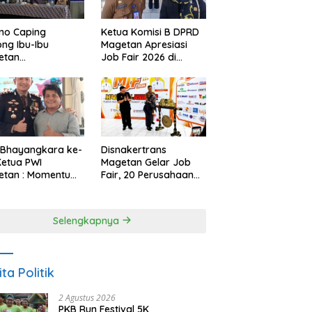
Ketua Komisi B DPRD
no Caping
Magetan Apresiasi
ng Ibu-Ibu
Job Fair 2026 di
etan
Tengah Efisiensi
bangkan Olahan
Anggaran
, Perkuat Budaya
ar Makan Ikan
 Bhayangkara ke-
Disnakertrans
Ketua PWI
Magetan Gelar Job
etan : Momentum
Fair, 20 Perusahaan
i Perkuat
Sediakan 2.159
rcayaan Publik
Lowongan Kerja
Selengkapnya
ita Politik
2 Agustus 2026
PKB Run Festival 5K