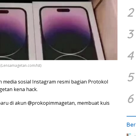
2
3
4
.(Lensamagetan.com/Ist)
5
 media sosial Instagram resmi bagian Protokol
etan kena hack.
6
rbaru di akun @prokopimmagetan, membuat kuis
Ber