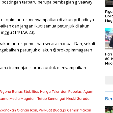
n postingan terbaru berupa pembagian giveaway
Riyo
Doro
 Prokopim untuk menyampaikan di akun pribadinya
Mag
Kem
aikan dan jangan ikuti semua petunjuk di akun
Ikan
inggu (14/1/2023).
Gem
akan untuk pemulihan secara manual. Dan, sekali
engabaikan petunjuk di akun @prokopimmagetan
Hari
80, 
Mag
ama ini menjadi sarana untuk menyampaikan
Polr
Kepe
Riyono Bahas Stabilitas Harga Telur dan Populasi Ayam
Ber
rsama Media Magetan, Tetap Semangat Meski Garuda
mbangkan Olahan Ikan, Perkuat Budaya Gemar Makan