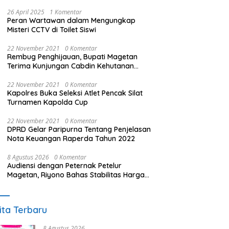
26 April 2025
1 Komentar
Peran Wartawan dalam Mengungkap
Misteri CCTV di Toilet Siswi
22 November 2021
0 Komentar
Rembug Penghijauan, Bupati Magetan
Terima Kunjungan Cabdin Kehutanan
Jatim
22 November 2021
0 Komentar
Kapolres Buka Seleksi Atlet Pencak Silat
Turnamen Kapolda Cup
22 November 2021
0 Komentar
DPRD Gelar Paripurna Tentang Penjelasan
Nota Keuangan Raperda Tahun 2022
8 Agustus 2026
0 Komentar
Audiensi dengan Peternak Petelur
Magetan, Riyono Bahas Stabilitas Harga
Telur dan Populasi Ayam
ita Terbaru
8 Agustus 2026