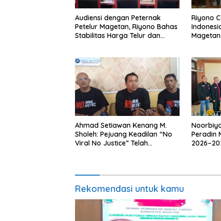
Audiensi dengan Peternak
Riyono 
Petelur Magetan, Riyono Bahas
Indonesi
Stabilitas Harga Telur dan
Magetan
Populasi Ayam
Meski Ga
Ahmad Setiawan Kenang M.
Noorbiya
Sholeh: Pejuang Keadilan “No
Peradin 
Viral No Justice” Telah
2026–202
Berpulang
Pendamp
Rekomendasi untuk kamu