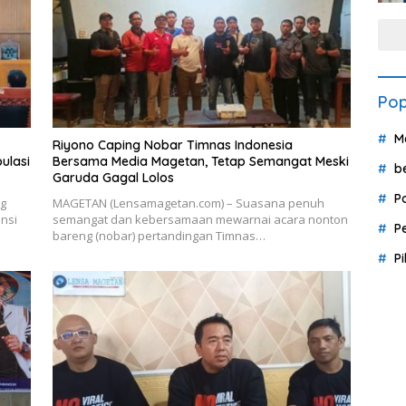
Pop
M
Riyono Caping Nobar Timnas Indonesia
ulasi
Bersama Media Magetan, Tetap Semangat Meski
b
Garuda Gagal Lolos
P
ng
MAGETAN (Lensamagetan.com) – Suasana penuh
ensi
semangat dan kebersamaan mewarnai acara nonton
P
bareng (nobar) pertandingan Timnas…
P