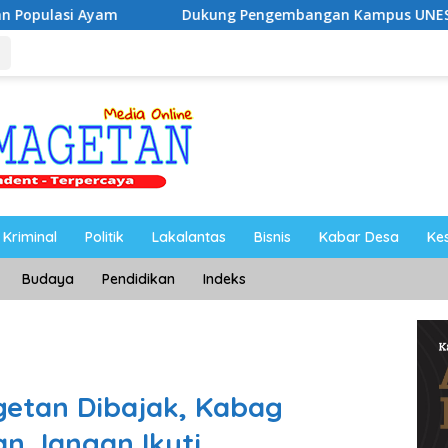
ukung Pengembangan Kampus UNESA di Pusat Kota, Riyono Ca
Kriminal
Politik
Lakalantas
Bisnis
Kabar Desa
Ke
Budaya
Pendidikan
Indeks
getan Dibajak, Kabag
an Jangan Ikuti