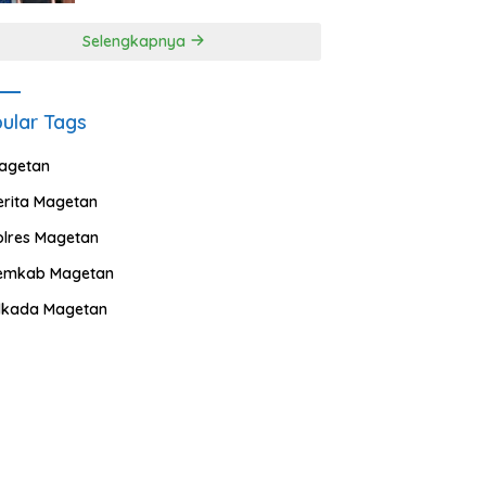
Selengkapnya
ular Tags
agetan
erita Magetan
olres Magetan
emkab Magetan
ilkada Magetan