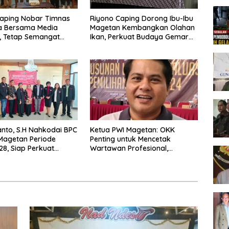
Caping Nobar Timnas
Riyono Caping Dorong Ibu-Ibu
a Bersama Media
Magetan Kembangkan Olahan
, Tetap Semangat
Ikan, Perkuat Budaya Gemar
ruda Gagal Lolos
Makan Ikan
nto, S.H Nahkodai BPC
Ketua PWI Magetan: OKK
Magetan Periode
Penting untuk Mencetak
8, Siap Perkuat
Wartawan Profesional,
ingan Hukum
Berintegritas dan Terpercaya