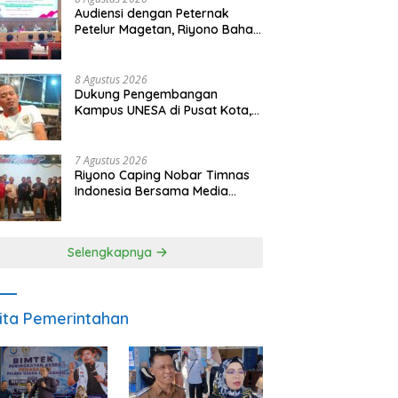
Audiensi dengan Peternak
Petelur Magetan, Riyono Bahas
Stabilitas Harga Telur dan
Populasi Ayam
8 Agustus 2026
Dukung Pengembangan
Kampus UNESA di Pusat Kota,
Riyono Caping: Tingkatkan
SDM dan Gerakkan Ekonomi
Magetan
7 Agustus 2026
Riyono Caping Nobar Timnas
Indonesia Bersama Media
Magetan, Tetap Semangat
Meski Garuda Gagal Lolos
Selengkapnya
ita Pemerintahan