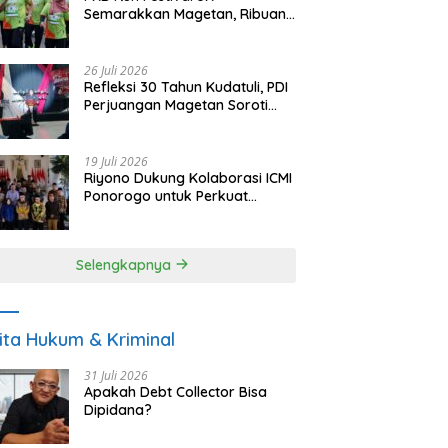
Semarakkan Magetan, Ribuan
Pelari Rayakan HUT ke-28 PKB
26 Juli 2026
Refleksi 30 Tahun Kudatuli, PDI
Perjuangan Magetan Soroti
Ancaman Demokrasi dan
Tuntut Keadilan Korban
19 Juli 2026
Riyono Dukung Kolaborasi ICMI
Ponorogo untuk Perkuat
Ekonomi Kerakyatan dan
UMKM
Selengkapnya
ita Hukum & Kriminal
31 Juli 2026
Apakah Debt Collector Bisa
Dipidana?