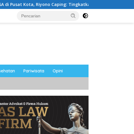
ping: Tingkatkan SDM dan Gerakkan Ekonomi Magetan
sehatan
Pariwisata
Opini