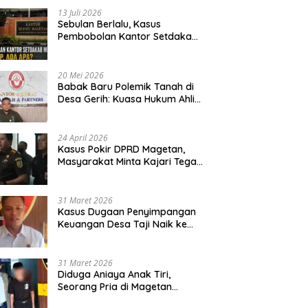
13 Juli 2026
Sebulan Berlalu, Kasus
Pembobolan Kantor Setdakab
Magetan Masih Misterius
20 Mei 2026
Babak Baru Polemik Tanah di
Desa Gerih: Kuasa Hukum Ahli
Waris Siapkan Opsi Gugatan
dan Audiensi ke Bupati
24 April 2026
Kasus Pokir DPRD Magetan,
Masyarakat Minta Kajari Tegak
Lurus dan Tidak Tebang Pilih
31 Maret 2026
Kasus Dugaan Penyimpangan
Keuangan Desa Taji Naik ke
Penyidikan, Polres Magetan
Mulai Hitung Kerugian Negara
31 Maret 2026
Diduga Aniaya Anak Tiri,
Seorang Pria di Magetan
Dilaporkan ke Polisi