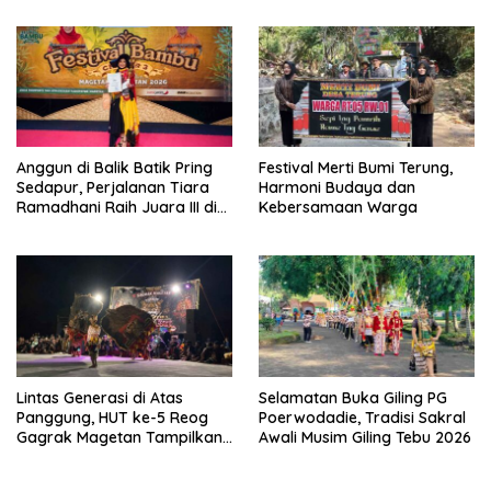
Anggun di Balik Batik Pring
Festival Merti Bumi Terung,
Sedapur, Perjalanan Tiara
Harmoni Budaya dan
Ramadhani Raih Juara III di
Kebersamaan Warga
Fashion Show Batik Bambu
Magetan
Lintas Generasi di Atas
Selamatan Buka Giling PG
Panggung, HUT ke-5 Reog
Poerwodadie, Tradisi Sakral
Gagrak Magetan Tampilkan
Awali Musim Giling Tebu 2026
Kolaborasi Spektakuler