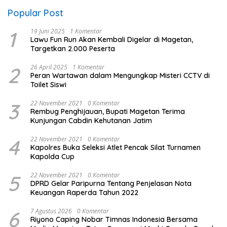
Popular Post
1
19 Juni 2025
1 Komentar
Lawu Fun Run Akan Kembali Digelar di Magetan,
Targetkan 2.000 Peserta
2
26 April 2025
1 Komentar
Peran Wartawan dalam Mengungkap Misteri CCTV di
Toilet Siswi
3
22 November 2021
0 Komentar
Rembug Penghijauan, Bupati Magetan Terima
Kunjungan Cabdin Kehutanan Jatim
4
22 November 2021
0 Komentar
Kapolres Buka Seleksi Atlet Pencak Silat Turnamen
Kapolda Cup
5
22 November 2021
0 Komentar
DPRD Gelar Paripurna Tentang Penjelasan Nota
Keuangan Raperda Tahun 2022
6
7 Agustus 2026
0 Komentar
Riyono Caping Nobar Timnas Indonesia Bersama