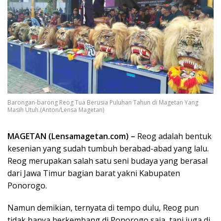
Barongan-barong Reog Tua Berusia Puluhan Tahun di Magetan Yang
Masih Utuh.(Anton/Lensa Magetan)
MAGETAN (Lensamagetan.com) –
Reog adalah bentuk
kesenian yang sudah tumbuh berabad-abad yang lalu.
Reog merupakan salah satu seni budaya yang berasal
dari Jawa Timur bagian barat yakni Kabupaten
Ponorogo.
Namun demikian, ternyata di tempo dulu, Reog pun
tidak hanya berkembang di Ponorogo saja, tapi juga di