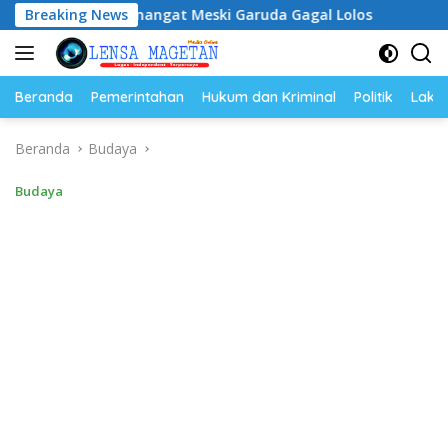
Langsung
p Semangat Meski Garuda Gagal Lolos
Breaking News
Riyono Caping 
ke
konten
Beranda
Pemerintahan
Hukum dan Kriminal
Politik
Lakal
Beranda
Budaya
Budaya