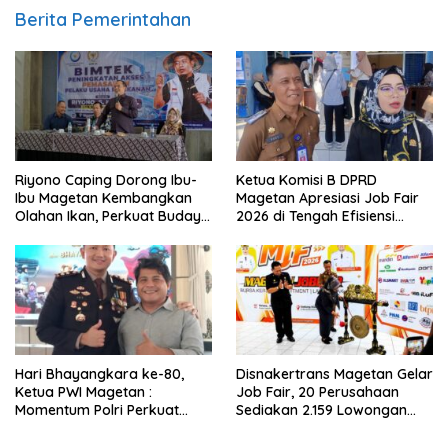
Berita Pemerintahan
Riyono Caping Dorong Ibu-
Ketua Komisi B DPRD
Ibu Magetan Kembangkan
Magetan Apresiasi Job Fair
Olahan Ikan, Perkuat Budaya
2026 di Tengah Efisiensi
Gemar Makan Ikan
Anggaran
Hari Bhayangkara ke-80,
Disnakertrans Magetan Gelar
Ketua PWI Magetan :
Job Fair, 20 Perusahaan
Momentum Polri Perkuat
Sediakan 2.159 Lowongan
Kepercayaan Publik
Kerja