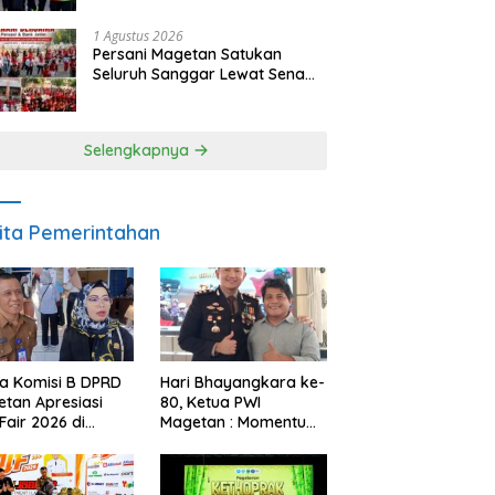
1 Agustus 2026
Persani Magetan Satukan
Seluruh Sanggar Lewat Senam
Bersama, Suhardi: Ini Wujud
Solidaritas
Selengkapnya
ita Pemerintahan
a Komisi B DPRD
Hari Bhayangkara ke-
tan Apresiasi
80, Ketua PWI
Fair 2026 di
Magetan : Momentum
ah Efisiensi
Polri Perkuat
garan
Kepercayaan Publik