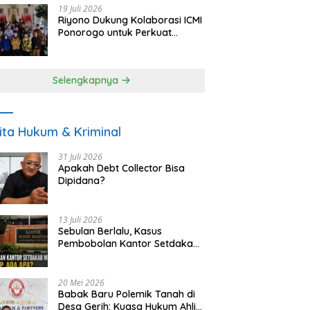
19 Juli 2026
Riyono Dukung Kolaborasi ICMI
Ponorogo untuk Perkuat
Ekonomi Kerakyatan dan
UMKM
Selengkapnya
ita Hukum & Kriminal
31 Juli 2026
Apakah Debt Collector Bisa
Dipidana?
13 Juli 2026
Sebulan Berlalu, Kasus
Pembobolan Kantor Setdakab
Magetan Masih Misterius
20 Mei 2026
Babak Baru Polemik Tanah di
Desa Gerih: Kuasa Hukum Ahli