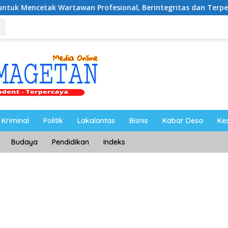
rofesional, Berintegritas dan Terpercaya
PKB Run Fe
Kriminal
Politik
Lakalantas
Bisnis
Kabar Desa
Ke
Budaya
Pendidikan
Indeks