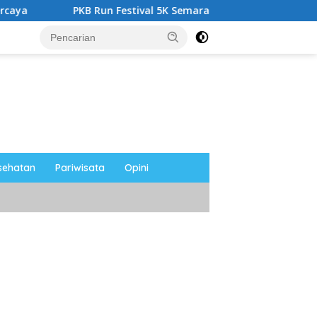
stival 5K Semarakkan Magetan, Ribuan Pelari Rayakan HUT ke-2
sehatan
Pariwisata
Opini