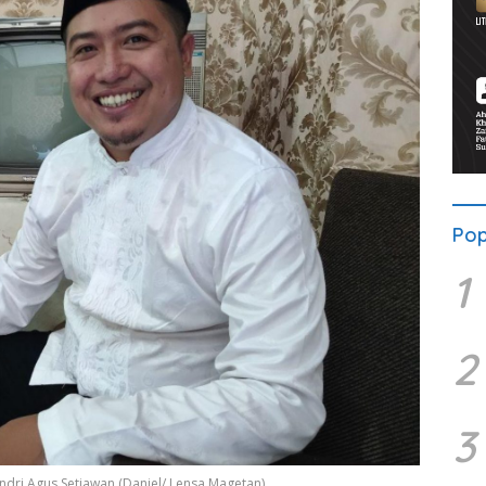
Pop
1
2
3
 Andri Agus Setiawan.(Daniel/ Lensa Magetan)