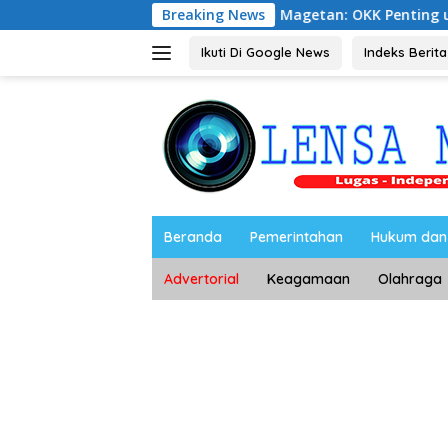
Langsung
Ketua PWI Magetan: OKK Penting untuk Mencetak Wartawan P
Breaking News
ke
konten
Ikuti Di Google News
Indeks Berita
Beranda
Pemerintahan
Hukum dan 
Advertorial
Keagamaan
Olahraga