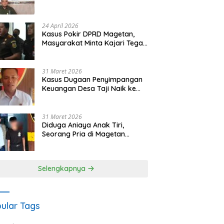
Waris Siapkan Opsi Gugatan
dan Audiensi ke Bupati
24 April 2026
Kasus Pokir DPRD Magetan,
Masyarakat Minta Kajari Tegak
Lurus dan Tidak Tebang Pilih
31 Maret 2026
Kasus Dugaan Penyimpangan
Keuangan Desa Taji Naik ke
Penyidikan, Polres Magetan
Mulai Hitung Kerugian Negara
31 Maret 2026
Diduga Aniaya Anak Tiri,
Seorang Pria di Magetan
Dilaporkan ke Polisi
Selengkapnya
ular Tags