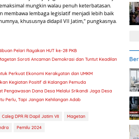
semaksimal mungkin walau penuh keterbatasan.
an membawa lembaga legislatif menjadi lebih baik
umnya, khususnya didapil VII Jatim,” pungkasnya.
Ribuan Pelari Rayakan HUT ke-28 PKB
Ber
n Magetan Soroti Ancaman Demokrasi dan Tuntut Keadilan
untuk Perkuat Ekonomi Kerakyatan dan UMKM
nkan Kegiatan Positif di Kalangan Pemuda
at Pengawasan Dana Desa Melalui Srikandi Jaga Desa
k Itu Perlu, Tapi Jangan Kehilangan Adab
Caleg DPR RI Dapil Jatim VII
Magetan
indra
Pemilu 2024