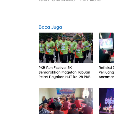
Penulis: Daniel Sulistiono
Editor: Redaksi
Baca Juga
PKB Run Festival 5K
Refleksi 
Semarakkan Magetan, Ribuan
Perjuang
Pelari Rayakan HUT ke-28 PKB
Ancaman
Tuntut K