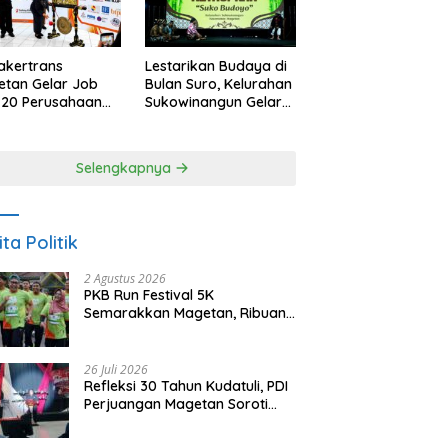
akertrans
Lestarikan Budaya di
tan Gelar Job
Bulan Suro, Kelurahan
, 20 Perusahaan
Sukowinangun Gelar
akan 2.159
Ketoprak Suko
ongan Kerja
Budoyo
Selengkapnya
ita Politik
2 Agustus 2026
PKB Run Festival 5K
Semarakkan Magetan, Ribuan
Pelari Rayakan HUT ke-28 PKB
26 Juli 2026
Refleksi 30 Tahun Kudatuli, PDI
Perjuangan Magetan Soroti
Ancaman Demokrasi dan
Tuntut Keadilan Korban