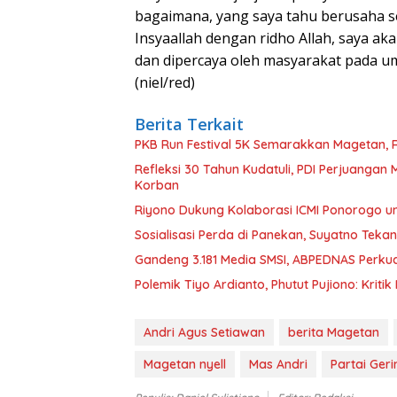
bagaimana, yang saya tahu berusaha 
Insyaallah dengan ridho Allah, saya ak
dan dipercaya oleh masyarakat pada um
(niel/red)
Berita Terkait
PKB Run Festival 5K Semarakkan Magetan, 
Refleksi 30 Tahun Kudatuli, PDI Perjuanga
Korban
Riyono Dukung Kolaborasi ICMI Ponorogo 
Sosialisasi Perda di Panekan, Suyatno Teka
Gandeng 3.181 Media SMSI, ABPEDNAS Perku
Polemik Tiyo Ardianto, Phutut Pujiono: Kriti
Andri Agus Setiawan
berita Magetan
Magetan nyell
Mas Andri
Partai Ger