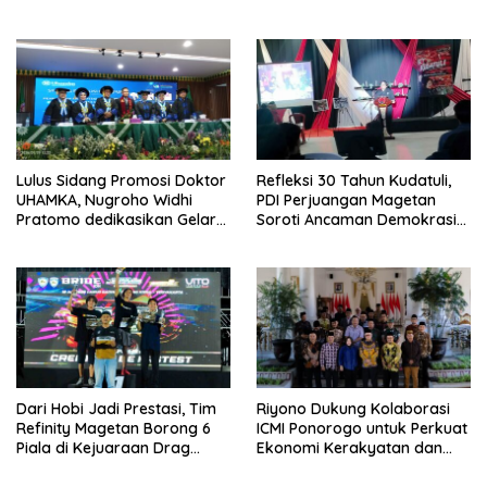
ke-28 PKB
Wujud Solidaritas
Lulus Sidang Promosi Doktor
Refleksi 30 Tahun Kudatuli,
UHAMKA, Nugroho Widhi
PDI Perjuangan Magetan
Pratomo dedikasikan Gelar
Soroti Ancaman Demokrasi
Doktor untuk Keluarga dan
dan Tuntut Keadilan Korban
Institusinya
Dari Hobi Jadi Prestasi, Tim
Riyono Dukung Kolaborasi
Refinity Magetan Borong 6
ICMI Ponorogo untuk Perkuat
Piala di Kejuaraan Drag
Ekonomi Kerakyatan dan
Nasional
UMKM