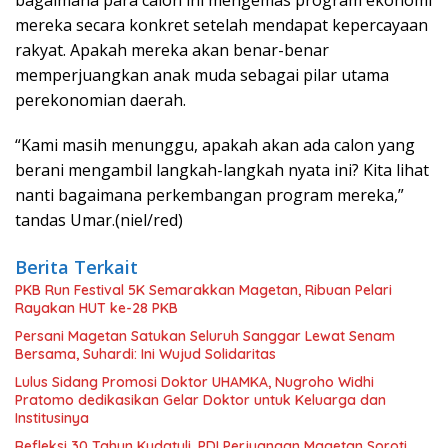
bagaimana para calon ini mengemas program ekonomi
mereka secara konkret setelah mendapat kepercayaan
rakyat. Apakah mereka akan benar-benar
memperjuangkan anak muda sebagai pilar utama
perekonomian daerah.
“Kami masih menunggu, apakah akan ada calon yang
berani mengambil langkah-langkah nyata ini? Kita lihat
nanti bagaimana perkembangan program mereka,”
tandas Umar.(niel/red)
Berita Terkait
PKB Run Festival 5K Semarakkan Magetan, Ribuan Pelari
Rayakan HUT ke-28 PKB
Persani Magetan Satukan Seluruh Sanggar Lewat Senam
Bersama, Suhardi: Ini Wujud Solidaritas
Lulus Sidang Promosi Doktor UHAMKA, Nugroho Widhi
Pratomo dedikasikan Gelar Doktor untuk Keluarga dan
Institusinya
Refleksi 30 Tahun Kudatuli, PDI Perjuangan Magetan Soroti