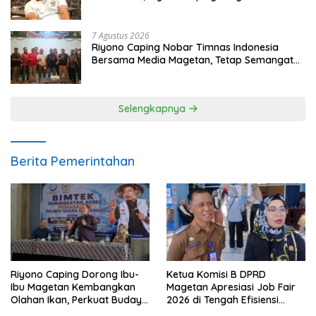
dan Gerakkan Ekonomi Magetan
7 Agustus 2026
Riyono Caping Nobar Timnas Indonesia
Bersama Media Magetan, Tetap Semangat
Meski Garuda Gagal Lolos
Selengkapnya
Berita Pemerintahan
Riyono Caping Dorong Ibu-
Ketua Komisi B DPRD
Ibu Magetan Kembangkan
Magetan Apresiasi Job Fair
Olahan Ikan, Perkuat Budaya
2026 di Tengah Efisiensi
Gemar Makan Ikan
Anggaran