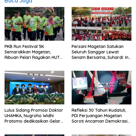
Baca Juga
PKB Run Festival 5K
Persani Magetan Satukan
Semarakkan Magetan,
Seluruh Sanggar Lewat
Ribuan Pelari Rayakan HUT
Senam Bersama, Suhardi: Ini
ke-28 PKB
Wujud Solidaritas
Lulus Sidang Promosi Doktor
Refleksi 30 Tahun Kudatuli,
UHAMKA, Nugroho Widhi
PDI Perjuangan Magetan
Pratomo dedikasikan Gelar
Soroti Ancaman Demokrasi
Doktor untuk Keluarga dan
dan Tuntut Keadilan Korban
Institusinya