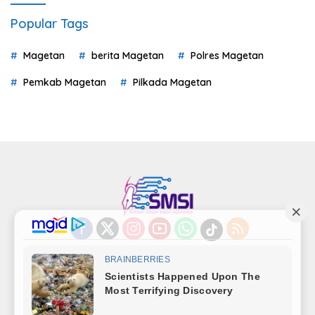
Popular Tags
Magetan
berita Magetan
Polres Magetan
Pemkab Magetan
Pilkada Magetan
Indeks
Kode Etik
Privacy Policy
Redaksi
Disclaimer
Pedoman Media Siber
Kode Perilaku Perusahaan Pers