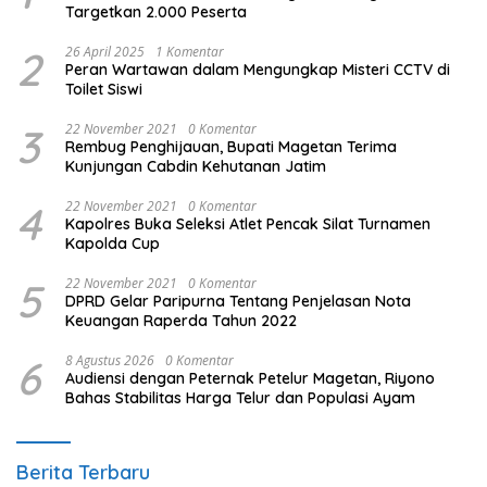
Targetkan 2.000 Peserta
2
26 April 2025
1 Komentar
Peran Wartawan dalam Mengungkap Misteri CCTV di
Toilet Siswi
3
22 November 2021
0 Komentar
Rembug Penghijauan, Bupati Magetan Terima
Kunjungan Cabdin Kehutanan Jatim
4
22 November 2021
0 Komentar
Kapolres Buka Seleksi Atlet Pencak Silat Turnamen
Kapolda Cup
5
22 November 2021
0 Komentar
DPRD Gelar Paripurna Tentang Penjelasan Nota
Keuangan Raperda Tahun 2022
6
8 Agustus 2026
0 Komentar
Audiensi dengan Peternak Petelur Magetan, Riyono
Bahas Stabilitas Harga Telur dan Populasi Ayam
Berita Terbaru