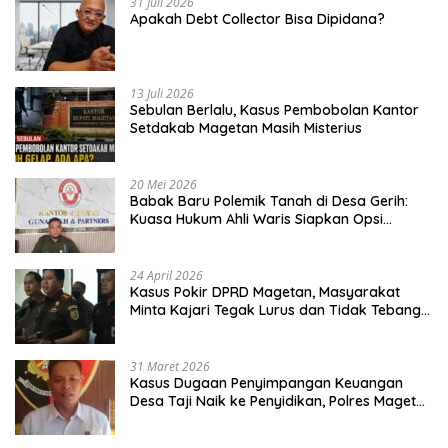
31 Juli 2026
Apakah Debt Collector Bisa Dipidana?
13 Juli 2026
Sebulan Berlalu, Kasus Pembobolan Kantor
Setdakab Magetan Masih Misterius
20 Mei 2026
Babak Baru Polemik Tanah di Desa Gerih:
Kuasa Hukum Ahli Waris Siapkan Opsi
Gugatan dan Audiensi ke Bupati
24 April 2026
Kasus Pokir DPRD Magetan, Masyarakat
Minta Kajari Tegak Lurus dan Tidak Tebang
Pilih
31 Maret 2026
Kasus Dugaan Penyimpangan Keuangan
Desa Taji Naik ke Penyidikan, Polres Magetan
Mulai Hitung Kerugian Negara