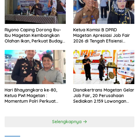
Riyono Caping Dorong Ibu-
Ketua Komisi B DPRD
Ibu Magetan Kembangkan
Magetan Apresiasi Job Fair
Olahan Ikan, Perkuat Budaya
2026 di Tengah Efisiensi
Gemar Makan Ikan
Anggaran
Hari Bhayangkara ke-80,
Disnakertrans Magetan Gelar
Ketua PWI Magetan :
Job Fair, 20 Perusahaan
Momentum Polri Perkuat
Sediakan 2.159 Lowongan
Kepercayaan Publik
Kerja
Selengkapnya