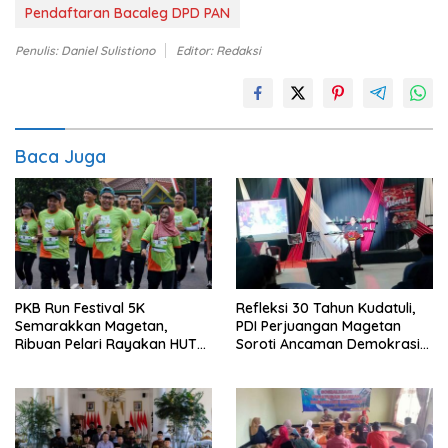
Pendaftaran Bacaleg DPD PAN
Penulis: Daniel Sulistiono
Editor: Redaksi
Baca Juga
PKB Run Festival 5K
Refleksi 30 Tahun Kudatuli,
Semarakkan Magetan,
PDI Perjuangan Magetan
Ribuan Pelari Rayakan HUT
Soroti Ancaman Demokrasi
ke-28 PKB
dan Tuntut Keadilan Korban