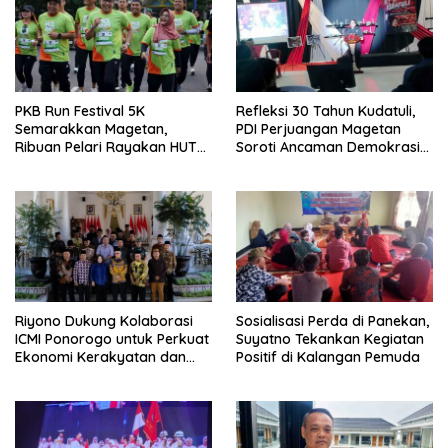
PKB Run Festival 5K
Refleksi 30 Tahun Kudatuli,
Semarakkan Magetan,
PDI Perjuangan Magetan
Ribuan Pelari Rayakan HUT
Soroti Ancaman Demokrasi
ke-28 PKB
dan Tuntut Keadilan Korban
Riyono Dukung Kolaborasi
Sosialisasi Perda di Panekan,
ICMI Ponorogo untuk Perkuat
Suyatno Tekankan Kegiatan
Ekonomi Kerakyatan dan
Positif di Kalangan Pemuda
UMKM