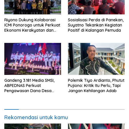
Riyono Dukung Kolaborasi
Sosialisasi Perda di Panekan,
ICMI Ponorogo untuk Perkuat
Suyatno Tekankan Kegiatan
Ekonomi Kerakyatan dan
Positif di Kalangan Pemuda
UMKM
Gandeng 3.181 Media SMSI,
Polemik Tiyo Ardianto, Phutut
ABPEDNAS Perkuat
Pujiono: Kritik Itu Perlu, Tapi
Pengawasan Dana Desa
Jangan Kehilangan Adab
Melalui Srikandi Jaga Desa
Rekomendasi untuk kamu