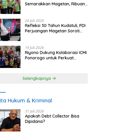
Semarakkan Magetan, Ribuan
Pelari Rayakan HUT ke-28 PKB
26 Juli 2026
Refleksi 30 Tahun Kudatuli, PDI
Perjuangan Magetan Soroti
Ancaman Demokrasi dan
Tuntut Keadilan Korban
19 Juli 2026
Riyono Dukung Kolaborasi ICMI
Ponorogo untuk Perkuat
Ekonomi Kerakyatan dan
UMKM
Selengkapnya
ita Hukum & Kriminal
31 Juli 2026
Apakah Debt Collector Bisa
Dipidana?