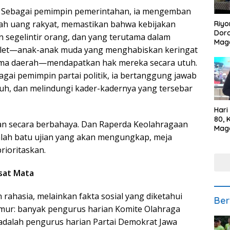
ur. Sebagai pemimpin pemerintahan, ia mengemban
iah uang rakyat, memastikan bahwa kebijakan
Riyo
Doro
n segelintir orang, dan yang terutama dalam
Mag
atlet—anak-anak muda yang menghabiskan keringat
Kem
Ikan
ma daerah—mendapatkan hak mereka secara utuh.
Gem
ebagai pemimpin partai politik, ia bertanggung jawab
h, dan melindungi kader-kadernya yang tersebar
Hari
80, 
tan secara berbahaya. Dan Raperda Keolahragaan
Mag
alah batu ujian yang akan mengungkap, meja
Polr
Kepe
rioritaskan.
sat Mata
rahasia, melainkan fakta sosial yang diketahui
Ber
Timur: banyak pengurus harian Komite Olahraga
 adalah pengurus harian Partai Demokrat Jawa