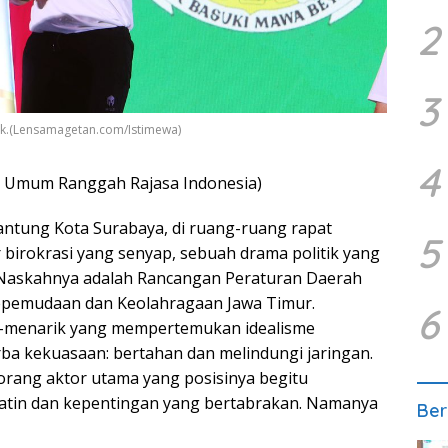
2
3
dak.(Lensamagetan.com/Istimewa)
4
 Umum Ranggah Rajasa Indonesia)
antung Kota Surabaya, di ruang-ruang rapat
5
 birokrasi yang senyap, sebuah drama politik yang
 Naskahnya adalah Rancangan Peraturan Daerah
epemudaan dan Keolahragaan Jawa Timur.
6
k-menarik yang mempertemukan idealisme
rba kekuasaan: bertahan dan melindungi jaringan.
eorang aktor utama yang posisinya begitu
 batin dan kepentingan yang bertabrakan. Namanya
Ber