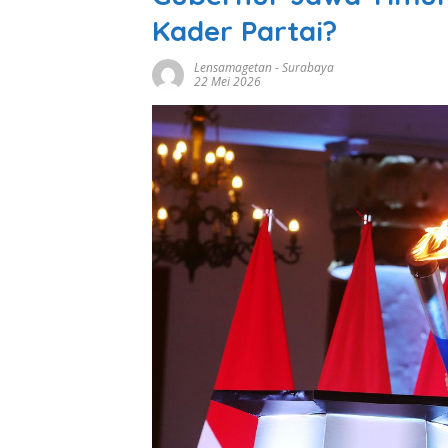
Kader Partai?
Lensamagetan
-
Surabaya
22 Mei 2026