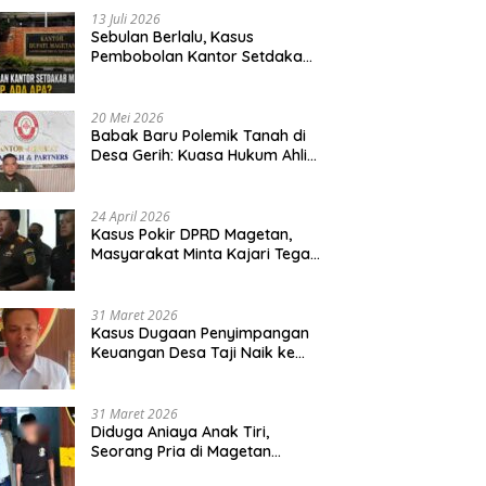
13 Juli 2026
Sebulan Berlalu, Kasus
Pembobolan Kantor Setdakab
Magetan Masih Misterius
20 Mei 2026
Babak Baru Polemik Tanah di
Desa Gerih: Kuasa Hukum Ahli
Waris Siapkan Opsi Gugatan
dan Audiensi ke Bupati
24 April 2026
Kasus Pokir DPRD Magetan,
Masyarakat Minta Kajari Tegak
Lurus dan Tidak Tebang Pilih
31 Maret 2026
Kasus Dugaan Penyimpangan
Keuangan Desa Taji Naik ke
Penyidikan, Polres Magetan
Mulai Hitung Kerugian Negara
31 Maret 2026
Diduga Aniaya Anak Tiri,
Seorang Pria di Magetan
Dilaporkan ke Polisi