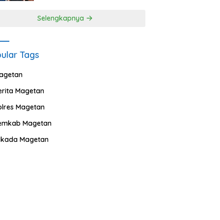
Selengkapnya
ular Tags
agetan
erita Magetan
olres Magetan
emkab Magetan
ilkada Magetan