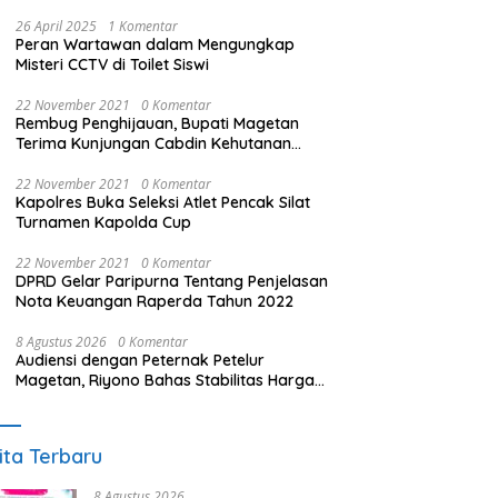
26 April 2025
1 Komentar
Peran Wartawan dalam Mengungkap
Misteri CCTV di Toilet Siswi
22 November 2021
0 Komentar
Rembug Penghijauan, Bupati Magetan
Terima Kunjungan Cabdin Kehutanan
Jatim
22 November 2021
0 Komentar
Kapolres Buka Seleksi Atlet Pencak Silat
Turnamen Kapolda Cup
22 November 2021
0 Komentar
DPRD Gelar Paripurna Tentang Penjelasan
Nota Keuangan Raperda Tahun 2022
8 Agustus 2026
0 Komentar
Audiensi dengan Peternak Petelur
Magetan, Riyono Bahas Stabilitas Harga
Telur dan Populasi Ayam
ita Terbaru
8 Agustus 2026