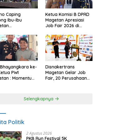
no Caping
Ketua Komisi B DPRD
ng Ibu-Ibu
Magetan Apresiasi
etan
Job Fair 2026 di
bangkan Olahan
Tengah Efisiensi
, Perkuat Budaya
Anggaran
ar Makan Ikan
 Bhayangkara ke-
Disnakertrans
Ketua PWI
Magetan Gelar Job
etan : Momentum
Fair, 20 Perusahaan
i Perkuat
Sediakan 2.159
rcayaan Publik
Lowongan Kerja
Selengkapnya
ita Politik
2 Agustus 2026
PKB Run Festival 5K