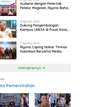
Audiensi dengan Peternak
Petelur Magetan, Riyono Bahas
Stabilitas Harga Telur dan
Populasi Ayam
8 Agustus 2026
Dukung Pengembangan
Kampus UNESA di Pusat Kota,
Riyono Caping: Tingkatkan
SDM dan Gerakkan Ekonomi
Magetan
7 Agustus 2026
Riyono Caping Nobar Timnas
Indonesia Bersama Media
Magetan, Tetap Semangat
Meski Garuda Gagal Lolos
Selengkapnya
ita Pemerintahan