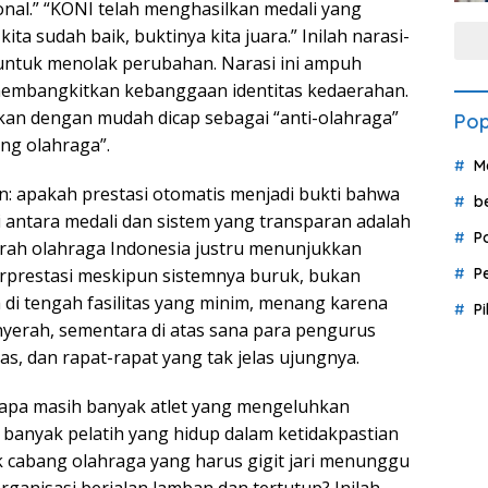
onal.” “KONI telah menghasilkan medali yang
a sudah baik, buktinya kita juara.” Inilah narasi-
untuk menolak perubahan. Narasi ini ampuh
 membangkitkan kebanggaan identitas kedaerahan.
akan dengan mudah dicap sebagai “anti-olahraga”
Pop
ng olahraga”.
M
in: apakah prestasi otomatis menjadi bukti bahwa
b
i antara medali dan sistem yang transparan adalah
P
arah olahraga Indonesia justru menunjukkan
 berprestasi meskipun sistemnya buruk, bukan
P
 di tengah fasilitas yang minim, menang karena
P
erah, sementara di atas sana para pengurus
s, dan rapat-rapat yang tak jelas ujungnya.
gapa masih banyak atlet yang mengeluhkan
anyak pelatih yang hidup dalam ketidakpastian
cabang olahraga yang harus gigit jari menunggu