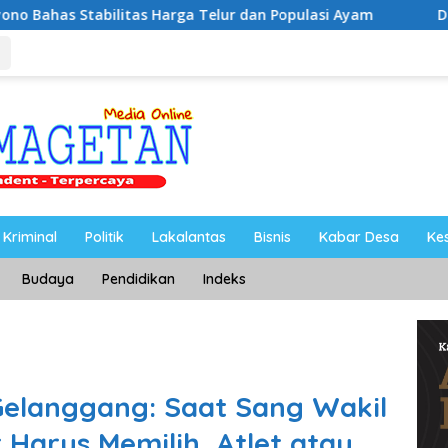
Harga Telur dan Populasi Ayam
Dukung Pengembangan K
Kriminal
Politik
Lakalantas
Bisnis
Kabar Desa
Ke
Budaya
Pendidikan
Indeks
Gelanggang: Saat Sang Wakil
Harus Memilih, Atlet atau