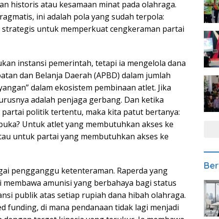
lan historis atau kesamaan minat pada olahraga.
ragmatis, ini adalah pola yang sudah terpola:
ul strategis untuk memperkuat cengkeraman partai
ukan instansi pemerintah, tetapi ia mengelola dana
atan dan Belanja Daerah (APBD) dalam jumlah
bayangan” dalam ekosistem pembinaan atlet. Jika
rusnya adalah penjaga gerbang. Dan ketika
rtai politik tertentu, maka kita patut bertanya:
ibuka? Untuk atlet yang membutuhkan akses ke
e? Atau untuk partai yang membutuhkan akses ke
Ber
bagai pengganggu ketenteraman. Raperda yang
i membawa amunisi yang berbahaya bagi status
si publik atas setiap rupiah dana hibah olahraga.
funding, di mana pendanaan tidak lagi menjadi