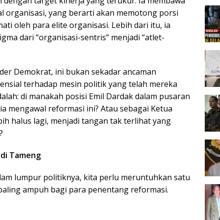
n dengan target kinerja yang terukur. Ia membawa
 organisasi, yang berarti akan memotong porsi
i oleh para elite organisasi. Lebih dari itu, ia
 dari “organisasi-sentris” menjadi “atlet-
der Demokrat, ini bukan sekadar ancaman
tensial terhadap mesin politik yang telah mereka
alah: di manakah posisi Emil Dardak dalam pusaran
 ia mengawal reformasi ini? Atau sebagai Ketua
bih halus lagi, menjadi tangan tak terlihat yang
?
adi Tameng
alam lumpur politiknya, kita perlu meruntuhkan satu
paling ampuh bagi para penentang reformasi.