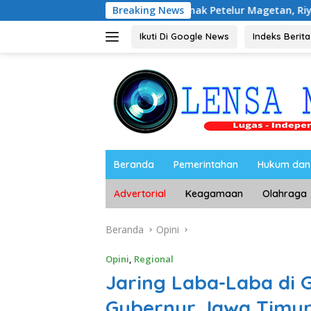
Langsung
si dengan Peternak Petelur Magetan, Riyono Bahas Stabilitas 
Breaking News
ke
konten
Ikuti Di Google News
Indeks Berita
Beranda
Pemerintahan
Hukum dan 
Advertorial
Keagamaan
Olahraga
Beranda
Opini
Opini
,
Regional
Jaring Laba-Laba di 
Gubernur Jawa Timur 