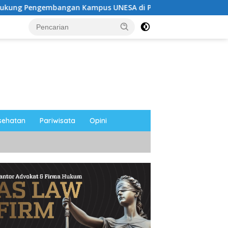
ampus UNESA di Pusat Kota, Riyono Caping: Tingkatkan SDM
sehatan
Pariwisata
Opini