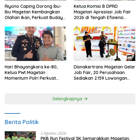
Riyono Caping Dorong Ibu-
Ketua Komisi B DPRD
Ibu Magetan Kembangkan
Magetan Apresiasi Job Fair
Olahan Ikan, Perkuat Budaya
2026 di Tengah Efisiensi
Gemar Makan Ikan
Anggaran
Hari Bhayangkara ke-80,
Disnakertrans Magetan Gelar
Ketua PWI Magetan :
Job Fair, 20 Perusahaan
Momentum Polri Perkuat
Sediakan 2.159 Lowongan
Kepercayaan Publik
Kerja
Selengkapnya
Berita Politik
2 Agustus 2026
PKB Run Festival 5K Semarakkan Magetan,