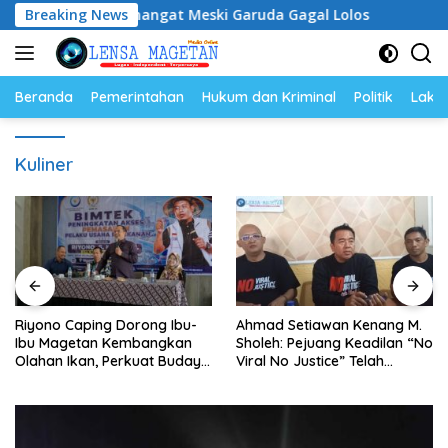
Langsung
 Tetap Semangat Meski Garuda Gagal Lolos
Breaking News
Riyono Ca
ke
konten
Beranda
Pemerintahan
Hukum dan Kriminal
Politik
Lakal
Kuliner
Riyono Caping Dorong Ibu-
Ahmad Setiawan Kenang M.
Ibu Magetan Kembangkan
Sholeh: Pejuang Keadilan “No
Olahan Ikan, Perkuat Budaya
Viral No Justice” Telah
Gemar Makan Ikan
Berpulang