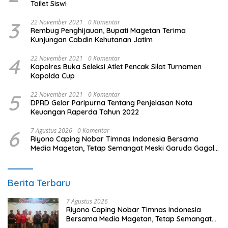
Toilet Siswi
3
22 November 2021
0 Komentar
Rembug Penghijauan, Bupati Magetan Terima
Kunjungan Cabdin Kehutanan Jatim
4
22 November 2021
0 Komentar
Kapolres Buka Seleksi Atlet Pencak Silat Turnamen
Kapolda Cup
5
22 November 2021
0 Komentar
DPRD Gelar Paripurna Tentang Penjelasan Nota
Keuangan Raperda Tahun 2022
6
7 Agustus 2026
0 Komentar
Riyono Caping Nobar Timnas Indonesia Bersama
Media Magetan, Tetap Semangat Meski Garuda Gagal
Lolos
Berita Terbaru
7 Agustus 2026
Riyono Caping Nobar Timnas Indonesia
Bersama Media Magetan, Tetap Semangat
Meski Garuda Gagal Lolos