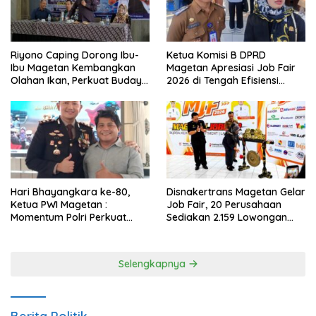
Riyono Caping Dorong Ibu-
Ketua Komisi B DPRD
Ibu Magetan Kembangkan
Magetan Apresiasi Job Fair
Olahan Ikan, Perkuat Budaya
2026 di Tengah Efisiensi
Gemar Makan Ikan
Anggaran
Hari Bhayangkara ke-80,
Disnakertrans Magetan Gelar
Ketua PWI Magetan :
Job Fair, 20 Perusahaan
Momentum Polri Perkuat
Sediakan 2.159 Lowongan
Kepercayaan Publik
Kerja
Selengkapnya