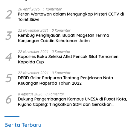
2
26 April 2025
1 Komentar
Peran Wartawan dalam Mengungkap Misteri CCTV di
Toilet Siswi
3
22 November 2021
0 Komentar
Rembug Penghijauan, Bupati Magetan Terima
Kunjungan Cabdin Kehutanan Jatim
4
22 November 2021
0 Komentar
Kapolres Buka Seleksi Atlet Pencak Silat Turnamen
Kapolda Cup
5
22 November 2021
0 Komentar
DPRD Gelar Paripurna Tentang Penjelasan Nota
Keuangan Raperda Tahun 2022
6
8 Agustus 2026
0 Komentar
Dukung Pengembangan Kampus UNESA di Pusat Kota,
Riyono Caping: Tingkatkan SDM dan Gerakkan
Ekonomi Magetan
Berita Terbaru