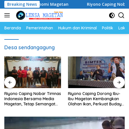
Langsung
akkan Ekonomi Magetan
Breaking News
Riyono Caping Nobar Timnas I
ke
konten
Beranda
Pemerintahan
Hukum dan Kriminal
Politik
Lakal
Desa sendangagung
Riyono Caping Nobar Timnas
Riyono Caping Dorong Ibu-
Indonesia Bersama Media
Ibu Magetan Kembangkan
Magetan, Tetap Semangat
Olahan Ikan, Perkuat Budaya
Meski Garuda Gagal Lolos
Gemar Makan Ikan