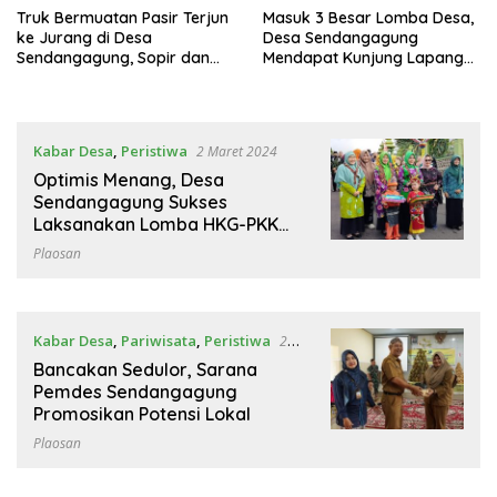
Truk Bermuatan Pasir Terjun
Masuk 3 Besar Lomba Desa,
ke Jurang di Desa
Desa Sendangagung
Sendangagung, Sopir dan
Mendapat Kunjung Lapang
Kenek Dilarikan ke RSUD
Tim Juri
Kabar Desa
,
Peristiwa
2 Maret 2024
Optimis Menang, Desa
Sendangagung Sukses
Laksanakan Lomba HKG-PKK
Tingkat Kabupaten
Plaosan
Kabar Desa
,
Pariwisata
,
Peristiwa
23
Januari 2024
Bancakan Sedulor, Sarana
Pemdes Sendangagung
Promosikan Potensi Lokal
Plaosan