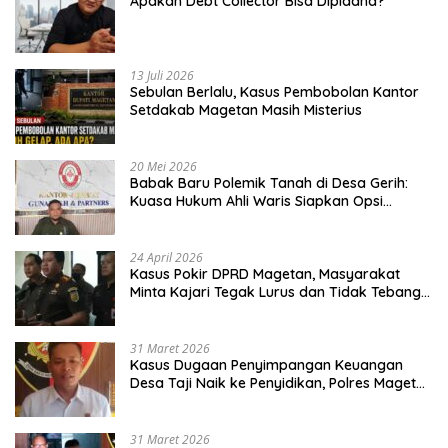
Apakah Debt Collector Bisa Dipidana?
13 Juli 2026
Sebulan Berlalu, Kasus Pembobolan Kantor
Setdakab Magetan Masih Misterius
20 Mei 2026
Babak Baru Polemik Tanah di Desa Gerih:
Kuasa Hukum Ahli Waris Siapkan Opsi
Gugatan dan Audiensi ke Bupati
24 April 2026
Kasus Pokir DPRD Magetan, Masyarakat
Minta Kajari Tegak Lurus dan Tidak Tebang
Pilih
31 Maret 2026
Kasus Dugaan Penyimpangan Keuangan
Desa Taji Naik ke Penyidikan, Polres Magetan
Mulai Hitung Kerugian Negara
31 Maret 2026