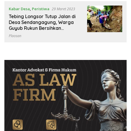
Kabar Desa
,
Peristiwa
29 Maret 2023
Tebing Longsor Tutup Jalan di
Desa Sendangagung, Warga
Guyub Rukun Bersihkan
Material
Plaosan