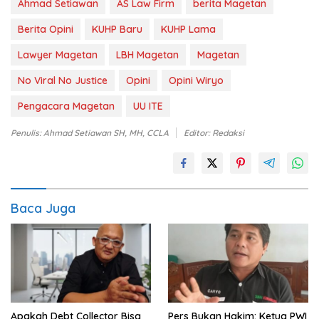
Ahmad Setiawan
AS Law Firm
berita Magetan
Berita Opini
KUHP Baru
KUHP Lama
Lawyer Magetan
LBH Magetan
Magetan
No Viral No Justice
Opini
Opini Wiryo
Pengacara Magetan
UU ITE
Penulis: Ahmad Setiawan SH, MH, CCLA
Editor: Redaksi
Baca Juga
Apakah Debt Collector Bisa
Pers Bukan Hakim: Ketua PWI