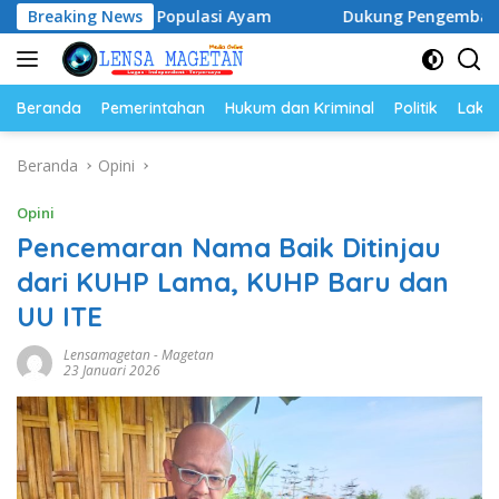
Langsung
dan Populasi Ayam
Breaking News
Dukung Pengembangan Kampus UNESA
ke
konten
Beranda
Pemerintahan
Hukum dan Kriminal
Politik
Lakal
Beranda
Opini
Opini
Pencemaran Nama Baik Ditinjau
dari KUHP Lama, KUHP Baru dan
UU ITE
Lensamagetan
-
Magetan
23 Januari 2026