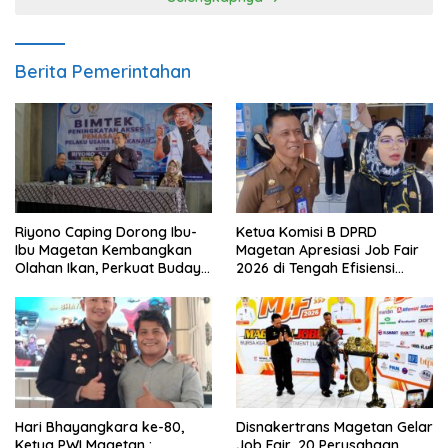
Berita Pemerintahan
Riyono Caping Dorong Ibu-
Ketua Komisi B DPRD
Ibu Magetan Kembangkan
Magetan Apresiasi Job Fair
Olahan Ikan, Perkuat Budaya
2026 di Tengah Efisiensi
Gemar Makan Ikan
Anggaran
Hari Bhayangkara ke-80,
Disnakertrans Magetan Gelar
Ketua PWI Magetan :
Job Fair, 20 Perusahaan