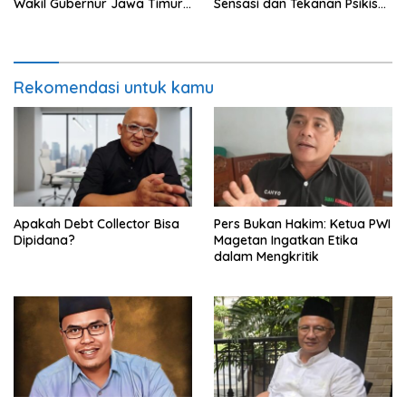
Wakil Gubernur Jawa Timur
Sensasi dan Tekanan Psikis
Harus Memilih, Atlet atau
Tersangka
Kader Partai?
Rekomendasi untuk kamu
Apakah Debt Collector Bisa
Pers Bukan Hakim: Ketua PWI
Dipidana?
Magetan Ingatkan Etika
dalam Mengkritik