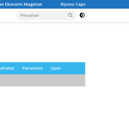
n
Riyono Caping Nobar Timnas Indonesia Bersama Medi
sehatan
Pariwisata
Opini