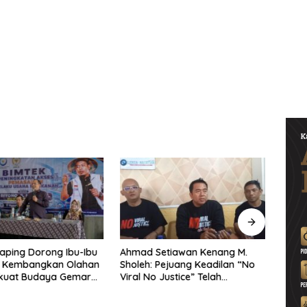
aping Dorong Ibu-Ibu
Ahmad Setiawan Kenang M.
Lewa
 Kembangkan Olahan
Sholeh: Pejuang Keadilan “No
BRI 
rkuat Budaya Gemar
Viral No Justice” Telah
Wates
kan
Berpulang