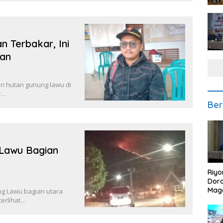
 Terbakar, Ini
tan
n hutan gunung lawu di
r…
Ber
 Lawu Bagian
Riyo
Doro
Mag
g Lawu bagian utara
Kem
terlihat…
Ikan
Gem