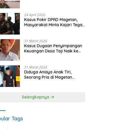
Waris Siapkan Opsi Gugatan
dan Audiensi ke Bupati
24 April 2026
Kasus Pokir DPRD Magetan,
Masyarakat Minta Kajari Tegak
Lurus dan Tidak Tebang Pilih
31 Maret 2026
Kasus Dugaan Penyimpangan
Keuangan Desa Taji Naik ke
Penyidikan, Polres Magetan
Mulai Hitung Kerugian Negara
31 Maret 2026
Diduga Aniaya Anak Tiri,
Seorang Pria di Magetan
Dilaporkan ke Polisi
Selengkapnya
ular Tags