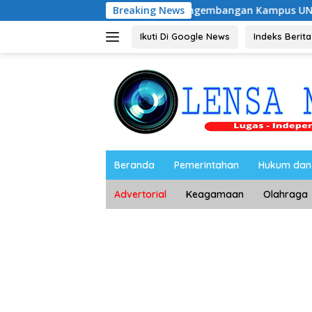
Langsung
Dukung Pengembangan Kampus UNESA di Pusat Kota, R
Breaking News
ke
konten
Ikuti Di Google News
Indeks Berita
Beranda
Pemerintahan
Hukum dan 
Advertorial
Keagamaan
Olahraga