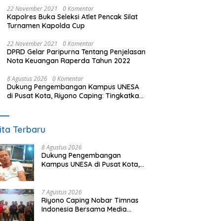
22 November 2021
0 Komentar
Kapolres Buka Seleksi Atlet Pencak Silat
Turnamen Kapolda Cup
22 November 2021
0 Komentar
DPRD Gelar Paripurna Tentang Penjelasan
Nota Keuangan Raperda Tahun 2022
8 Agustus 2026
0 Komentar
Dukung Pengembangan Kampus UNESA
di Pusat Kota, Riyono Caping: Tingkatkan
SDM dan Gerakkan Ekonomi Magetan
ita Terbaru
8 Agustus 2026
Dukung Pengembangan
Kampus UNESA di Pusat Kota,
Riyono Caping: Tingkatkan
SDM dan Gerakkan Ekonomi
Magetan
7 Agustus 2026
Riyono Caping Nobar Timnas
Indonesia Bersama Media
Magetan, Tetap Semangat