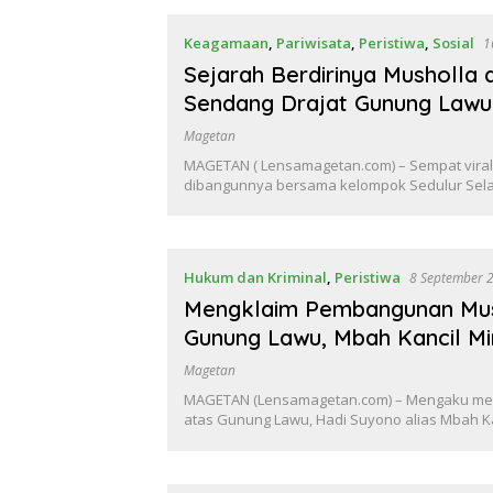
Keagamaan
,
Pariwisata
,
Peristiwa
,
Sosial
1
Sejarah Berdirinya Musholla 
Sendang Drajat Gunung Lawu
Magetan
MAGETAN ( Lensamagetan.com) – Sempat viral
dibangunnya bersama kelompok Sedulur Sel
Hukum dan Kriminal
,
Peristiwa
8 September 
Mengklaim Pembangunan Mus
Gunung Lawu, Mbah Kancil M
Magetan
MAGETAN (Lensamagetan.com) – Mengaku me
atas Gunung Lawu, Hadi Suyono alias Mbah K