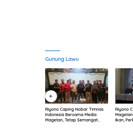
Gunung Lawu
ngembangan
Riyono Caping Nobar Timnas
Riyono C
A di Pusat Kota,
Indonesia Bersama Media
Magetan
ng: Tingkatkan
Magetan, Tetap Semangat
Ikan, Pe
rakkan Ekonomi
Meski Garuda Gagal Lolos
Makan I