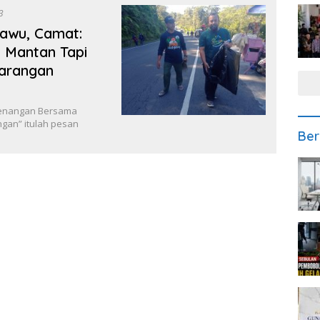
3
Lawu, Camat:
 Mantan Tapi
arangan
Kenangan Bersama
gan” itulah pesan
Ber