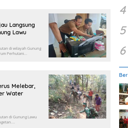
4
njau Langsung
5
nung Lawu
6
utan di wilayah Gunung
rum Perhutani…
Ber
rus Melebar,
er Water
utan di Gunung Lawu
agetan….