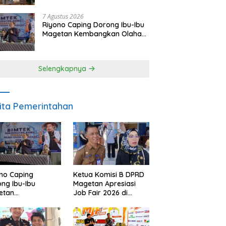
Meski Garuda Gagal Lolos
7 Agustus 2026
Riyono Caping Dorong Ibu-Ibu
Magetan Kembangkan Olahan
Ikan, Perkuat Budaya Gemar
Makan Ikan
Selengkapnya
ita Pemerintahan
no Caping
Ketua Komisi B DPRD
ng Ibu-Ibu
Magetan Apresiasi
etan
Job Fair 2026 di
bangkan Olahan
Tengah Efisiensi
, Perkuat Budaya
Anggaran
ar Makan Ikan