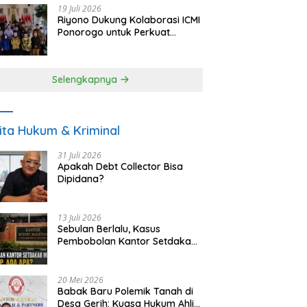
19 Juli 2026
Riyono Dukung Kolaborasi ICMI
Ponorogo untuk Perkuat
Ekonomi Kerakyatan dan
UMKM
Selengkapnya
ita Hukum & Kriminal
31 Juli 2026
Apakah Debt Collector Bisa
Dipidana?
13 Juli 2026
Sebulan Berlalu, Kasus
Pembobolan Kantor Setdakab
Magetan Masih Misterius
20 Mei 2026
Babak Baru Polemik Tanah di
Desa Gerih: Kuasa Hukum Ahli