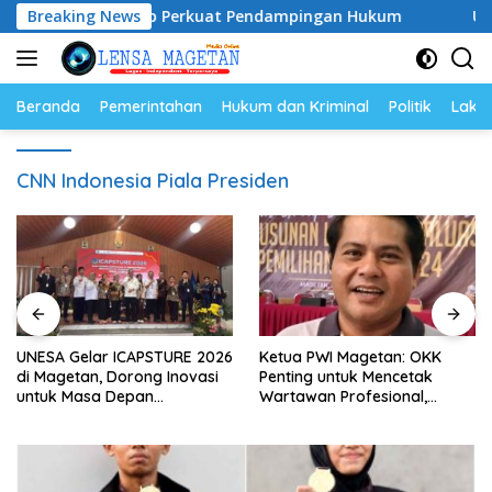
Langsung
26–2028, Siap Perkuat Pendampingan Hukum
Breaking News
UNESA Gela
ke
konten
Beranda
Pemerintahan
Hukum dan Kriminal
Politik
Lakal
CNN Indonesia Piala Presiden
UNESA Gelar ICAPSTURE 2026
Ketua PWI Magetan: OKK
di Magetan, Dorong Inovasi
Penting untuk Mencetak
untuk Masa Depan
Wartawan Profesional,
Berkelanjutan
Berintegritas dan Terpercaya