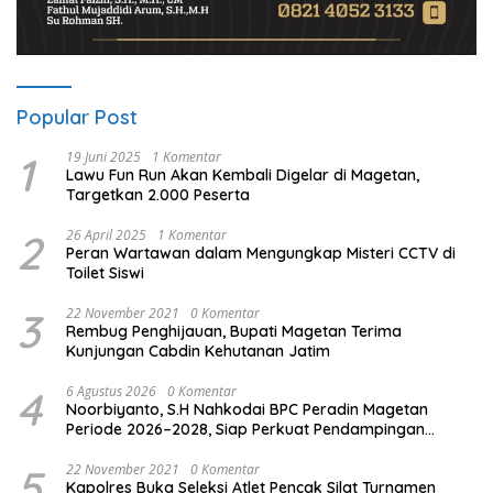
Popular Post
1
19 Juni 2025
1 Komentar
Lawu Fun Run Akan Kembali Digelar di Magetan,
Targetkan 2.000 Peserta
2
26 April 2025
1 Komentar
Peran Wartawan dalam Mengungkap Misteri CCTV di
Toilet Siswi
3
22 November 2021
0 Komentar
Rembug Penghijauan, Bupati Magetan Terima
Kunjungan Cabdin Kehutanan Jatim
4
6 Agustus 2026
0 Komentar
Noorbiyanto, S.H Nahkodai BPC Peradin Magetan
Periode 2026–2028, Siap Perkuat Pendampingan
Hukum
5
22 November 2021
0 Komentar
Kapolres Buka Seleksi Atlet Pencak Silat Turnamen